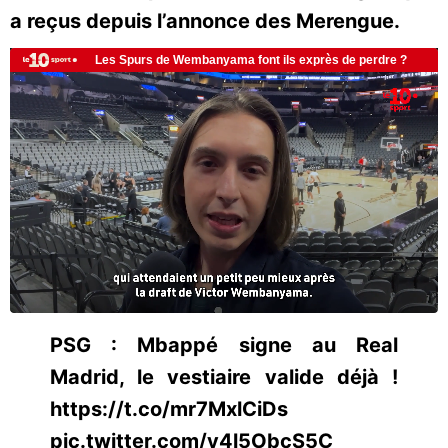
a reçus depuis l’annonce des Merengue.
PSG : Mbappé signe au Real
Madrid, le vestiaire valide déjà !
https://t.co/mr7MxlCiDs
pic.twitter.com/y4l5ObcS5C