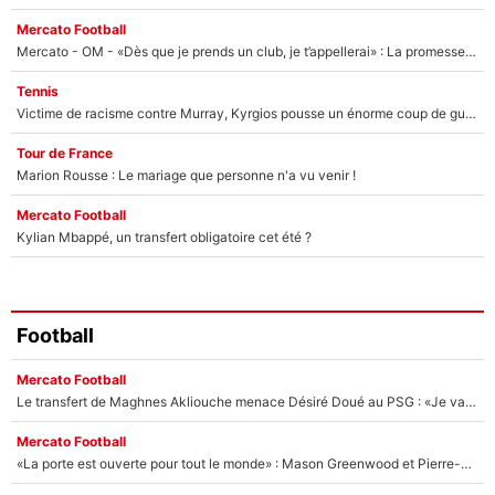
Mercato Football
Mercato - OM - «Dès que je prends un club, je t’appellerai» : La promesse de Marcelino au moment de claquer la porte
Tennis
Victime de racisme contre Murray, Kyrgios pousse un énorme coup de gueule !
Tour de France
Marion Rousse : Le mariage que personne n'a vu venir !
Mercato Football
Kylian Mbappé, un transfert obligatoire cet été ?
Football
Mercato Football
Le transfert de Maghnes Akliouche menace Désiré Doué au PSG : «Je valide à 200%»
Mercato Football
«La porte est ouverte pour tout le monde» : Mason Greenwood et Pierre-Emerick Aubameyang ont quitté l'OM, Amine Gouiri balance sur la suite du mercato et sur la réaction du vestiaire !