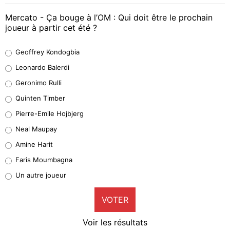
Mercato - Ça bouge à l’OM : Qui doit être le prochain
joueur à partir cet été ?
Geoffrey Kondogbia
Geoffrey Kondogbia
38%
Leonardo Balerdi
Leonardo Balerdi
Geronimo Rulli
32%
Quinten Timber
Geronimo Rulli
Pierre-Emile Hojbjerg
5%
Neal Maupay
Quinten Timber
Amine Harit
1%
Faris Moumbagna
Pierre-Emile Hojbjerg
Un autre joueur
9%
VOTER
Neal Maupay
4%
Voir les résultats