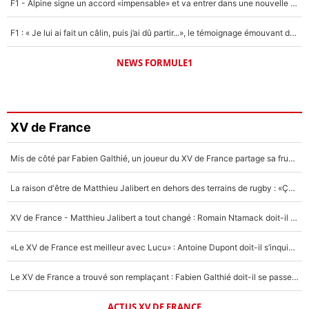
F1 - Alpine signe un accord «impensable» et va entrer dans une nouvelle dimension : Grande nouvelle pour Pierre Gasly !
F1 : « Je lui ai fait un câlin, puis j’ai dû partir...», le témoignage émouvant de Max Verstappen sur sa fille
NEWS FORMULE1
XV de France
Mis de côté par Fabien Galthié, un joueur du XV de France partage sa frustration : «ils ne me l’ont pas dit tout de suite»
La raison d'être de Matthieu Jalibert en dehors des terrains de rugby : «Ça m'atteint autant que si tu touches à un membre de ma famille»
XV de France - Matthieu Jalibert a tout changé : Romain Ntamack doit-il s’inquiéter pour sa place à un an de la Coupe du monde ?
«Le XV de France est meilleur avec Lucu» : Antoine Dupont doit-il s’inquiéter pour sa place ?
Le XV de France a trouvé son remplaçant : Fabien Galthié doit-il se passer d'Antoine Dupont ?
ACTUS XV DE FRANCE