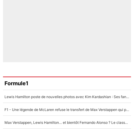
Formule1
Lewis Hamilton poste de nouvelles photos avec Kim Kardashian : Ses fans le voient déjà redevenir champion du monde de F1 grâce à elle !
F1 - Une légende de McLaren refuse le transfert de Max Verstappen qui pourrait «faire des vagues» et plomber l'ambiance dans l'équipe
Max Verstappen, Lewis Hamilton… et bientôt Fernando Alonso ? Le classement des pilotes les mieux payés en Formule 1 risque de changer !