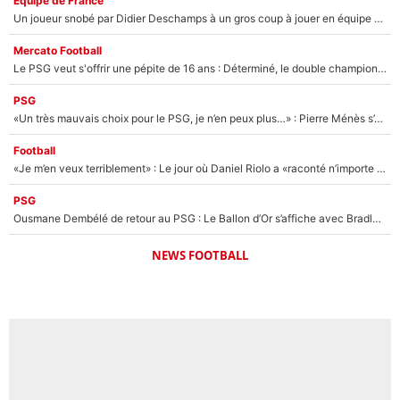
Équipe de France
Un joueur snobé par Didier Deschamps à un gros coup à jouer en équipe de France : Zinedine Zidane a trouvé son numéro 9 ?
Mercato Football
Le PSG veut s'offrir une pépite de 16 ans : Déterminé, le double champion d'Europe en titre est prêt à lâcher 40M€ pour celui que l'on compare déjà à Vinicius Jr !
PSG
«Un très mauvais choix pour le PSG, je n’en peux plus…» : Pierre Ménès s’est complètement trompé avec Luis Enrique et ces déclarations le prouvent !
Football
«Je m’en veux terriblement» : Le jour où Daniel Riolo a «raconté n’importe quoi» dans l'After Foot !
PSG
Ousmane Dembélé de retour au PSG : Le Ballon d’Or s’affiche avec Bradley Barcola en plein cœur du feuilleton sur son départ !
NEWS FOOTBALL