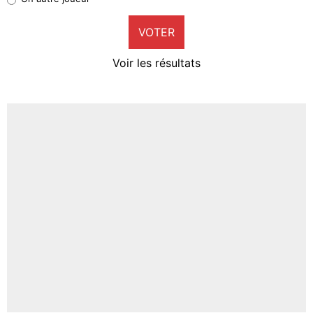
9%
VOTER
Neal Maupay
4%
Voir les résultats
Amine Harit
3%
Faris Moumbagna
4%
Un autre joueur
5%
1712 personnes ont participé aux votes.