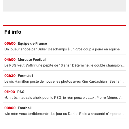
Fil info
06h00
Équipe de France
Un joueur snobé par Didier Deschamps à un gros coup à jouer en équipe de France : Zinedine Zidane a trouvé son numéro 9 ?
04h00
Mercato Football
Le PSG veut s'offrir une pépite de 16 ans : Déterminé, le double champion d'Europe en titre est prêt à lâcher 40M€ pour celui que l'on compare déjà à Vinicius Jr !
02h30
Formule1
Lewis Hamilton poste de nouvelles photos avec Kim Kardashian : Ses fans le voient déjà redevenir champion du monde de F1 grâce à elle !
01h00
PSG
«Un très mauvais choix pour le PSG, je n’en peux plus…» : Pierre Ménès s’est complètement trompé avec Luis Enrique et ces déclarations le prouvent !
00h00
Football
«Je m’en veux terriblement» : Le jour où Daniel Riolo a «raconté n’importe quoi» dans l'After Foot !