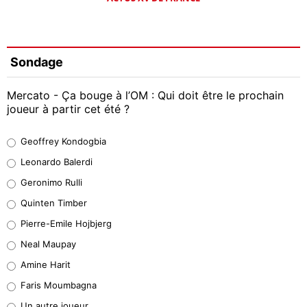
Sondage
Mercato - Ça bouge à l’OM : Qui doit être le prochain
joueur à partir cet été ?
Geoffrey Kondogbia
Geoffrey Kondogbia
38%
Leonardo Balerdi
Leonardo Balerdi
Geronimo Rulli
32%
Quinten Timber
Geronimo Rulli
Pierre-Emile Hojbjerg
5%
Neal Maupay
Quinten Timber
Amine Harit
1%
Faris Moumbagna
Pierre-Emile Hojbjerg
Un autre joueur