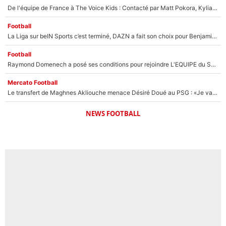
De l'équipe de France à The Voice Kids : Contacté par Matt Pokora, Kylian Mbappé a accepté de jouer un rôle inédit sur TF1 !
Football
La Liga sur beIN Sports c’est terminé, DAZN a fait son choix pour Benjamin Da Silva et Omar Da Fonseca !
Football
Raymond Domenech a posé ses conditions pour rejoindre L'EQUIPE du Soir : Il refuse de faire l'émission avec un autre chroniqueur !
Mercato Football
Le transfert de Maghnes Akliouche menace Désiré Doué au PSG : «Je valide à 200%»
NEWS FOOTBALL