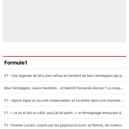
Formule1
F1 - Une légende de McLaren refuse le transfert de Max Verstappen qui pourrait «faire des vagues» et plomber l'ambiance dans l'équipe
Max Verstappen, Lewis Hamilton… et bientôt Fernando Alonso ? Le classement des pilotes les mieux payés en Formule 1 risque de changer !
F1 - Alpine signe un accord «impensable» et va entrer dans une nouvelle dimension : Grande nouvelle pour Pierre Gasly !
F1 : « Je lui ai fait un câlin, puis j’ai dû partir...», le témoignage émouvant de Max Verstappen sur sa fille
F1 : Charles Leclerc surpris par les paparazzis avec sa femme, les rumeurs étaient vraies !