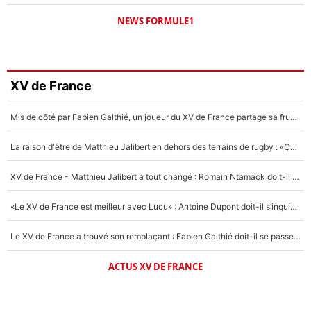
NEWS FORMULE1
XV de France
Mis de côté par Fabien Galthié, un joueur du XV de France partage sa frustration : «ils ne me l’ont pas dit tout de suite»
La raison d'être de Matthieu Jalibert en dehors des terrains de rugby : «Ça m'atteint autant que si tu touches à un membre de ma famille»
XV de France - Matthieu Jalibert a tout changé : Romain Ntamack doit-il s’inquiéter pour sa place à un an de la Coupe du monde ?
«Le XV de France est meilleur avec Lucu» : Antoine Dupont doit-il s’inquiéter pour sa place ?
Le XV de France a trouvé son remplaçant : Fabien Galthié doit-il se passer d'Antoine Dupont ?
ACTUS XV DE FRANCE