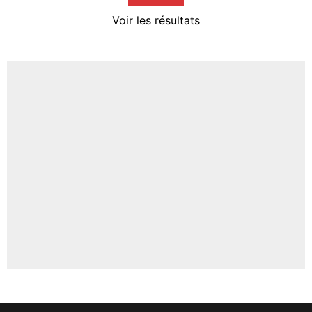
4%
Voir les résultats
Amine Harit
3%
Faris Moumbagna
4%
Un autre joueur
5%
1667 personnes ont participé aux votes.