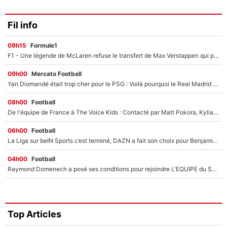
Fil info
09h15
Formule1
F1 - Une légende de McLaren refuse le transfert de Max Verstappen qui pourrait «faire des vagues» et plomber l'ambiance dans l'équipe
09h00
Mercato Football
Yan Diomandé était trop cher pour le PSG : Voilà pourquoi le Real Madrid a accepté de payer la somme record de 140M€ pour boucler son transfert !
08h00
Football
De l'équipe de France à The Voice Kids : Contacté par Matt Pokora, Kylian Mbappé a accepté de jouer un rôle inédit sur TF1 !
06h00
Football
La Liga sur beIN Sports c’est terminé, DAZN a fait son choix pour Benjamin Da Silva et Omar Da Fonseca !
04h00
Football
Raymond Domenech a posé ses conditions pour rejoindre L'EQUIPE du Soir : Il refuse de faire l'émission avec un autre chroniqueur !
Top Articles