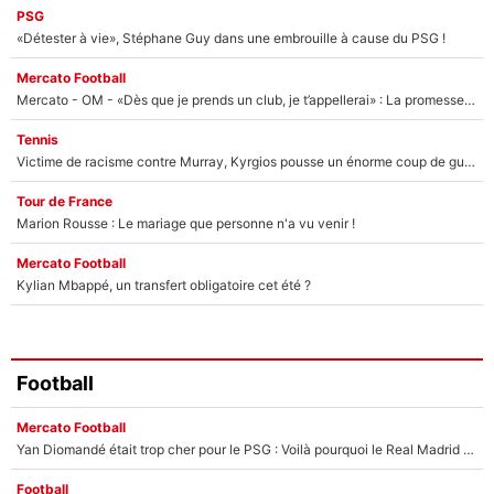
PSG
«Détester à vie», Stéphane Guy dans une embrouille à cause du PSG !
Mercato Football
Mercato - OM - «Dès que je prends un club, je t’appellerai» : La promesse de Marcelino au moment de claquer la porte
Tennis
Victime de racisme contre Murray, Kyrgios pousse un énorme coup de gueule !
Tour de France
Marion Rousse : Le mariage que personne n'a vu venir !
Mercato Football
Kylian Mbappé, un transfert obligatoire cet été ?
Football
Mercato Football
Yan Diomandé était trop cher pour le PSG : Voilà pourquoi le Real Madrid a accepté de payer la somme record de 140M€ pour boucler son transfert !
Football