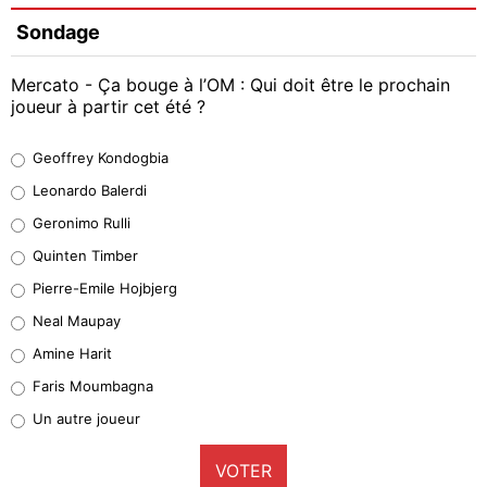
Sondage
Mercato - Ça bouge à l’OM : Qui doit être le prochain
joueur à partir cet été ?
Geoffrey Kondogbia
Geoffrey Kondogbia
38%
Leonardo Balerdi
Leonardo Balerdi
Geronimo Rulli
32%
Quinten Timber
Geronimo Rulli
Pierre-Emile Hojbjerg
5%
Neal Maupay
Quinten Timber
Amine Harit
1%
Faris Moumbagna
Pierre-Emile Hojbjerg
Un autre joueur
9%
VOTER
Neal Maupay