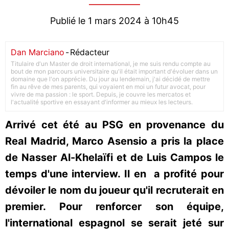
Publié le 1 mars 2024 à 10h45
Dan Marciano
-
Rédacteur
Titulaire d'un Master de droit international, je me suis rendu compte au
bout de mon parcours universitaire qu'il était important d'évoluer dans un
domaine que l'on apprécie. Du jour au lendemain, j'ai décidé de mettre
fin au rêve de mes parents, qui voyaient en moi un futur avocat, pour
vivre de ma passion : le sport. Depuis, je couvre les mercatos et
l'actualité sportive en essayant d'informer au mieux les lecteurs.
Arrivé cet été au PSG en provenance du
Real Madrid, Marco Asensio a pris la place
de Nasser Al-Khelaïfi et de Luis Campos le
temps d'une interview. Il en a profité pour
dévoiler le nom du joueur qu'il recruterait en
premier. Pour renforcer son équipe,
l'international espagnol se serait jeté sur