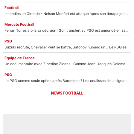
Football
Incendies en Gironde - Nelson Monfort est attaqué après son dérapage sur CNews : «Et lui, il prend combien pour parler dans un studio climatisé?»
Mercato Football
Ferran Torres a pris sa décision : Son transfert au PSG est annoncé en Espagne !
PSG
Suzuki recruté, Chevalier veut se battre, Safonov numéro un… Le PSG se lance encore dans un gros chantier pour le poste de gardien de but
Équipe de France
Un documentaire avec Zinedine Zidane : Comme Jean-Jacques Goldman et Mylène Farmer, le nouveau sélectionneur de l'équipe de France a recalé une journaliste très connue
PSG
Le PSG comme seule option après Barcelone ? Les coulisses de la signature historique de Lionel Messi sont révélées au grand jour !
NEWS FOOTBALL