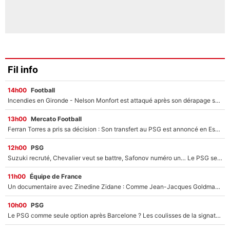
Fil info
14h00
Football
Incendies en Gironde - Nelson Monfort est attaqué après son dérapage sur CNews : «Et lui, il prend combien pour parler dans un studio climatisé?»
13h00
Mercato Football
Ferran Torres a pris sa décision : Son transfert au PSG est annoncé en Espagne !
12h00
PSG
Suzuki recruté, Chevalier veut se battre, Safonov numéro un… Le PSG se lance encore dans un gros chantier pour le poste de gardien de but
11h00
Équipe de France
Un documentaire avec Zinedine Zidane : Comme Jean-Jacques Goldman et Mylène Farmer, le nouveau sélectionneur de l'équipe de France a recalé une journaliste très connue
10h00
PSG
Le PSG comme seule option après Barcelone ? Les coulisses de la signature historique de Lionel Messi sont révélées au grand jour !