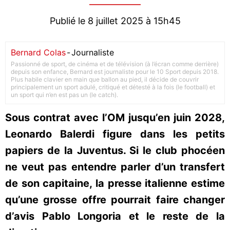
Publié le 8 juillet 2025 à 15h45
Bernard Colas
-
Journaliste
Passionné de sport, de cinéma et de télévision (à l’écran comme derrière)
depuis son enfance, Bernard est journaliste pour le 10 Sport depuis 2018.
Plus habile clavier en main que ballon au pied, il décide de couvrir
principalement un sport adulé, critiqué et détesté à la fois (le football) et
un sport qui n’en est pas un (le catch).
Sous contrat avec l’OM jusqu’en juin 2028,
Leonardo Balerdi figure dans les petits
papiers de la Juventus. Si le club phocéen
ne veut pas entendre parler d’un transfert
de son capitaine, la presse italienne estime
qu’une grosse offre pourrait faire changer
d’avis Pablo Longoria et le reste de la