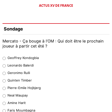
ACTUS XV DE FRANCE
Sondage
Mercato - Ça bouge à l’OM : Qui doit être le prochain
joueur à partir cet été ?
Geoffrey Kondogbia
Geoffrey Kondogbia
38%
Leonardo Balerdi
Leonardo Balerdi
Geronimo Rulli
32%
Quinten Timber
Geronimo Rulli
Pierre-Emile Hojbjerg
5%
Neal Maupay
Quinten Timber
Amine Harit
1%
Faris Moumbagna