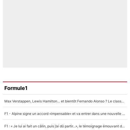
Formule1
Max Verstappen, Lewis Hamilton… et bientôt Fernando Alonso ? Le classement des pilotes les mieux payés en Formule 1 risque de changer !
F1 - Alpine signe un accord «impensable» et va entrer dans une nouvelle dimension : Grande nouvelle pour Pierre Gasly !
F1 : « Je lui ai fait un câlin, puis j’ai dû partir...», le témoignage émouvant de Max Verstappen sur sa fille