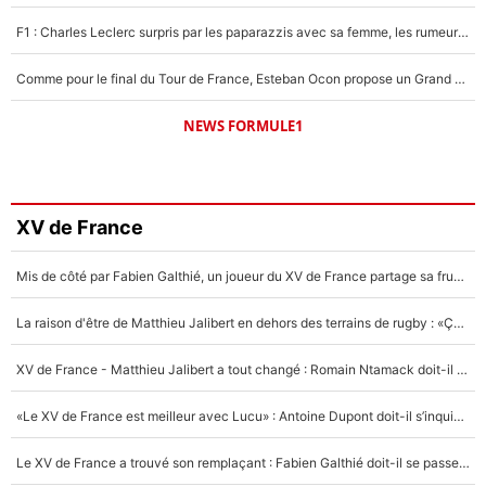
F1 : Charles Leclerc surpris par les paparazzis avec sa femme, les rumeurs étaient vraies !
Comme pour le final du Tour de France, Esteban Ocon propose un Grand Prix de Formule 1 à Paris : «Autour de l’Arc de Triomphe, ce serait génial» !
NEWS FORMULE1
XV de France
Mis de côté par Fabien Galthié, un joueur du XV de France partage sa frustration : «ils ne me l’ont pas dit tout de suite»
La raison d'être de Matthieu Jalibert en dehors des terrains de rugby : «Ça m'atteint autant que si tu touches à un membre de ma famille»
XV de France - Matthieu Jalibert a tout changé : Romain Ntamack doit-il s’inquiéter pour sa place à un an de la Coupe du monde ?
«Le XV de France est meilleur avec Lucu» : Antoine Dupont doit-il s’inquiéter pour sa place ?
Le XV de France a trouvé son remplaçant : Fabien Galthié doit-il se passer d'Antoine Dupont ?