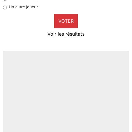
Pierre-Emile Hojbjerg
Un autre joueur
9%
VOTER
Neal Maupay
4%
Voir les résultats
Amine Harit
3%
Faris Moumbagna
4%
Un autre joueur
5%
1644 personnes ont participé aux votes.