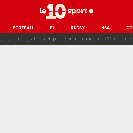
fort sur CNews, un ancien journaliste de France Télévisions relance la 
dej Pogacar : Le transfert qui effraie le peloton, «c’est la 
FOOTBALL
F1
RUGBY
NBA
CO
nq signatures en pleine crise financière : L’IA propose sept noms à l’OM po
reur» : Nouveau sélectionneur des Bleus, Zinédine Zidane s’était imaginé un av
 autre chroniqueur de L’EQUIPE du Soir : «Pendant un moment, je ne les 