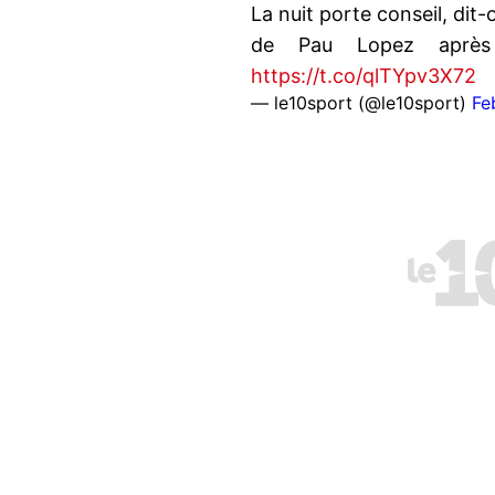
La nuit porte conseil, dit
de Pau Lopez aprè
https://t.co/qlTYpv3X72
— le10sport (@le10sport)
Fe