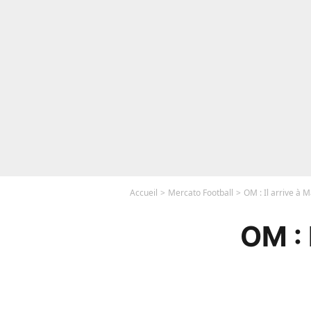
Accueil
Mercato Football
OM : Il arrive à M
OM : 