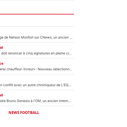
Après le dérapage de Nelson Monfort sur CNews, un ancien journaliste de France Télévisions relance la polémique sur les incendies en Gironde
ll
Grégory Lorenzi doit renoncer à cinq signatures en pleine crise financière : L’IA propose sept noms à l’OM pour un mercato réussi... à seulement 5M€ !
ce
«Plus grand, je ferai chauffeur-livreur» : Nouveau sélectionneur des Bleus, Zinédine Zidane s’était imaginé un avenir très différent lorsqu'il était enfant
Johan Micoud en conflit avec un autre chroniqueur de L’EQUIPE du Soir : «Pendant un moment, je ne les ai pas remis ensemble dans l'émission»
ll
Proche de rejoindre Bruno Genesio à l'OM, un ancien international français va finalement débarquer... sur RMC !
NEWS FOOTBALL