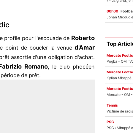
00h00
Footbal
dic
Roberto
se profile pour l'escouade de
Top Articl
d'Amar
e point de boucler la venue
Mercato Footba
rêt assortie d'une obligation d'achat.
Pogba - OM : Vo
Fabrizio Romano
, le club phocéen
Mercato Footba
période de prêt.
Kylian Mbappé, u
Mercato Footba
Tennis
PSG
PSG : Mbappé ac