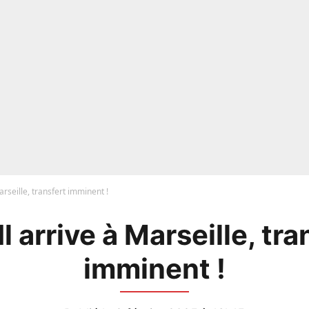
arseille, transfert imminent !
Il arrive à Marseille, tra
imminent !