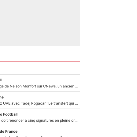
l
Après le dérapage de Nelson Monfort sur CNews, un ancien journaliste de France Télévisions relance la polémique sur les incendies en Gironde
me
Paul Seixas chez UAE avec Tadej Pogacar : Le transfert qui effraie le peloton, «c’est la pire des choses qui puisse arriver»
o Football
Grégory Lorenzi doit renoncer à cinq signatures en pleine crise financière : L’IA propose sept noms à l’OM pour un mercato réussi... à seulement 5M€ !
 de France