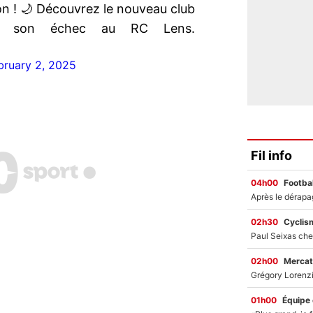
-on ! 🌙 Découvrez le nouveau club
s son échec au RC Lens.
bruary 2, 2025
Fil info
04h00
Footbal
02h30
Cyclis
02h00
Mercat
01h00
Équipe