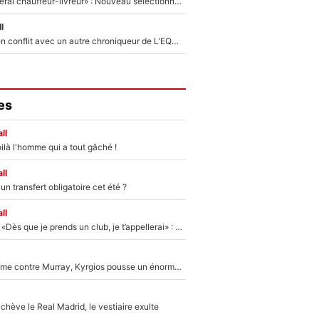
«Plus grand, je ferai chauffeur-livreur» : Nouveau sélectionneur des Bleus, Zinédine Zidane s’était imaginé un avenir très différent lorsqu'il était enfant
l
Johan Micoud en conflit avec un autre chroniqueur de L’EQUIPE du Soir : «Pendant un moment, je ne les ai pas remis ensemble dans l'émission»
es
ll
ilà l'homme qui a tout gâché !
ll
n transfert obligatoire cet été ?
ll
Mercato - OM - «Dès que je prends un club, je t’appellerai» : La promesse de Marcelino au moment de claquer la porte
Victime de racisme contre Murray, Kyrgios pousse un énorme coup de gueule !
hève le Real Madrid, le vestiaire exulte