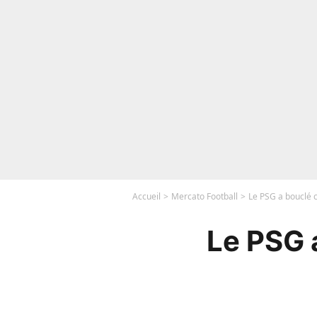
Accueil
Mercato Football
Le PSG a bouclé c
Le PSG a