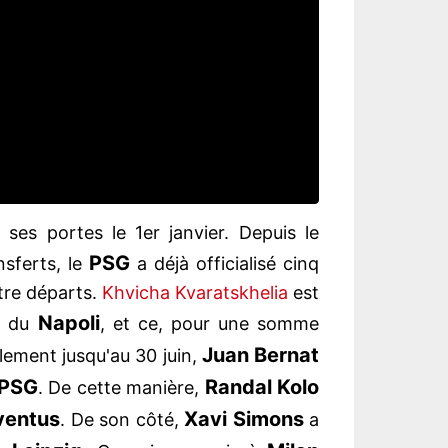
ses portes le 1er janvier. Depuis le
PSG
nsferts, le
a déjà officialisé cinq
atre départs.
Khvicha Kvaratskhelia
est
Napoli
e du
, et ce, pour une somme
Juan
Bernat
lement jusqu'au 30 juin,
PSG
Randal Kolo
. De cette manière,
ventus
Xavi
Simons
. De son côté,
a