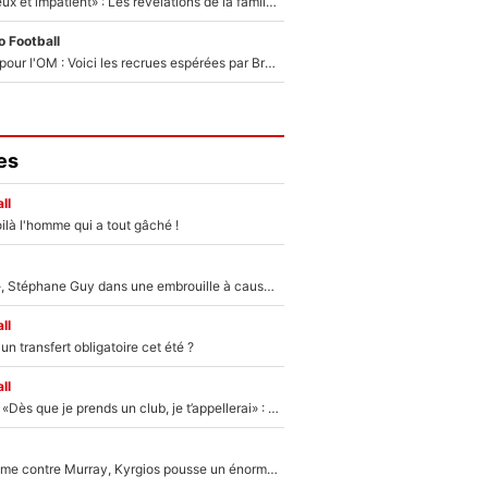
«Il est très heureux et impatient» : Les révélations de la famille Zidane sur sa prise de pouvoir en équipe de France !
 Football
Plus de 100M€ pour l'OM : Voici les recrues espérées par Bruno Genesio et Grégory Lorenzi après l’opération dégraissage
es
ll
ilà l'homme qui a tout gâché !
«Détester à vie», Stéphane Guy dans une embrouille à cause du PSG !
ll
n transfert obligatoire cet été ?
ll
Mercato - OM - «Dès que je prends un club, je t’appellerai» : La promesse de Marcelino au moment de claquer la porte
Victime de racisme contre Murray, Kyrgios pousse un énorme coup de gueule !