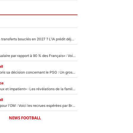
PSG : Deux gros transferts bouclés en 2027 ? L'IA prédit déjà les deux joueurs qui pourraient rejoindre Luis Enrique !
«C'est un beau salaire par rapport à 90 % des Français» : Voilà combien touchait Nelson Monfort sur France Télévisions avant de rejoindre CNews
ll
Ferran Torres a pris sa décision concernant le PSG : Un gros club étranger prêt à relancer le feuilleton pour la signature du champion du monde 2026 !
ce
«Il est très heureux et impatient» : Les révélations de la famille Zidane sur sa prise de pouvoir en équipe de France !
ll
Plus de 100M€ pour l'OM : Voici les recrues espérées par Bruno Genesio et Grégory Lorenzi après l’opération dégraissage
NEWS FOOTBALL