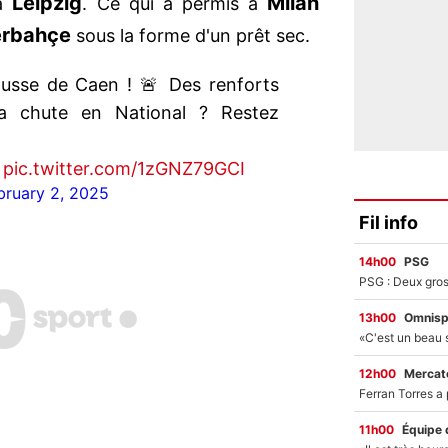
Leipzig
Milan
 à
. Ce qui a permis à
erbahçe
sous la forme d'un prêt sec.
ousse de Caen ! 🚨 Des renforts
la chute en National ? Restez
pic.twitter.com/1zGNZ79GCI
bruary 2, 2025
Fil info
14h00
PSG
13h00
Omnisp
12h00
Mercato
11h00
Équipe 