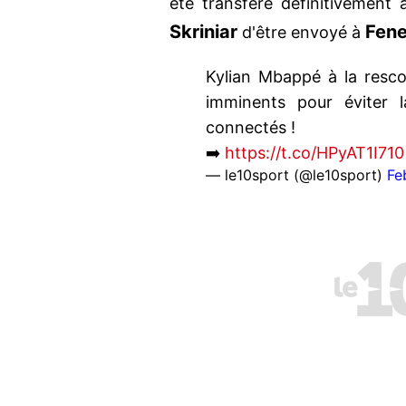
été transféré définitivement
Skriniar
Fen
d'être envoyé à
Kylian Mbappé à la resc
imminents pour éviter 
connectés !
➡️
https://t.co/HPyAT1I710
— le10sport (@le10sport)
Fe