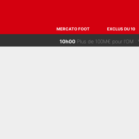
14h00
PSG : Deux gros transferts b
13h00
«C'est un beau salaire par rappor
MERCATO FOOT
EXCLUS DU 10
12h00
Ferran Torres a pris sa décision c
11h00
«Il est très heureux et impa
10h00
Plus de 100M€ pour l'OM : V