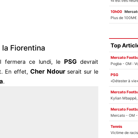
10h00
Mercato
Top Articl
la Fiorentina
Mercato Footba
PSG
l fermera ce lundi, le
devrait
Pogba - OM : Vo
Cher
Ndour
. En effet,
serait sur le
PSG
na
.
Mercato Footba
Kylian Mbappé, u
Mercato Footba
Tennis