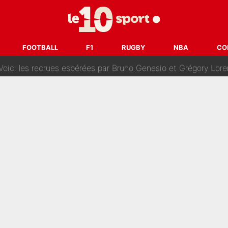
ouclés en 2027 ? L'IA prédit déjà les deux joueurs qui pourra
t à 90 % des Français» : Voilà combien touchait Nelson Monfort sur Franc
FOOTBALL
F1
RUGBY
NBA
CO
oncernant le PSG : Un gros club étranger prêt à relancer le feuilleton pour 
tient» : Les révélations de la famille Zidane sur sa prise de p
oici les recrues espérées par Bruno Genesio et Grégory Loren