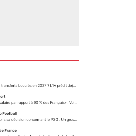
PSG : Deux gros transferts bouclés en 2027 ? L'IA prédit déjà les deux joueurs qui pourraient rejoindre Luis Enrique !
ort
«C'est un beau salaire par rapport à 90 % des Français» : Voilà combien touchait Nelson Monfort sur France Télévisions avant de rejoindre CNews
 Football
Ferran Torres a pris sa décision concernant le PSG : Un gros club étranger prêt à relancer le feuilleton pour la signature du champion du monde 2026 !
de France