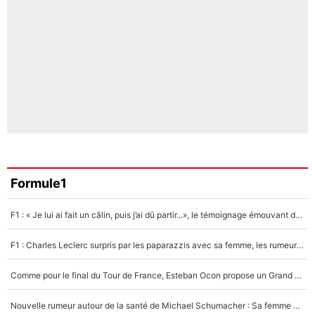
Formule1
F1 : « Je lui ai fait un câlin, puis j’ai dû partir...», le témoignage émouvant de Max Verstappen sur sa fille
F1 : Charles Leclerc surpris par les paparazzis avec sa femme, les rumeurs étaient vraies !
Comme pour le final du Tour de France, Esteban Ocon propose un Grand Prix de Formule 1 à Paris : «Autour de l’Arc de Triomphe, ce serait génial» !
Nouvelle rumeur autour de la santé de Michael Schumacher : Sa femme Corinna sort du silence