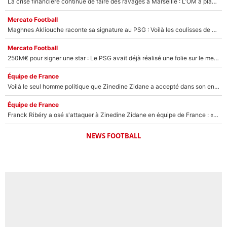
La crise financière continue de faire des ravages à Marseille : L’OM a placé 12 joueurs sur le marché des transferts… et ça pourrait lui rapporter près de 100M€ !
Mercato Football
Maghnes Akliouche raconte sa signature au PSG : Voilà les coulisses de son transfert de rêve à 50M€
Mercato Football
250M€ pour signer une star : Le PSG avait déjà réalisé une folie sur le mercato bien avant Neymar !
Équipe de France
Voilà le seul homme politique que Zinedine Zidane a accepté dans son entourage : «Je garde un très bon souvenir de lui»
Équipe de France
Franck Ribéry a osé s'attaquer à Zinedine Zidane en équipe de France : «Je n'aurais jamais fait ça»
NEWS FOOTBALL