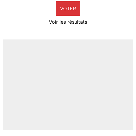
VOTER
Neal Maupay
4%
Voir les résultats
Amine Harit
3%
Faris Moumbagna
5%
Un autre joueur
5%
1537 personnes ont participé aux votes.