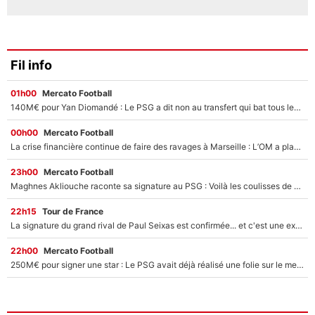
Fil info
01h00
Mercato Football
140M€ pour Yan Diomandé : Le PSG a dit non au transfert qui bat tous les records sur le mercato
00h00
Mercato Football
La crise financière continue de faire des ravages à Marseille : L’OM a placé 12 joueurs sur le marché des transferts… et ça pourrait lui rapporter près de 100M€ !
23h00
Mercato Football
Maghnes Akliouche raconte sa signature au PSG : Voilà les coulisses de son transfert de rêve à 50M€
22h15
Tour de France
La signature du grand rival de Paul Seixas est confirmée... et c'est une excellente nouvelle pour l'équipe Decathlon-CMA CGM !
22h00
Mercato Football
250M€ pour signer une star : Le PSG avait déjà réalisé une folie sur le mercato bien avant Neymar !