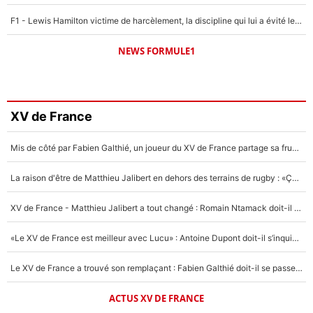
F1 - Lewis Hamilton victime de harcèlement, la discipline qui lui a évité le pire : «J'aurais probablement mal tourné»
NEWS FORMULE1
XV de France
Mis de côté par Fabien Galthié, un joueur du XV de France partage sa frustration : «ils ne me l’ont pas dit tout de suite»
La raison d'être de Matthieu Jalibert en dehors des terrains de rugby : «Ça m'atteint autant que si tu touches à un membre de ma famille»
XV de France - Matthieu Jalibert a tout changé : Romain Ntamack doit-il s’inquiéter pour sa place à un an de la Coupe du monde ?
«Le XV de France est meilleur avec Lucu» : Antoine Dupont doit-il s’inquiéter pour sa place ?
Le XV de France a trouvé son remplaçant : Fabien Galthié doit-il se passer d'Antoine Dupont ?
ACTUS XV DE FRANCE