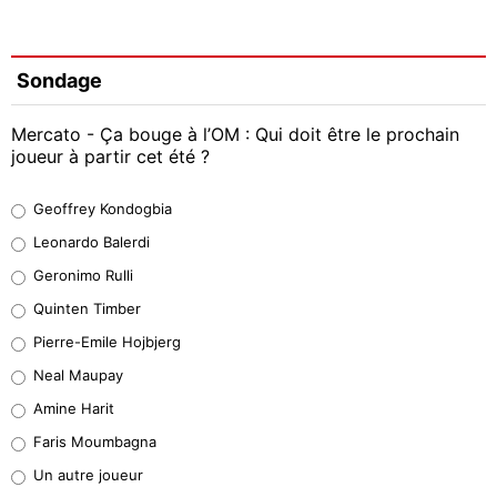
Sondage
Mercato - Ça bouge à l’OM : Qui doit être le prochain
joueur à partir cet été ?
Geoffrey Kondogbia
Geoffrey Kondogbia
38%
Leonardo Balerdi
Leonardo Balerdi
Geronimo Rulli
32%
Quinten Timber
Geronimo Rulli
Pierre-Emile Hojbjerg
5%
Neal Maupay
Quinten Timber
Amine Harit
1%
Faris Moumbagna
Pierre-Emile Hojbjerg
Un autre joueur
9%