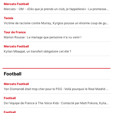
Mercato Football
Mercato - OM - «Dès que je prends un club, je t’appellerai» : La promesse de Marcelino au moment de claquer la porte
Tennis
Victime de racisme contre Murray, Kyrgios pousse un énorme coup de gueule !
Tour de France
Marion Rousse : Le mariage que personne n'a vu venir !
Mercato Football
Kylian Mbappé, un transfert obligatoire cet été ?
Football
Mercato Football
Yan Diomandé était trop cher pour le PSG : Voilà pourquoi le Real Madrid a accepté de payer la somme record de 140M€ pour boucler son transfert !
Football
De l'équipe de France à The Voice Kids : Contacté par Matt Pokora, Kylian Mbappé a accepté de jouer un rôle inédit sur TF1 !
Football