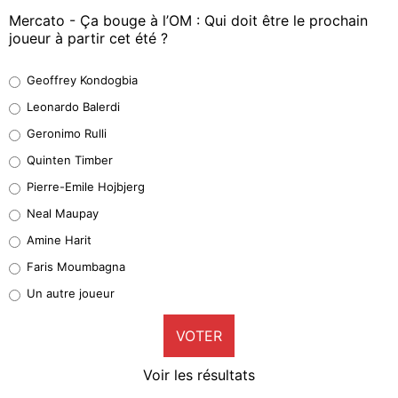
Mercato - Ça bouge à l’OM : Qui doit être le prochain
joueur à partir cet été ?
Geoffrey Kondogbia
Geoffrey Kondogbia
38%
Leonardo Balerdi
Leonardo Balerdi
Geronimo Rulli
32%
Quinten Timber
Geronimo Rulli
Pierre-Emile Hojbjerg
5%
Neal Maupay
Quinten Timber
Amine Harit
1%
Faris Moumbagna
Pierre-Emile Hojbjerg
Un autre joueur
9%
VOTER
Neal Maupay
4%
Voir les résultats
Amine Harit