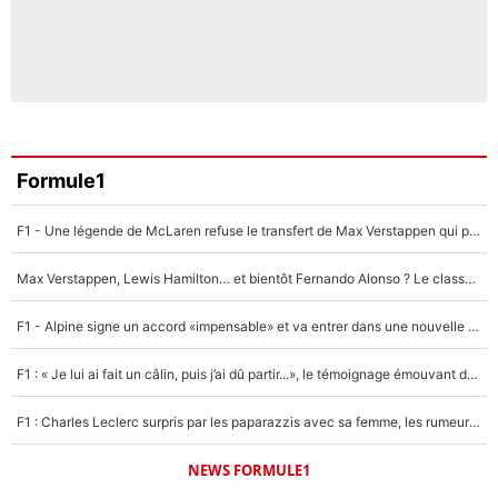
Formule1
F1 - Une légende de McLaren refuse le transfert de Max Verstappen qui pourrait «faire des vagues» et plomber l'ambiance dans l'équipe
Max Verstappen, Lewis Hamilton… et bientôt Fernando Alonso ? Le classement des pilotes les mieux payés en Formule 1 risque de changer !
F1 - Alpine signe un accord «impensable» et va entrer dans une nouvelle dimension : Grande nouvelle pour Pierre Gasly !
F1 : « Je lui ai fait un câlin, puis j’ai dû partir...», le témoignage émouvant de Max Verstappen sur sa fille
F1 : Charles Leclerc surpris par les paparazzis avec sa femme, les rumeurs étaient vraies !
NEWS FORMULE1