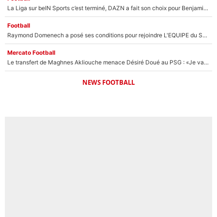
La Liga sur beIN Sports c’est terminé, DAZN a fait son choix pour Benjamin Da Silva et Omar Da Fonseca !
Football
Raymond Domenech a posé ses conditions pour rejoindre L'EQUIPE du Soir : Il refuse de faire l'émission avec un autre chroniqueur !
Mercato Football
Le transfert de Maghnes Akliouche menace Désiré Doué au PSG : «Je valide à 200%»
NEWS FOOTBALL