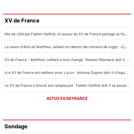
XV de France
Mis de côté par Fabien Galthié, un joueur du XV de France partage sa frustration : «ils ne me l’ont pas dit tout de suite»
La raison d'être de Matthieu Jalibert en dehors des terrains de rugby : «Ça m'atteint autant que si tu touches à un membre de ma famille»
XV de France - Matthieu Jalibert a tout changé : Romain Ntamack doit-il s’inquiéter pour sa place à un an de la Coupe du monde ?
«Le XV de France est meilleur avec Lucu» : Antoine Dupont doit-il s’inquiéter pour sa place ?
Le XV de France a trouvé son remplaçant : Fabien Galthié doit-il se passer d'Antoine Dupont ?
ACTUS XV DE FRANCE
Sondage