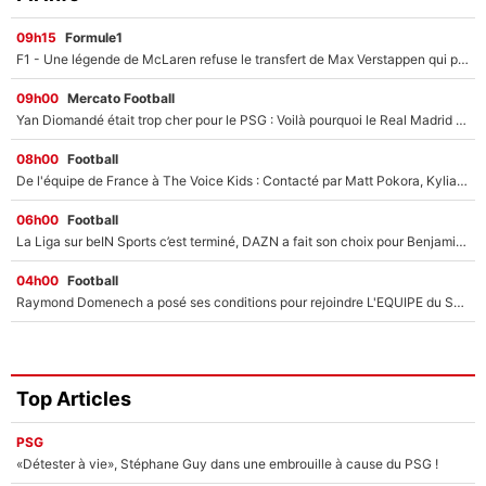
09h15
Formule1
F1 - Une légende de McLaren refuse le transfert de Max Verstappen qui pourrait «faire des vagues» et plomber l'ambiance dans l'équipe
09h00
Mercato Football
Yan Diomandé était trop cher pour le PSG : Voilà pourquoi le Real Madrid a accepté de payer la somme record de 140M€ pour boucler son transfert !
08h00
Football
De l'équipe de France à The Voice Kids : Contacté par Matt Pokora, Kylian Mbappé a accepté de jouer un rôle inédit sur TF1 !
06h00
Football
La Liga sur beIN Sports c’est terminé, DAZN a fait son choix pour Benjamin Da Silva et Omar Da Fonseca !
04h00
Football
Raymond Domenech a posé ses conditions pour rejoindre L'EQUIPE du Soir : Il refuse de faire l'émission avec un autre chroniqueur !
Top Articles
PSG
«Détester à vie», Stéphane Guy dans une embrouille à cause du PSG !