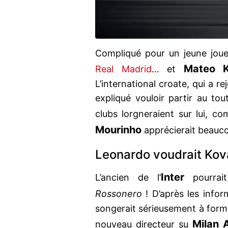
Compliqué pour un jeune joueu
Mateo K
Real Madrid
… et
L’international croate, qui a re
expliqué vouloir partir au tou
clubs lorgneraient sur lui, 
Mourinho
apprécierait beauco
Leonardo voudrait Kova
Inter
L’ancien de l’
pourrait
Rossonero
! D’après les info
songerait sérieusement à form
Milan 
nouveau directeur su