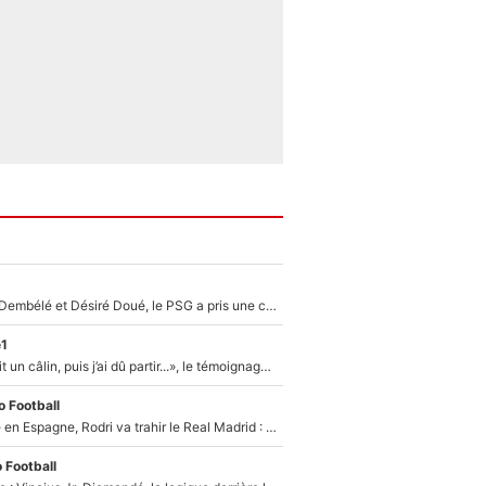
Sans Ousmane Dembélé et Désiré Doué, le PSG a pris une correction face à Majorque : Luis Enrique attend avec impatience des renforts !
e1
F1 : « Je lui ai fait un câlin, puis j’ai dû partir...», le témoignage émouvant de Max Verstappen sur sa fille
 Football
Coup de théâtre en Espagne, Rodri va trahir le Real Madrid : Le Ballon d'Or a choisi de signer au FC Barcelone !
 Football