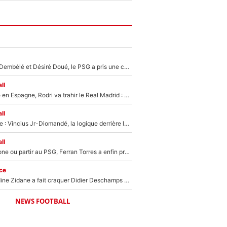
Sans Ousmane Dembélé et Désiré Doué, le PSG a pris une correction face à Majorque : Luis Enrique attend avec impatience des renforts !
ll
Coup de théâtre en Espagne, Rodri va trahir le Real Madrid : Le Ballon d'Or a choisi de signer au FC Barcelone !
ll
Mercato Analyse : Vincius Jr-Diomandé, la logique derrière la concordance des temps
ll
Rester à Barcelone ou partir au PSG, Ferran Torres a enfin pris sa décision : La course contre la montre est lancée !
ce
Le jour où Zinedine Zidane a fait craquer Didier Deschamps en équipe de France : «Je m’en suis voulu», l’ancien sélectionneur a regretté son geste !
NEWS FOOTBALL