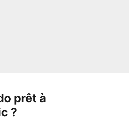
do prêt à
ic ?