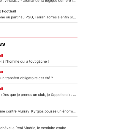
Mercato Analyse : Vincius Jr-Diomandé, la logique derrière la concordance des temps
 Football
Rester à Barcelone ou partir au PSG, Ferran Torres a enfin pris sa décision : La course contre la montre est lancée !
es
ll
ilà l'homme qui a tout gâché !
ll
n transfert obligatoire cet été ?
ll
Mercato - OM - «Dès que je prends un club, je t’appellerai» : La promesse de Marcelino au moment de claquer la porte
Victime de racisme contre Murray, Kyrgios pousse un énorme coup de gueule !
hève le Real Madrid, le vestiaire exulte