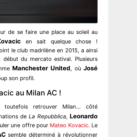
r de se faire une place au soleil au
ovacic
en sait quelque chose !
joint le club madrilène en 2015, a ainsi
t début du mercato estival. Plusieurs
Manchester United
José
comme
, où
up son profil.
cic au Milan AC !
 toutefois retrouver Milan… côté
Leonardo
rmations de
La Repubblica
,
uler une offre pour
Mateo Kovacic
. Le
AC
semble déterminé à révolutionner