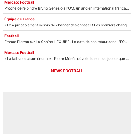
Mercato Football
Proche de rejoindre Bruno Genesio à l'OM, un ancien international français va finalement débarquer... sur RMC !
Équipe de France
«Il y a probablement besoin de changer des choses» : Les premiers changements de Zinedine Zidane en équipe de France sont révélés ?
Football
France Pierron sur La Chaîne L'EQUIPE : La date de son retour dans L'EQUIPE de Choc est connue... et c'était très attendu
Mercato Football
«Il a fait une saison énorme» : Pierre Ménès dévoile le nom du joueur que l’OM devait absolument recruter cet été, l’IA valide la piste !
NEWS FOOTBALL