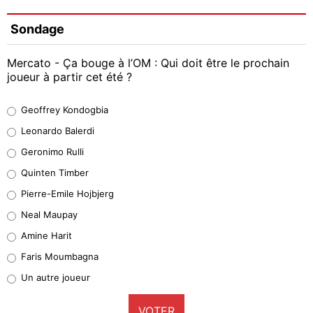
Sondage
Mercato - Ça bouge à l’OM : Qui doit être le prochain
joueur à partir cet été ?
Geoffrey Kondogbia
Geoffrey Kondogbia
38%
Leonardo Balerdi
Leonardo Balerdi
Geronimo Rulli
32%
Quinten Timber
Geronimo Rulli
Pierre-Emile Hojbjerg
4%
Neal Maupay
Quinten Timber
Amine Harit
1%
Faris Moumbagna
Pierre-Emile Hojbjerg
Un autre joueur
9%
VOTER
Neal Maupay