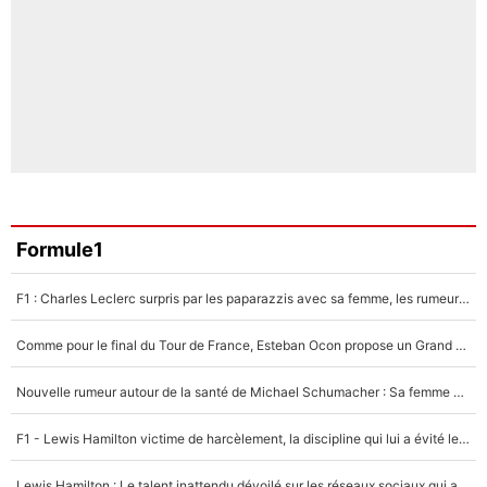
Formule1
F1 : Charles Leclerc surpris par les paparazzis avec sa femme, les rumeurs étaient vraies !
Comme pour le final du Tour de France, Esteban Ocon propose un Grand Prix de Formule 1 à Paris : «Autour de l’Arc de Triomphe, ce serait génial» !
Nouvelle rumeur autour de la santé de Michael Schumacher : Sa femme Corinna sort du silence
F1 - Lewis Hamilton victime de harcèlement, la discipline qui lui a évité le pire : «J'aurais probablement mal tourné»
Lewis Hamilton : Le talent inattendu dévoilé sur les réseaux sociaux qui a impressionné Kim Kardashian pendant leurs vacances en amoureux !