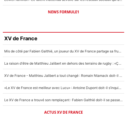
NEWS FORMULE1
XV de France
Mis de côté par Fabien Galthié, un joueur du XV de France partage sa frustration : «ils ne me l’ont pas dit tout de suite»
La raison d'être de Matthieu Jalibert en dehors des terrains de rugby : «Ça m'atteint autant que si tu touches à un membre de ma famille»
XV de France - Matthieu Jalibert a tout changé : Romain Ntamack doit-il s’inquiéter pour sa place à un an de la Coupe du monde ?
«Le XV de France est meilleur avec Lucu» : Antoine Dupont doit-il s’inquiéter pour sa place ?
Le XV de France a trouvé son remplaçant : Fabien Galthié doit-il se passer d'Antoine Dupont ?
ACTUS XV DE FRANCE