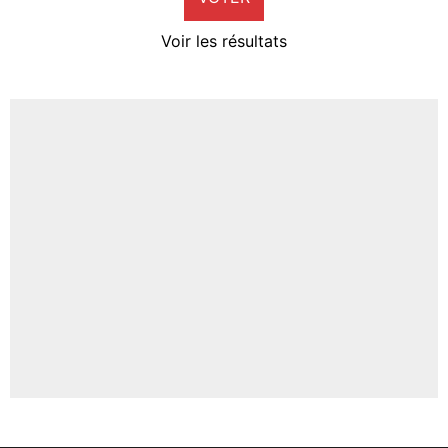
4%
Voir les résultats
Amine Harit
3%
Faris Moumbagna
4%
Un autre joueur
5%
1459 personnes ont participé aux votes.