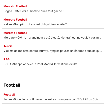
Mercato Football
Pogba - OM : Voilà l'homme qui a tout gâché !
Mercato Football
Kylian Mbappé, un transfert obligatoire cet été ?
Mercato Football
Mercato - OM : Un grand nom a été éjecté, «l’entraîneur ne voulait pas me conserver»
Tennis
Victime de racisme contre Murray, Kyrgios pousse un énorme coup de gueule !
PSG
PSG : Mbappé achève le Real Madrid, le vestiaire exulte
Football
Football
Johan Micoud en conflit avec un autre chroniqueur de L’EQUIPE du Soir : «Pendant un moment, je ne les ai pas remis ensemble dans l'émission»