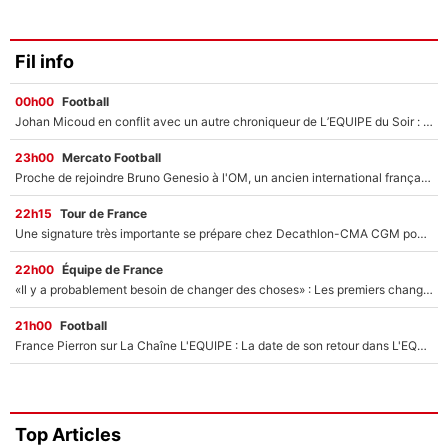
Fil info
00h00
Football
Johan Micoud en conflit avec un autre chroniqueur de L’EQUIPE du Soir : «Pendant un moment, je ne les ai pas remis ensemble dans l'émission»
23h00
Mercato Football
Proche de rejoindre Bruno Genesio à l'OM, un ancien international français va finalement débarquer... sur RMC !
22h15
Tour de France
Une signature très importante se prépare chez Decathlon-CMA CGM pour aider Paul Seixas à gagner le Tour de France 2027
22h00
Équipe de France
«Il y a probablement besoin de changer des choses» : Les premiers changements de Zinedine Zidane en équipe de France sont révélés ?
21h00
Football
France Pierron sur La Chaîne L'EQUIPE : La date de son retour dans L'EQUIPE de Choc est connue... et c'était très attendu
Top Articles