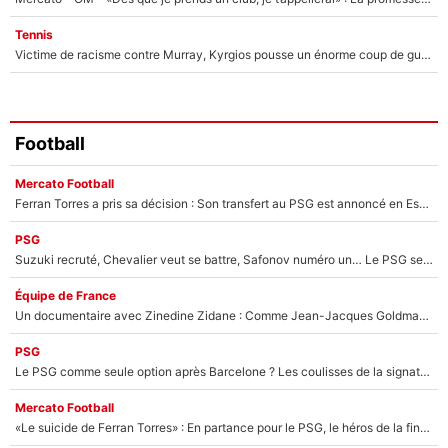
Tennis
Victime de racisme contre Murray, Kyrgios pousse un énorme coup de gueule !
Football
Mercato Football
Ferran Torres a pris sa décision : Son transfert au PSG est annoncé en Espagne !
PSG
Suzuki recruté, Chevalier veut se battre, Safonov numéro un… Le PSG se lance encore dans un gros chantier pour le poste de gardien de but
Équipe de France
Un documentaire avec Zinedine Zidane : Comme Jean-Jacques Goldman et Mylène Farmer, le nouveau sélectionneur de l'équipe de France a recalé une journaliste très connue
PSG
Le PSG comme seule option après Barcelone ? Les coulisses de la signature historique de Lionel Messi sont révélées au grand jour !
Mercato Football
«Le suicide de Ferran Torres» : En partance pour le PSG, le héros de la finale de la Coupe du monde s'attire les foudres de la presse espagnole !