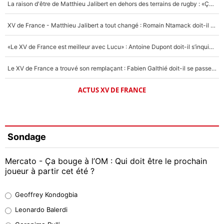
La raison d'être de Matthieu Jalibert en dehors des terrains de rugby : «Ça m'atteint autant que si tu touches à un membre de ma famille»
XV de France - Matthieu Jalibert a tout changé : Romain Ntamack doit-il s’inquiéter pour sa place à un an de la Coupe du monde ?
«Le XV de France est meilleur avec Lucu» : Antoine Dupont doit-il s’inquiéter pour sa place ?
Le XV de France a trouvé son remplaçant : Fabien Galthié doit-il se passer d'Antoine Dupont ?
ACTUS XV DE FRANCE
Sondage
Mercato - Ça bouge à l’OM : Qui doit être le prochain
joueur à partir cet été ?
Geoffrey Kondogbia
Geoffrey Kondogbia
38%
Leonardo Balerdi
Leonardo Balerdi