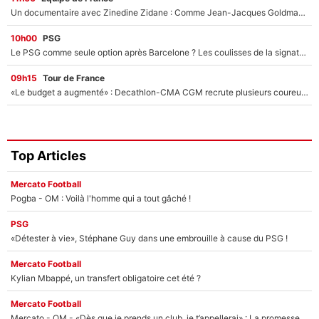
Un documentaire avec Zinedine Zidane : Comme Jean-Jacques Goldman et Mylène Farmer, le nouveau sélectionneur de l'équipe de France a recalé une journaliste très connue
10h00
PSG
Le PSG comme seule option après Barcelone ? Les coulisses de la signature historique de Lionel Messi sont révélées au grand jour !
09h15
Tour de France
«Le budget a augmenté» : Decathlon-CMA CGM recrute plusieurs coureurs pour offrir à Paul Seixas une équipe pour gagner le Tour de France 2027
Top Articles
Mercato Football
Pogba - OM : Voilà l'homme qui a tout gâché !
PSG
«Détester à vie», Stéphane Guy dans une embrouille à cause du PSG !
Mercato Football
Kylian Mbappé, un transfert obligatoire cet été ?
Mercato Football
Mercato - OM - «Dès que je prends un club, je t’appellerai» : La promesse de Marcelino au moment de claquer la porte