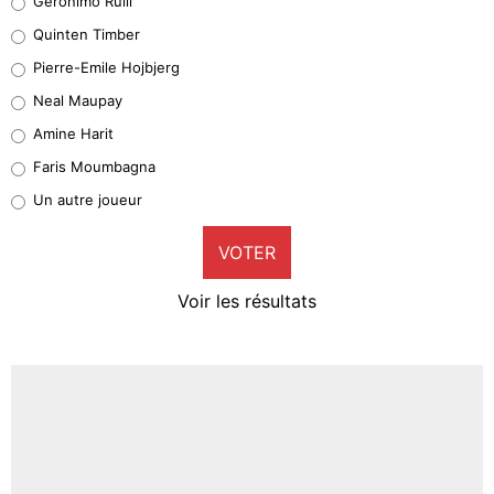
Geronimo Rulli
32%
Quinten Timber
Geronimo Rulli
Pierre-Emile Hojbjerg
5%
Neal Maupay
Quinten Timber
Amine Harit
1%
Faris Moumbagna
Pierre-Emile Hojbjerg
Un autre joueur
9%
VOTER
Neal Maupay
4%
Voir les résultats
Amine Harit
3%
Faris Moumbagna
4%
Un autre joueur
5%