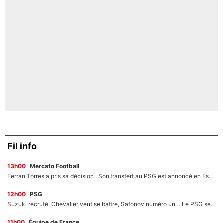
Fil info
13h00
Mercato Football
Ferran Torres a pris sa décision : Son transfert au PSG est annoncé en Espagne !
12h00
PSG
Suzuki recruté, Chevalier veut se battre, Safonov numéro un… Le PSG se lance encore dans un gros chantier pour le poste de gardien de but
11h00
Équipe de France