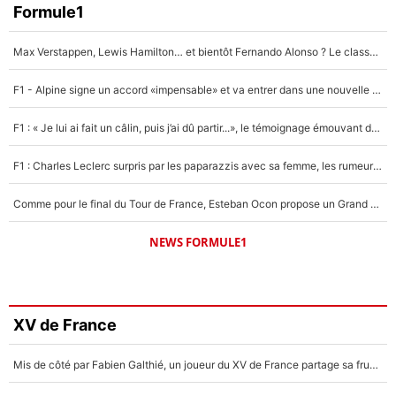
Formule1
Max Verstappen, Lewis Hamilton… et bientôt Fernando Alonso ? Le classement des pilotes les mieux payés en Formule 1 risque de changer !
F1 - Alpine signe un accord «impensable» et va entrer dans une nouvelle dimension : Grande nouvelle pour Pierre Gasly !
F1 : « Je lui ai fait un câlin, puis j’ai dû partir...», le témoignage émouvant de Max Verstappen sur sa fille
F1 : Charles Leclerc surpris par les paparazzis avec sa femme, les rumeurs étaient vraies !
Comme pour le final du Tour de France, Esteban Ocon propose un Grand Prix de Formule 1 à Paris : «Autour de l’Arc de Triomphe, ce serait génial» !
NEWS FORMULE1
XV de France
Mis de côté par Fabien Galthié, un joueur du XV de France partage sa frustration : «ils ne me l’ont pas dit tout de suite»