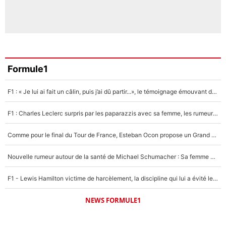
Formule1
F1 : « Je lui ai fait un câlin, puis j’ai dû partir...», le témoignage émouvant de Max Verstappen sur sa fille
F1 : Charles Leclerc surpris par les paparazzis avec sa femme, les rumeurs étaient vraies !
Comme pour le final du Tour de France, Esteban Ocon propose un Grand Prix de Formule 1 à Paris : «Autour de l’Arc de Triomphe, ce serait génial» !
Nouvelle rumeur autour de la santé de Michael Schumacher : Sa femme Corinna sort du silence
F1 - Lewis Hamilton victime de harcèlement, la discipline qui lui a évité le pire : «J'aurais probablement mal tourné»
NEWS FORMULE1