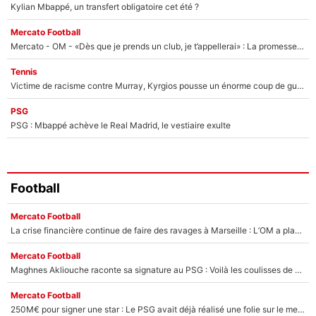
Kylian Mbappé, un transfert obligatoire cet été ?
Mercato Football
Mercato - OM - «Dès que je prends un club, je t’appellerai» : La promesse de Marcelino au moment de claquer la porte
Tennis
Victime de racisme contre Murray, Kyrgios pousse un énorme coup de gueule !
PSG
PSG : Mbappé achève le Real Madrid, le vestiaire exulte
Football
Mercato Football
La crise financière continue de faire des ravages à Marseille : L’OM a placé 12 joueurs sur le marché des transferts… et ça pourrait lui rapporter près de 100M€ !
Mercato Football
Maghnes Akliouche raconte sa signature au PSG : Voilà les coulisses de son transfert de rêve à 50M€
Mercato Football
250M€ pour signer une star : Le PSG avait déjà réalisé une folie sur le mercato bien avant Neymar !