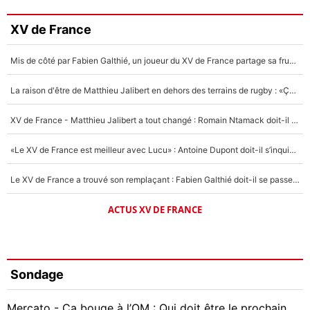
XV de France
Mis de côté par Fabien Galthié, un joueur du XV de France partage sa frustration : «ils ne me l’ont pas dit tout de suite»
La raison d'être de Matthieu Jalibert en dehors des terrains de rugby : «Ça m'atteint autant que si tu touches à un membre de ma famille»
XV de France - Matthieu Jalibert a tout changé : Romain Ntamack doit-il s’inquiéter pour sa place à un an de la Coupe du monde ?
«Le XV de France est meilleur avec Lucu» : Antoine Dupont doit-il s’inquiéter pour sa place ?
Le XV de France a trouvé son remplaçant : Fabien Galthié doit-il se passer d'Antoine Dupont ?
ACTUS XV DE FRANCE
Sondage
Mercato - Ça bouge à l’OM : Qui doit être le prochain