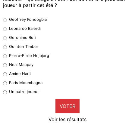
joueur à partir cet été ?
Geoffrey Kondogbia
Geoffrey Kondogbia
38%
Leonardo Balerdi
Leonardo Balerdi
Geronimo Rulli
32%
Quinten Timber
Geronimo Rulli
Pierre-Emile Hojbjerg
5%
Neal Maupay
Quinten Timber
Amine Harit
1%
Faris Moumbagna
Pierre-Emile Hojbjerg
Un autre joueur
9%
VOTER
Neal Maupay
4%
Voir les résultats
Amine Harit
3%