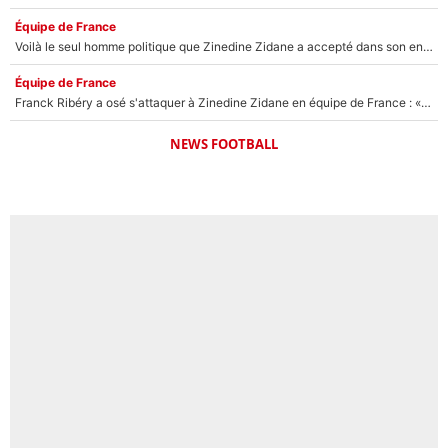
Équipe de France
Voilà le seul homme politique que Zinedine Zidane a accepté dans son entourage : «Je garde un très bon souvenir de lui»
Équipe de France
Franck Ribéry a osé s'attaquer à Zinedine Zidane en équipe de France : «Je n'aurais jamais fait ça»
NEWS FOOTBALL