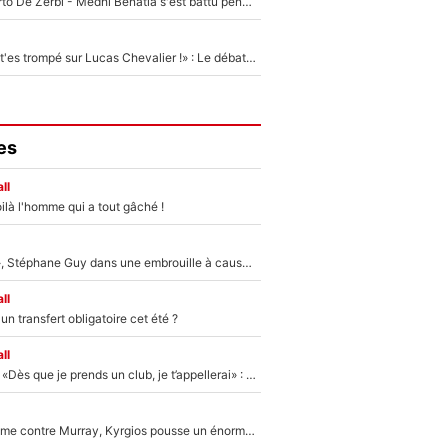
Départ de Roberto De Zerbi - Medhi Benatia s'est battu pendant six mois pour le retenir à l'OM, le PSG a été le naufrage de trop : «Je pars avec toi»
«Admets que tu t'es trompé sur Lucas Chevalier !» : Le débat sur le gardien du PSG vire au clash à l'After Foot
es
ll
ilà l'homme qui a tout gâché !
«Détester à vie», Stéphane Guy dans une embrouille à cause du PSG !
ll
n transfert obligatoire cet été ?
ll
Mercato - OM - «Dès que je prends un club, je t’appellerai» : La promesse de Marcelino au moment de claquer la porte
Victime de racisme contre Murray, Kyrgios pousse un énorme coup de gueule !