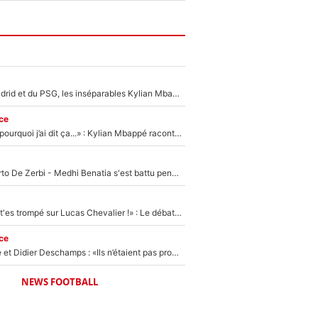
Loin du Real Madrid et du PSG, les inséparables Kylian Mbappé et Achraf Hakimi changent d'équipe le temps d'une journée !
ce
«Je ne sais pas pourquoi j’ai dit ça...» : Kylian Mbappé raconte sa première rencontre avec Zinédine Zidane (et c’est très drôle)
Départ de Roberto De Zerbi - Medhi Benatia s'est battu pendant six mois pour le retenir à l'OM, le PSG a été le naufrage de trop : «Je pars avec toi»
«Admets que tu t'es trompé sur Lucas Chevalier !» : Le débat sur le gardien du PSG vire au clash à l'After Foot
ce
Zinédine Zidane et Didier Deschamps : «Ils n’étaient pas proches», les confidences d’un membre de l’équipe de France 1998 sur leur relation spéciale
NEWS FOOTBALL