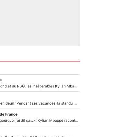
l
Loin du Real Madrid et du PSG, les inséparables Kylian Mbappé et Achraf Hakimi changent d'équipe le temps d'une journée !
Antoine Dupont en deuil : Pendant ses vacances, la star du XV de France a perdu sa grand-mère
 de France
«Je ne sais pas pourquoi j’ai dit ça...» : Kylian Mbappé raconte sa première rencontre avec Zinédine Zidane (et c’est très drôle)