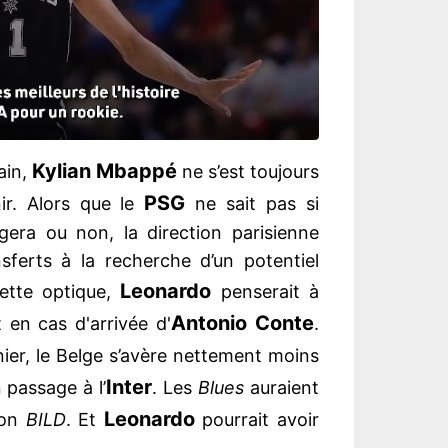
Kylian Mbappé
ain,
ne s’est toujours
PSG
r. Alors que le
ne sait pas si
ongera ou non, la direction parisienne
sferts à la recherche d’un potentiel
Leonardo
ette optique,
penserait à
Antonio Conte
en cas d'arrivée d'
.
nier, le Belge s’avère nettement moins
Inter
 passage à l’
. Les
Blues
auraient
Leonardo
lon
BILD
. Et
pourrait avoir