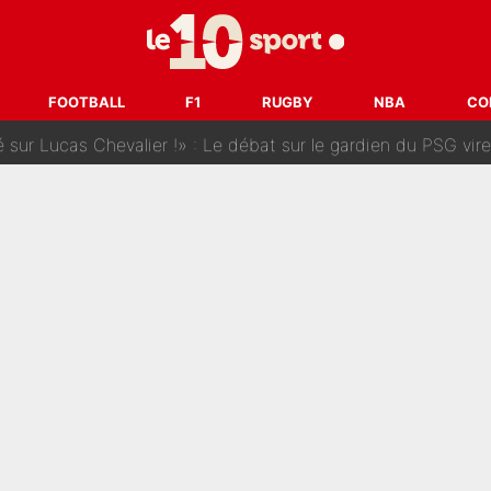
SG, les inséparables Kylian Mbappé et Achraf Hakimi changent 
Pendant ses vacances, la star du XV de France a perdu sa g
 dit ça...» : Kylian Mbappé raconte sa première rencontre avec Zi
FOOTBALL
F1
RUGBY
NBA
CO
i Benatia s'est battu pendant six mois pour le retenir à l'OM, le PSG a été
sur Lucas Chevalier !» : Le débat sur le gardien du PSG vire 