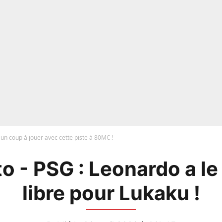
un coup à jouer avec cette piste à 80M€ !
o - PSG : Leonardo a l
libre pour Lukaku !