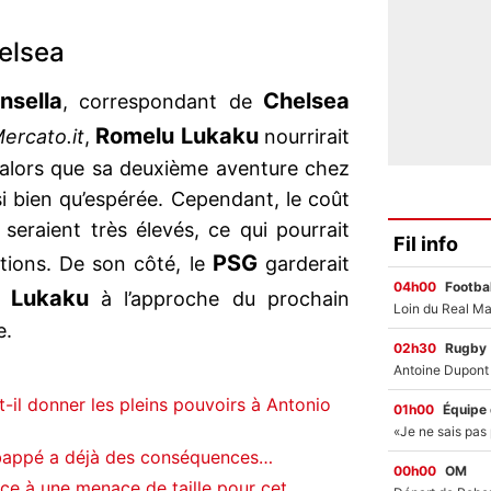
elsea
nsella
Chelsea
, correspondant de
Romelu Lukaku
ercato.it
,
nourrirait
 alors que sa deuxième aventure chez
i bien qu’espérée. Cependant, le coût
 seraient très élevés, ce qui pourrait
Fil info
PSG
ations. De son côté, le
garderait
04h00
Footbal
 Lukaku
à l’approche du prochain
e.
02h30
Rugby
-il donner les pleins pouvoirs à Antonio
01h00
Équipe
Mbappé a déjà des conséquences…
00h00
OM
ace à une menace de taille pour cet