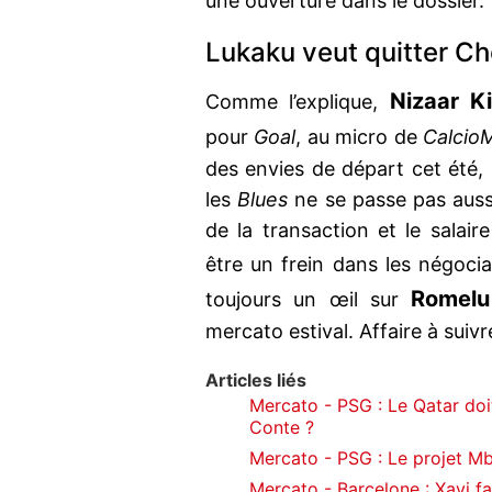
une ouverture dans le dossier.
Lukaku veut quitter Ch
Nizaar Ki
Comme l’explique,
pour
Goal
, au micro de
CalcioM
des envies de départ cet été,
les
Blues
ne se passe pas auss
de la transaction et le salaire
être un frein dans les négoci
Romelu
toujours un œil sur
mercato estival. Affaire à suivr
Articles liés
Mercato - PSG : Le Qatar doit
Conte ?
Mercato - PSG : Le projet 
Mercato - Barcelone : Xavi f