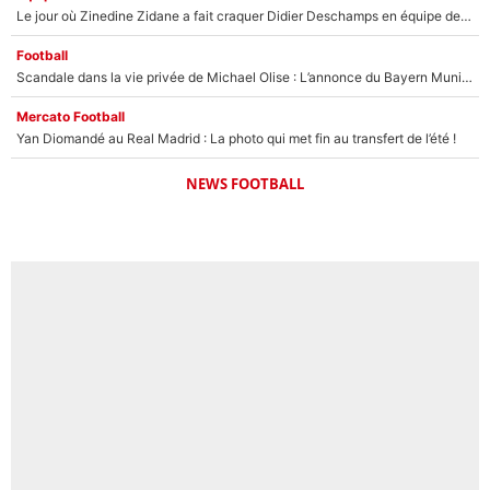
Le jour où Zinedine Zidane a fait craquer Didier Deschamps en équipe de France : «Je m’en suis voulu», l’ancien sélectionneur a regretté son geste !
Football
Scandale dans la vie privée de Michael Olise : L’annonce du Bayern Munich sur son enfant caché
Mercato Football
Yan Diomandé au Real Madrid : La photo qui met fin au transfert de l’été !
NEWS FOOTBALL