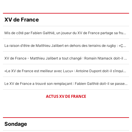
XV de France
Mis de côté par Fabien Galthié, un joueur du XV de France partage sa frustration : «ils ne me l’ont pas dit tout de suite»
La raison d'être de Matthieu Jalibert en dehors des terrains de rugby : «Ça m'atteint autant que si tu touches à un membre de ma famille»
XV de France - Matthieu Jalibert a tout changé : Romain Ntamack doit-il s’inquiéter pour sa place à un an de la Coupe du monde ?
«Le XV de France est meilleur avec Lucu» : Antoine Dupont doit-il s’inquiéter pour sa place ?
Le XV de France a trouvé son remplaçant : Fabien Galthié doit-il se passer d'Antoine Dupont ?
ACTUS XV DE FRANCE
Sondage