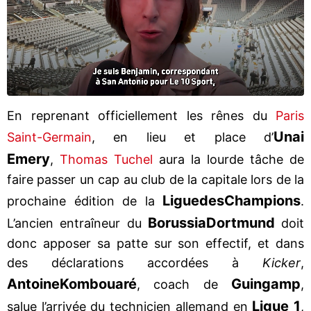
En reprenant officiellement les rênes du
Paris
Unai
Saint-Germain
, en lieu et place d’
Emery
,
Thomas Tuchel
aura la lourde tâche de
faire passer un cap au club de la capitale lors de la
Ligue
des
Champions
prochaine édition de la
.
Borussia
Dortmund
L’ancien entraîneur du
doit
donc apposer sa patte sur son effectif, et dans
des déclarations accordées à
Kicker
,
Antoine
Kombouaré
Guingamp
, coach de
,
Ligue 1
salue l’arrivée du technicien allemand en
,