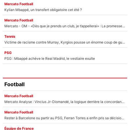
Mercato Football
Kylian Mbappé, un transfert obligatoire cet été ?
Mercato Football
Mercato - OM - «Dès que je prends un club, je t’appellerai» : La promesse de Marcelino au moment de claquer la porte
Tennis
Victime de racisme contre Murray, Kyrgios pousse un énorme coup de gueule !
PSG
PSG : Mbappé achève le Real Madrid, le vestiaire exulte
Football
Mercato Football
Mercato Analyse : Vincius Jr-Diomandé, la logique derrière la concordance des temps
Mercato Football
Rester à Barcelone ou partir au PSG, Ferran Torres a enfin pris sa décision : La course contre la montre est lancée !
Équipe de France