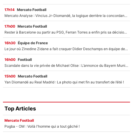
17h14
Mercato Football
Mercato Analyse : Vincius Jr-Diomandé, la logique derrière la concordance des temps
17h00
Mercato Football
Rester à Barcelone ou partir au PSG, Ferran Torres a enfin pris sa décision : La course contre la montre est lancée !
16h30
Équipe de France
Le jour où Zinedine Zidane a fait craquer Didier Deschamps en équipe de France : «Je m’en suis voulu», l’ancien sélectionneur a regretté son geste !
16h00
Football
Scandale dans la vie privée de Michael Olise : L’annonce du Bayern Munich sur son enfant caché
15h00
Mercato Football
Yan Diomandé au Real Madrid : La photo qui met fin au transfert de l’été !
Top Articles
Mercato Football
Pogba - OM : Voilà l'homme qui a tout gâché !