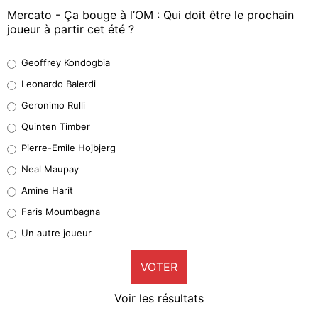
Mercato - Ça bouge à l’OM : Qui doit être le prochain
joueur à partir cet été ?
Geoffrey Kondogbia
Geoffrey Kondogbia
38%
Leonardo Balerdi
Leonardo Balerdi
Geronimo Rulli
32%
Quinten Timber
Geronimo Rulli
Pierre-Emile Hojbjerg
5%
Neal Maupay
Quinten Timber
Amine Harit
1%
Faris Moumbagna
Pierre-Emile Hojbjerg
Un autre joueur
9%
VOTER
Neal Maupay
4%
Voir les résultats
Amine Harit