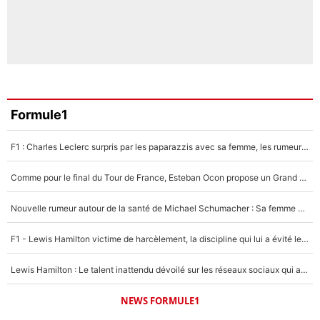
Formule1
F1 : Charles Leclerc surpris par les paparazzis avec sa femme, les rumeurs étaient vraies !
Comme pour le final du Tour de France, Esteban Ocon propose un Grand Prix de Formule 1 à Paris : «Autour de l’Arc de Triomphe, ce serait génial» !
Nouvelle rumeur autour de la santé de Michael Schumacher : Sa femme Corinna sort du silence
F1 - Lewis Hamilton victime de harcèlement, la discipline qui lui a évité le pire : «J'aurais probablement mal tourné»
Lewis Hamilton : Le talent inattendu dévoilé sur les réseaux sociaux qui a impressionné Kim Kardashian pendant leurs vacances en amoureux !
NEWS FORMULE1