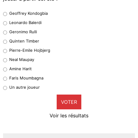
Geoffrey Kondogbia
Geoffrey Kondogbia
38%
Leonardo Balerdi
Leonardo Balerdi
Geronimo Rulli
32%
Quinten Timber
Geronimo Rulli
Pierre-Emile Hojbjerg
5%
Neal Maupay
Quinten Timber
Amine Harit
1%
Faris Moumbagna
Pierre-Emile Hojbjerg
Un autre joueur
9%
VOTER
Neal Maupay
4%
Voir les résultats
Amine Harit
3%