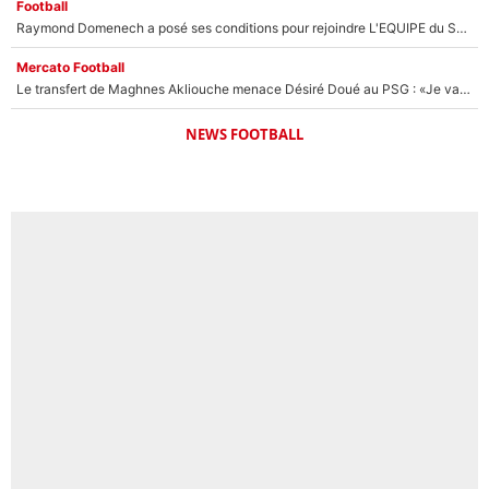
Football
Raymond Domenech a posé ses conditions pour rejoindre L'EQUIPE du Soir : Il refuse de faire l'émission avec un autre chroniqueur !
Mercato Football
Le transfert de Maghnes Akliouche menace Désiré Doué au PSG : «Je valide à 200%»
NEWS FOOTBALL