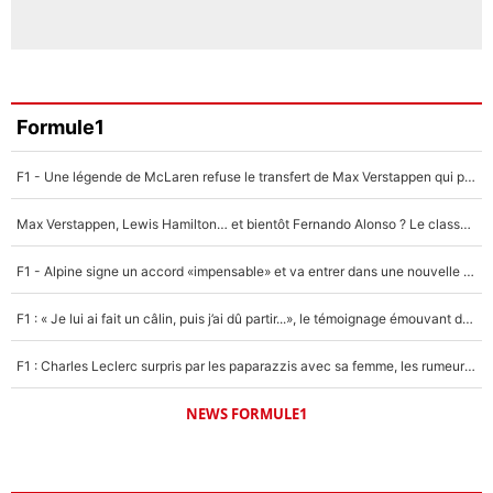
Formule1
F1 - Une légende de McLaren refuse le transfert de Max Verstappen qui pourrait «faire des vagues» et plomber l'ambiance dans l'équipe
Max Verstappen, Lewis Hamilton… et bientôt Fernando Alonso ? Le classement des pilotes les mieux payés en Formule 1 risque de changer !
F1 - Alpine signe un accord «impensable» et va entrer dans une nouvelle dimension : Grande nouvelle pour Pierre Gasly !
F1 : « Je lui ai fait un câlin, puis j’ai dû partir...», le témoignage émouvant de Max Verstappen sur sa fille
F1 : Charles Leclerc surpris par les paparazzis avec sa femme, les rumeurs étaient vraies !
NEWS FORMULE1