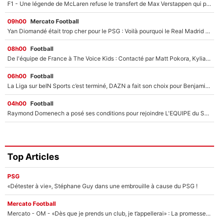
F1 - Une légende de McLaren refuse le transfert de Max Verstappen qui pourrait «faire des vagues» et plomber l'ambiance dans l'équipe
09h00
Mercato Football
Yan Diomandé était trop cher pour le PSG : Voilà pourquoi le Real Madrid a accepté de payer la somme record de 140M€ pour boucler son transfert !
08h00
Football
De l'équipe de France à The Voice Kids : Contacté par Matt Pokora, Kylian Mbappé a accepté de jouer un rôle inédit sur TF1 !
06h00
Football
La Liga sur beIN Sports c’est terminé, DAZN a fait son choix pour Benjamin Da Silva et Omar Da Fonseca !
04h00
Football
Raymond Domenech a posé ses conditions pour rejoindre L'EQUIPE du Soir : Il refuse de faire l'émission avec un autre chroniqueur !
Top Articles
PSG
«Détester à vie», Stéphane Guy dans une embrouille à cause du PSG !
Mercato Football
Mercato - OM - «Dès que je prends un club, je t’appellerai» : La promesse de Marcelino au moment de claquer la porte