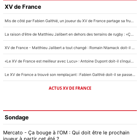
XV de France
Mis de côté par Fabien Galthié, un joueur du XV de France partage sa frustration : «ils ne me l’ont pas dit tout de suite»
La raison d'être de Matthieu Jalibert en dehors des terrains de rugby : «Ça m'atteint autant que si tu touches à un membre de ma famille»
XV de France - Matthieu Jalibert a tout changé : Romain Ntamack doit-il s’inquiéter pour sa place à un an de la Coupe du monde ?
«Le XV de France est meilleur avec Lucu» : Antoine Dupont doit-il s’inquiéter pour sa place ?
Le XV de France a trouvé son remplaçant : Fabien Galthié doit-il se passer d'Antoine Dupont ?
ACTUS XV DE FRANCE
Sondage
Mercato - Ça bouge à l’OM : Qui doit être le prochain
joueur à partir cet été ?