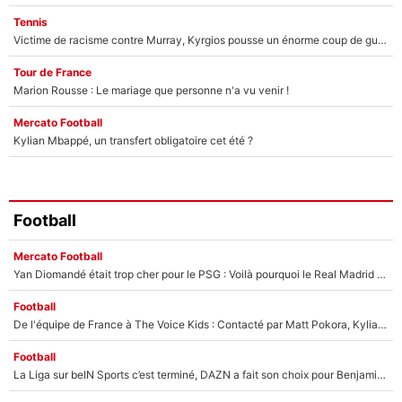
Tennis
Victime de racisme contre Murray, Kyrgios pousse un énorme coup de gueule !
Tour de France
Marion Rousse : Le mariage que personne n'a vu venir !
Mercato Football
Kylian Mbappé, un transfert obligatoire cet été ?
Football
Mercato Football
Yan Diomandé était trop cher pour le PSG : Voilà pourquoi le Real Madrid a accepté de payer la somme record de 140M€ pour boucler son transfert !
Football
De l'équipe de France à The Voice Kids : Contacté par Matt Pokora, Kylian Mbappé a accepté de jouer un rôle inédit sur TF1 !
Football
La Liga sur beIN Sports c’est terminé, DAZN a fait son choix pour Benjamin Da Silva et Omar Da Fonseca !