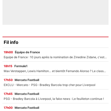
Fil info
19h00
Équipe de France
Equipe de France : 10 jours après la nomination de Zinedine Zidane, c'est au tour de son fils de prendre un nouveau départ !
18h15
Formule1
Max Verstappen, Lewis Hamilton… et bientôt Fernando Alonso ? Le classement des pilotes les mieux payés en Formule 1 risque de changer !
17h50
Mercato Football
EXCLU - Mercato - PSG : Bradley Barcola trop cher pour Liverpool
17h45
Mercato Football
PSG - Bradley Barcola à Liverpool, la fake news : Le feuilleton continue !
17h00
Mercato Football