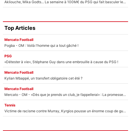
Akliouche, Mika Godts... La semaine à 100M€ du PSG qui fait basculer le mercato du PSG !
Top Articles
Mercato Football
Pogba - OM : Voilà l'homme qui a tout gâché !
PSG
«Détester à vie», Stéphane Guy dans une embrouille à cause du PSG !
Mercato Football
Kylian Mbappé, un transfert obligatoire cet été ?
Mercato Football
Mercato - OM - «Dès que je prends un club, je t’appellerai» : La promesse de Marcelino au moment de claquer la porte
Tennis
Victime de racisme contre Murray, Kyrgios pousse un énorme coup de gueule !