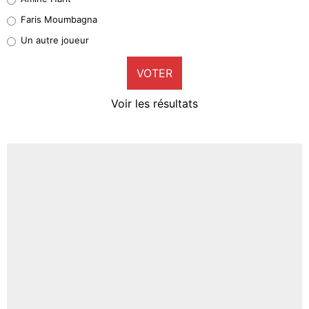
1%
Faris Moumbagna
Pierre-Emile Hojbjerg
Un autre joueur
9%
VOTER
Neal Maupay
4%
Voir les résultats
Amine Harit
3%
Faris Moumbagna
4%
Un autre joueur
5%
1611 personnes ont participé aux votes.