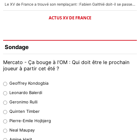
Le XV de France a trouvé son remplaçant : Fabien Galthié doit-il se passer d'Antoine Dupont ?
ACTUS XV DE FRANCE
Sondage
Mercato - Ça bouge à l’OM : Qui doit être le prochain
joueur à partir cet été ?
Geoffrey Kondogbia
Geoffrey Kondogbia
38%
Leonardo Balerdi
Leonardo Balerdi
Geronimo Rulli
32%
Quinten Timber
Geronimo Rulli
Pierre-Emile Hojbjerg
5%
Neal Maupay
Quinten Timber
Amine Harit