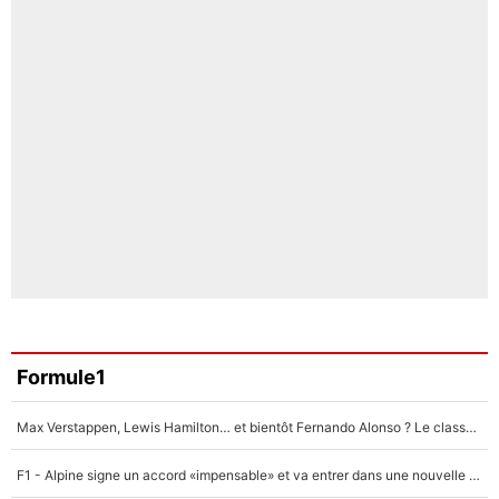
Formule1
Max Verstappen, Lewis Hamilton… et bientôt Fernando Alonso ? Le classement des pilotes les mieux payés en Formule 1 risque de changer !
F1 - Alpine signe un accord «impensable» et va entrer dans une nouvelle dimension : Grande nouvelle pour Pierre Gasly !