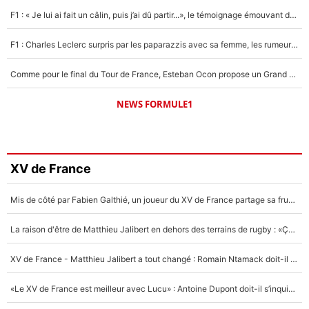
F1 : « Je lui ai fait un câlin, puis j’ai dû partir...», le témoignage émouvant de Max Verstappen sur sa fille
F1 : Charles Leclerc surpris par les paparazzis avec sa femme, les rumeurs étaient vraies !
Comme pour le final du Tour de France, Esteban Ocon propose un Grand Prix de Formule 1 à Paris : «Autour de l’Arc de Triomphe, ce serait génial» !
NEWS FORMULE1
XV de France
Mis de côté par Fabien Galthié, un joueur du XV de France partage sa frustration : «ils ne me l’ont pas dit tout de suite»
La raison d'être de Matthieu Jalibert en dehors des terrains de rugby : «Ça m'atteint autant que si tu touches à un membre de ma famille»
XV de France - Matthieu Jalibert a tout changé : Romain Ntamack doit-il s’inquiéter pour sa place à un an de la Coupe du monde ?
«Le XV de France est meilleur avec Lucu» : Antoine Dupont doit-il s’inquiéter pour sa place ?