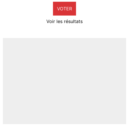
VOTER
Neal Maupay
4%
Voir les résultats
Amine Harit
3%
Faris Moumbagna
5%
Un autre joueur
5%
1537 personnes ont participé aux votes.