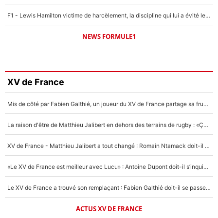
F1 - Lewis Hamilton victime de harcèlement, la discipline qui lui a évité le pire : «J'aurais probablement mal tourné»
NEWS FORMULE1
XV de France
Mis de côté par Fabien Galthié, un joueur du XV de France partage sa frustration : «ils ne me l’ont pas dit tout de suite»
La raison d'être de Matthieu Jalibert en dehors des terrains de rugby : «Ça m'atteint autant que si tu touches à un membre de ma famille»
XV de France - Matthieu Jalibert a tout changé : Romain Ntamack doit-il s’inquiéter pour sa place à un an de la Coupe du monde ?
«Le XV de France est meilleur avec Lucu» : Antoine Dupont doit-il s’inquiéter pour sa place ?
Le XV de France a trouvé son remplaçant : Fabien Galthié doit-il se passer d'Antoine Dupont ?
ACTUS XV DE FRANCE