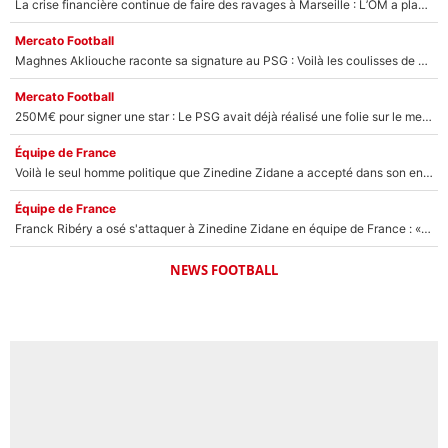
La crise financière continue de faire des ravages à Marseille : L’OM a placé 12 joueurs sur le marché des transferts… et ça pourrait lui rapporter près de 100M€ !
Mercato Football
Maghnes Akliouche raconte sa signature au PSG : Voilà les coulisses de son transfert de rêve à 50M€
Mercato Football
250M€ pour signer une star : Le PSG avait déjà réalisé une folie sur le mercato bien avant Neymar !
Équipe de France
Voilà le seul homme politique que Zinedine Zidane a accepté dans son entourage : «Je garde un très bon souvenir de lui»
Équipe de France
Franck Ribéry a osé s'attaquer à Zinedine Zidane en équipe de France : «Je n'aurais jamais fait ça»
NEWS FOOTBALL