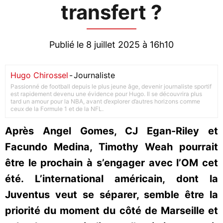
transfert ?
Publié le 8 juillet 2025 à 16h10
Hugo Chirossel
-
Journaliste
Passionné de football depuis le plus jeune âge, devenir journaliste sportif
est rapidement devenu une évidence pour Hugo. Il se découvrira plus
tard un amour pour la NBA, avant d’explorer d’autres horizons comme
ceux de la Formule 1 et de la NFL.
Après Angel Gomes, CJ Egan-Riley et
Facundo Medina, Timothy Weah pourrait
être le prochain à s’engager avec l’OM cet
été. L’international américain, dont la
Juventus veut se séparer, semble être la
priorité du moment du côté de Marseille et