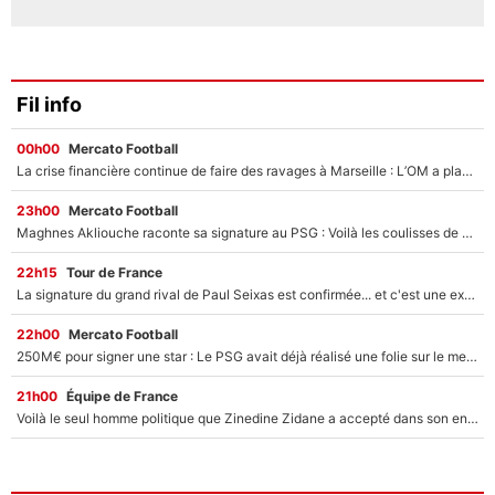
Fil info
00h00
Mercato Football
La crise financière continue de faire des ravages à Marseille : L’OM a placé 12 joueurs sur le marché des transferts… et ça pourrait lui rapporter près de 100M€ !
23h00
Mercato Football
Maghnes Akliouche raconte sa signature au PSG : Voilà les coulisses de son transfert de rêve à 50M€
22h15
Tour de France
La signature du grand rival de Paul Seixas est confirmée... et c'est une excellente nouvelle pour l'équipe Decathlon-CMA CGM !
22h00
Mercato Football
250M€ pour signer une star : Le PSG avait déjà réalisé une folie sur le mercato bien avant Neymar !
21h00
Équipe de France
Voilà le seul homme politique que Zinedine Zidane a accepté dans son entourage : «Je garde un très bon souvenir de lui»