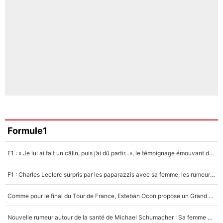
Formule1
F1 : « Je lui ai fait un câlin, puis j’ai dû partir...», le témoignage émouvant de Max Verstappen sur sa fille
F1 : Charles Leclerc surpris par les paparazzis avec sa femme, les rumeurs étaient vraies !
Comme pour le final du Tour de France, Esteban Ocon propose un Grand Prix de Formule 1 à Paris : «Autour de l’Arc de Triomphe, ce serait génial» !
Nouvelle rumeur autour de la santé de Michael Schumacher : Sa femme Corinna sort du silence