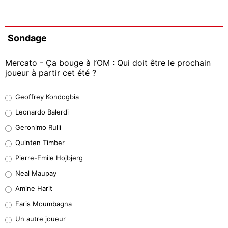
Sondage
Mercato - Ça bouge à l’OM : Qui doit être le prochain
joueur à partir cet été ?
Geoffrey Kondogbia
Geoffrey Kondogbia
38%
Leonardo Balerdi
Leonardo Balerdi
Geronimo Rulli
32%
Quinten Timber
Geronimo Rulli
Pierre-Emile Hojbjerg
5%
Neal Maupay
Quinten Timber
Amine Harit
1%
Faris Moumbagna
Pierre-Emile Hojbjerg
Un autre joueur
9%