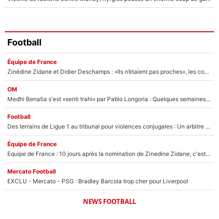
Football
Équipe de France
Zinédine Zidane et Didier Deschamps : «Ils n’étaient pas proches», les confidences d’un membre de l’équipe de France 1998 sur leur relation spéciale
OM
Medhi Benatia s'est «senti trahi» par Pablo Longoria : Quelques semaines après son départ, l'ancien directeur de football de l'OM règle ses comptes
Football
Des terrains de Ligue 1 au tribunal pour violences conjugales : Un arbitre français encourt une peine de 18 mois de prison !
Équipe de France
Equipe de France : 10 jours après la nomination de Zinedine Zidane, c'est au tour de son fils de prendre un nouveau départ !
Mercato Football
EXCLU - Mercato - PSG : Bradley Barcola trop cher pour Liverpool
NEWS FOOTBALL