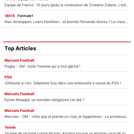
Equipe de France : 10 jours après la nomination de Zinedine Zidane, c'est au tour de son fils de prendre un nouveau départ !
18h15
Formule1
Max Verstappen, Lewis Hamilton… et bientôt Fernando Alonso ? Le classement des pilotes les mieux payés en Formule 1 risque de changer !
Top Articles
Mercato Football
Pogba - OM : Voilà l'homme qui a tout gâché !
PSG
«Détester à vie», Stéphane Guy dans une embrouille à cause du PSG !
Mercato Football
Kylian Mbappé, un transfert obligatoire cet été ?
Mercato Football
Mercato - OM - «Dès que je prends un club, je t’appellerai» : La promesse de Marcelino au moment de claquer la porte
Tennis
Victime de racisme contre Murray, Kyrgios pousse un énorme coup de gueule !