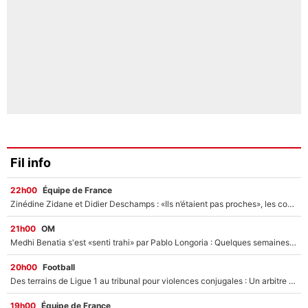
Fil info
22h00
Équipe de France
Zinédine Zidane et Didier Deschamps : «Ils n’étaient pas proches», les confidences d’un membre de l’équipe de France 1998 sur leur relation spéciale
21h00
OM
Medhi Benatia s'est «senti trahi» par Pablo Longoria : Quelques semaines après son départ, l'ancien directeur de football de l'OM règle ses comptes
20h00
Football
Des terrains de Ligue 1 au tribunal pour violences conjugales : Un arbitre français encourt une peine de 18 mois de prison !
19h00
Équipe de France