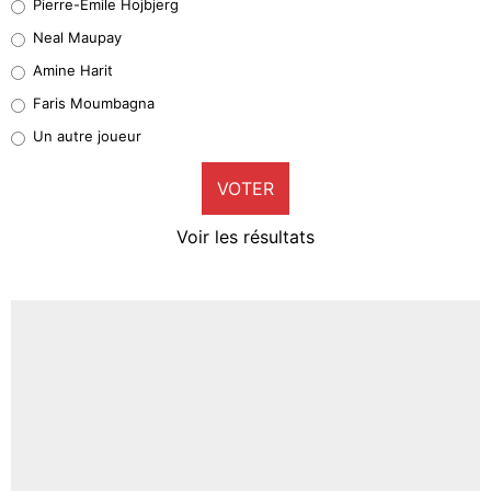
Pierre-Emile Hojbjerg
5%
Neal Maupay
Quinten Timber
Amine Harit
1%
Faris Moumbagna
Pierre-Emile Hojbjerg
Un autre joueur
9%
VOTER
Neal Maupay
4%
Voir les résultats
Amine Harit
3%
Faris Moumbagna
4%
Un autre joueur
5%
1615 personnes ont participé aux votes.