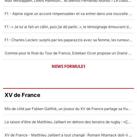
Max Verstappen, Lewis Hamilton… et bientôt Fernando Alonso ? Le classement des pilotes les mieux payés en Formule 1 risque de changer !
F1 - Alpine signe un accord «impensable» et va entrer dans une nouvelle dimension : Grande nouvelle pour Pierre Gasly !
F1 : « Je lui ai fait un câlin, puis j’ai dû partir...», le témoignage émouvant de Max Verstappen sur sa fille
F1 : Charles Leclerc surpris par les paparazzis avec sa femme, les rumeurs étaient vraies !
Comme pour le final du Tour de France, Esteban Ocon propose un Grand Prix de Formule 1 à Paris : «Autour de l’Arc de Triomphe, ce serait génial» !
NEWS FORMULE1
XV de France
Mis de côté par Fabien Galthié, un joueur du XV de France partage sa frustration : «ils ne me l’ont pas dit tout de suite»
La raison d'être de Matthieu Jalibert en dehors des terrains de rugby : «Ça m'atteint autant que si tu touches à un membre de ma famille»
XV de France - Matthieu Jalibert a tout changé : Romain Ntamack doit-il s’inquiéter pour sa place à un an de la Coupe du monde ?