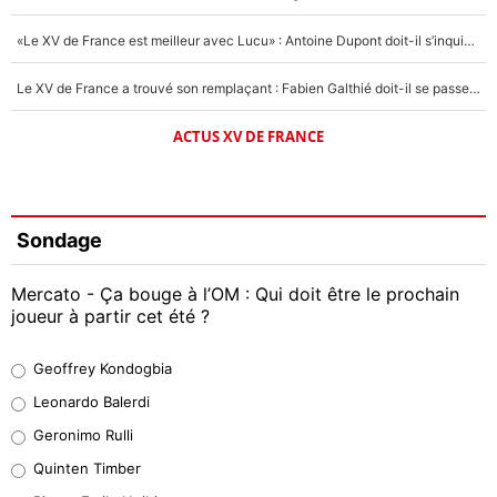
«Le XV de France est meilleur avec Lucu» : Antoine Dupont doit-il s’inquiéter pour sa place ?
Le XV de France a trouvé son remplaçant : Fabien Galthié doit-il se passer d'Antoine Dupont ?
ACTUS XV DE FRANCE
Sondage
Mercato - Ça bouge à l’OM : Qui doit être le prochain
joueur à partir cet été ?
Geoffrey Kondogbia
Geoffrey Kondogbia
38%
Leonardo Balerdi
Leonardo Balerdi
Geronimo Rulli
32%
Quinten Timber
Geronimo Rulli