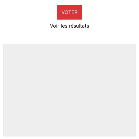
9%
VOTER
Neal Maupay
4%
Voir les résultats
Amine Harit
3%
Faris Moumbagna
5%
Un autre joueur
5%
1526 personnes ont participé aux votes.