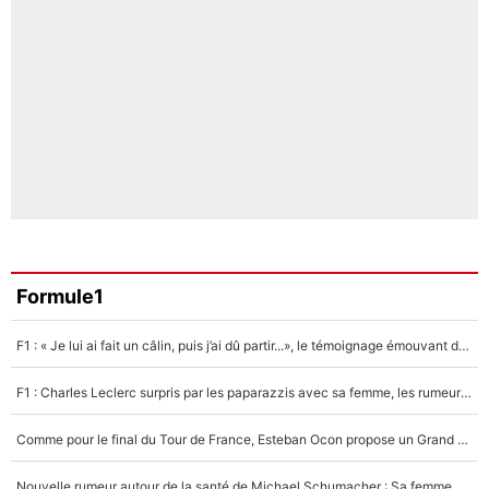
Formule1
F1 : « Je lui ai fait un câlin, puis j’ai dû partir...», le témoignage émouvant de Max Verstappen sur sa fille
F1 : Charles Leclerc surpris par les paparazzis avec sa femme, les rumeurs étaient vraies !
Comme pour le final du Tour de France, Esteban Ocon propose un Grand Prix de Formule 1 à Paris : «Autour de l’Arc de Triomphe, ce serait génial» !
Nouvelle rumeur autour de la santé de Michael Schumacher : Sa femme Corinna sort du silence