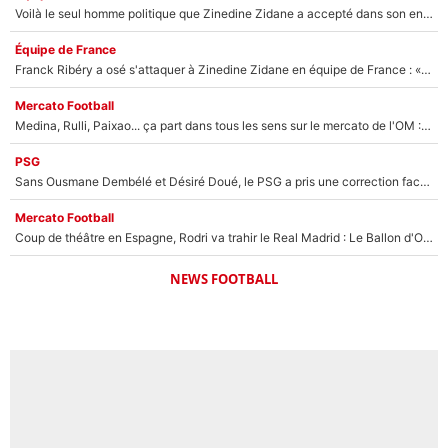
Voilà le seul homme politique que Zinedine Zidane a accepté dans son entourage : «Je garde un très bon souvenir de lui»
Équipe de France
Franck Ribéry a osé s'attaquer à Zinedine Zidane en équipe de France : «Je n'aurais jamais fait ça»
Mercato Football
Medina, Rulli, Paixao... ça part dans tous les sens sur le mercato de l'OM : Frank McCourt va enfin récupérer l'argent qu'il attend ?
PSG
Sans Ousmane Dembélé et Désiré Doué, le PSG a pris une correction face à Majorque : Luis Enrique attend avec impatience des renforts !
Mercato Football
Coup de théâtre en Espagne, Rodri va trahir le Real Madrid : Le Ballon d'Or a choisi de signer au FC Barcelone !
NEWS FOOTBALL