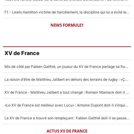
F1 - Lewis Hamilton victime de harcèlement, la discipline qui lui a évité le pire : «J'aurais probablement mal tourné»
NEWS FORMULE1
XV de France
Mis de côté par Fabien Galthié, un joueur du XV de France partage sa frustration : «ils ne me l’ont pas dit tout de suite»
La raison d'être de Matthieu Jalibert en dehors des terrains de rugby : «Ça m'atteint autant que si tu touches à un membre de ma famille»
XV de France - Matthieu Jalibert a tout changé : Romain Ntamack doit-il s’inquiéter pour sa place à un an de la Coupe du monde ?
«Le XV de France est meilleur avec Lucu» : Antoine Dupont doit-il s’inquiéter pour sa place ?
Le XV de France a trouvé son remplaçant : Fabien Galthié doit-il se passer d'Antoine Dupont ?
ACTUS XV DE FRANCE