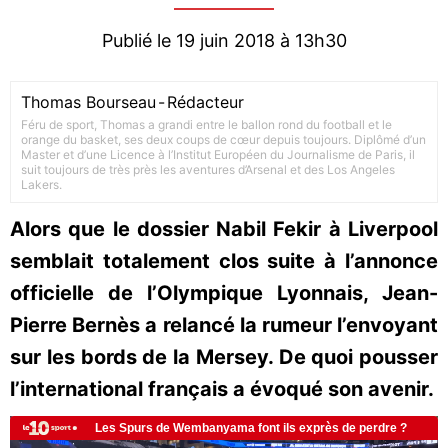
Publié le 19 juin 2018 à 13h30
Thomas Bourseau
-
Rédacteur
Féru de sport, Thomas a grandi entre le ballon rond du football et le
orange du basket, ses deux coups de cœur depuis toujours. Diplômé d’un
Master et d’une Licence à l’Institut Européen du Journalisme de Paris, il
suit toujours de très près les aventures d’Arsenal et des Los Angeles
Lakers.
Alors que le dossier Nabil Fekir à Liverpool
semblait totalement clos suite à l’annonce
officielle de l’Olympique Lyonnais, Jean-
Pierre Bernès a relancé la rumeur l’envoyant
sur les bords de la Mersey. De quoi pousser
l’international français a évoqué son avenir.