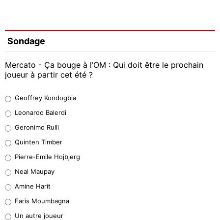
Sondage
Mercato - Ça bouge à l’OM : Qui doit être le prochain
joueur à partir cet été ?
Geoffrey Kondogbia
Geoffrey Kondogbia
38%
Leonardo Balerdi
Leonardo Balerdi
Geronimo Rulli
32%
Quinten Timber
Geronimo Rulli
Pierre-Emile Hojbjerg
5%
Neal Maupay
Quinten Timber
Amine Harit
1%
Faris Moumbagna
Pierre-Emile Hojbjerg
Un autre joueur