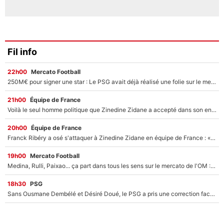
Fil info
22h00
Mercato Football
250M€ pour signer une star : Le PSG avait déjà réalisé une folie sur le mercato bien avant Neymar !
21h00
Équipe de France
Voilà le seul homme politique que Zinedine Zidane a accepté dans son entourage : «Je garde un très bon souvenir de lui»
20h00
Équipe de France
Franck Ribéry a osé s'attaquer à Zinedine Zidane en équipe de France : «Je n'aurais jamais fait ça»
19h00
Mercato Football
Medina, Rulli, Paixao... ça part dans tous les sens sur le mercato de l'OM : Frank McCourt va enfin récupérer l'argent qu'il attend ?
18h30
PSG
Sans Ousmane Dembélé et Désiré Doué, le PSG a pris une correction face à Majorque : Luis Enrique attend avec impatience des renforts !