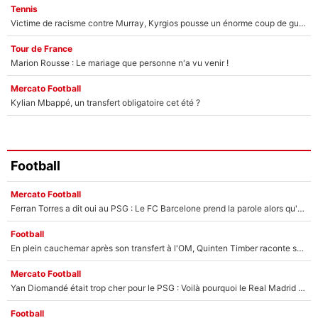
Tennis
Victime de racisme contre Murray, Kyrgios pousse un énorme coup de gueule !
Tour de France
Marion Rousse : Le mariage que personne n'a vu venir !
Mercato Football
Kylian Mbappé, un transfert obligatoire cet été ?
Football
Mercato Football
Ferran Torres a dit oui au PSG : Le FC Barcelone prend la parole alors qu'un transfert de l'attaquant espagnol prend forme
Football
En plein cauchemar après son transfert à l'OM, Quinten Timber raconte ses doutes après sa signature à Marseille
Mercato Football
Yan Diomandé était trop cher pour le PSG : Voilà pourquoi le Real Madrid a accepté de payer la somme record de 140M€ pour boucler son transfert !
Football