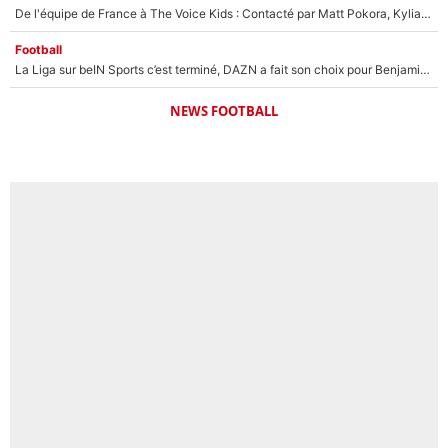
De l'équipe de France à The Voice Kids : Contacté par Matt Pokora, Kylian Mbappé a accepté de jouer un rôle inédit sur TF1 !
Football
La Liga sur beIN Sports c’est terminé, DAZN a fait son choix pour Benjamin Da Silva et Omar Da Fonseca !
NEWS FOOTBALL