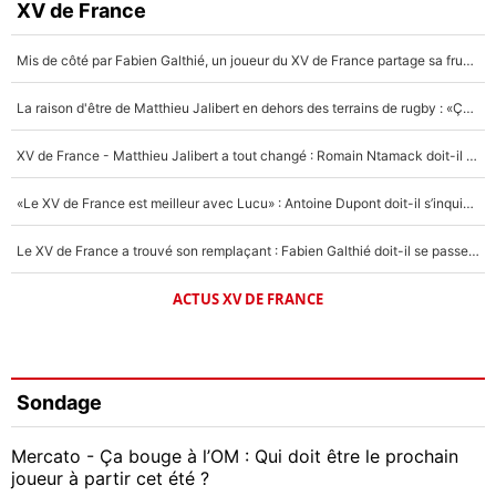
XV de France
Mis de côté par Fabien Galthié, un joueur du XV de France partage sa frustration : «ils ne me l’ont pas dit tout de suite»
La raison d'être de Matthieu Jalibert en dehors des terrains de rugby : «Ça m'atteint autant que si tu touches à un membre de ma famille»
XV de France - Matthieu Jalibert a tout changé : Romain Ntamack doit-il s’inquiéter pour sa place à un an de la Coupe du monde ?
«Le XV de France est meilleur avec Lucu» : Antoine Dupont doit-il s’inquiéter pour sa place ?
Le XV de France a trouvé son remplaçant : Fabien Galthié doit-il se passer d'Antoine Dupont ?
ACTUS XV DE FRANCE
Sondage
Mercato - Ça bouge à l’OM : Qui doit être le prochain
joueur à partir cet été ?