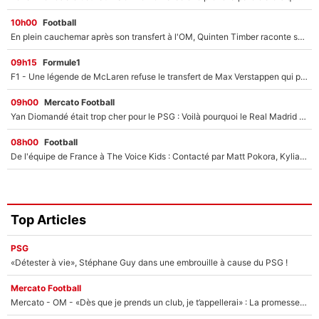
10h00
Football
En plein cauchemar après son transfert à l'OM, Quinten Timber raconte ses doutes après sa signature à Marseille
09h15
Formule1
F1 - Une légende de McLaren refuse le transfert de Max Verstappen qui pourrait «faire des vagues» et plomber l'ambiance dans l'équipe
09h00
Mercato Football
Yan Diomandé était trop cher pour le PSG : Voilà pourquoi le Real Madrid a accepté de payer la somme record de 140M€ pour boucler son transfert !
08h00
Football
De l'équipe de France à The Voice Kids : Contacté par Matt Pokora, Kylian Mbappé a accepté de jouer un rôle inédit sur TF1 !
Top Articles
PSG
«Détester à vie», Stéphane Guy dans une embrouille à cause du PSG !
Mercato Football
Mercato - OM - «Dès que je prends un club, je t’appellerai» : La promesse de Marcelino au moment de claquer la porte