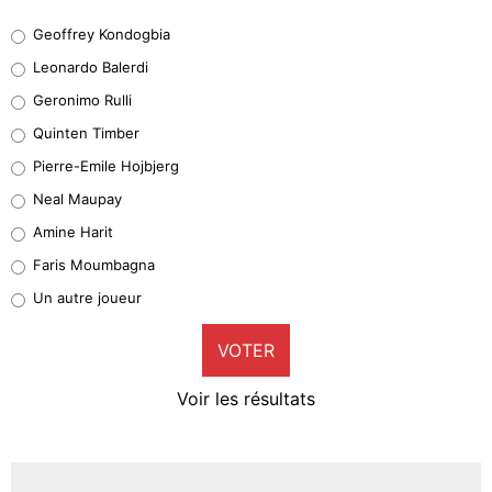
Geoffrey Kondogbia
Geoffrey Kondogbia
38%
Leonardo Balerdi
Leonardo Balerdi
Geronimo Rulli
32%
Quinten Timber
Geronimo Rulli
Pierre-Emile Hojbjerg
5%
Neal Maupay
Quinten Timber
Amine Harit
1%
Faris Moumbagna
Pierre-Emile Hojbjerg
Un autre joueur
9%
VOTER
Neal Maupay
4%
Voir les résultats
Amine Harit
3%
Faris Moumbagna