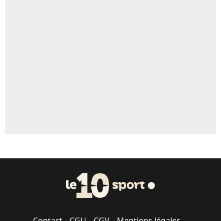
4%
Un autre joueur
5%
1672 personnes ont participé aux votes.
Contact
CGU
CGV
Mentions légales