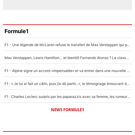
Formule1
F1 - Une légende de McLaren refuse le transfert de Max Verstappen qui pourrait «faire des vagues» et plomber l'ambiance dans l'équipe
Max Verstappen, Lewis Hamilton… et bientôt Fernando Alonso ? Le classement des pilotes les mieux payés en Formule 1 risque de changer !
F1 - Alpine signe un accord «impensable» et va entrer dans une nouvelle dimension : Grande nouvelle pour Pierre Gasly !
F1 : « Je lui ai fait un câlin, puis j’ai dû partir...», le témoignage émouvant de Max Verstappen sur sa fille
F1 : Charles Leclerc surpris par les paparazzis avec sa femme, les rumeurs étaient vraies !
NEWS FORMULE1