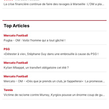
La crise financière continue de faire des ravages à Marseille : L’OM a placé 12 joueurs sur le marché des transferts… et ça pourrait lui rapporter près de 100M€ !
Top Articles
Mercato Football
Pogba - OM : Voilà l'homme qui a tout gâché !
PSG
«Détester à vie», Stéphane Guy dans une embrouille à cause du PSG !
Mercato Football
Kylian Mbappé, un transfert obligatoire cet été ?
Mercato Football
Mercato - OM - «Dès que je prends un club, je t’appellerai» : La promesse de Marcelino au moment de claquer la porte
Tennis
Victime de racisme contre Murray, Kyrgios pousse un énorme coup de gueule !