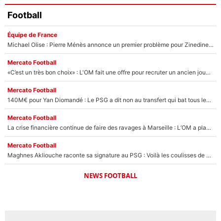
Football
Équipe de France
Michael Olise : Pierre Ménès annonce un premier problème pour Zinedine Zidane en équipe de France
Mercato Football
«C’est un très bon choix» : L'OM fait une offre pour recruter un ancien joueur du PSG... et c'est validé dans l'After Foot !
Mercato Football
140M€ pour Yan Diomandé : Le PSG a dit non au transfert qui bat tous les records sur le mercato
Mercato Football
La crise financière continue de faire des ravages à Marseille : L’OM a placé 12 joueurs sur le marché des transferts… et ça pourrait lui rapporter près de 100M€ !
Mercato Football
Maghnes Akliouche raconte sa signature au PSG : Voilà les coulisses de son transfert de rêve à 50M€
NEWS FOOTBALL