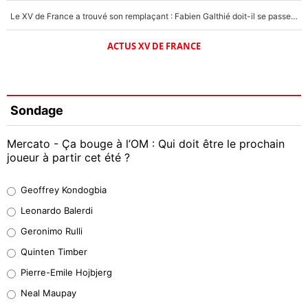
Le XV de France a trouvé son remplaçant : Fabien Galthié doit-il se passer d'Antoine Dupont ?
ACTUS XV DE FRANCE
Sondage
Mercato - Ça bouge à l’OM : Qui doit être le prochain
joueur à partir cet été ?
Geoffrey Kondogbia
Geoffrey Kondogbia
38%
Leonardo Balerdi
Leonardo Balerdi
Geronimo Rulli
32%
Quinten Timber
Geronimo Rulli
Pierre-Emile Hojbjerg
5%
Neal Maupay
Quinten Timber