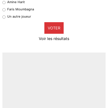
Amine Harit
1%
Faris Moumbagna
Pierre-Emile Hojbjerg
Un autre joueur
9%
VOTER
Neal Maupay
4%
Voir les résultats
Amine Harit
3%
Faris Moumbagna
5%
Un autre joueur
5%
1543 personnes ont participé aux votes.