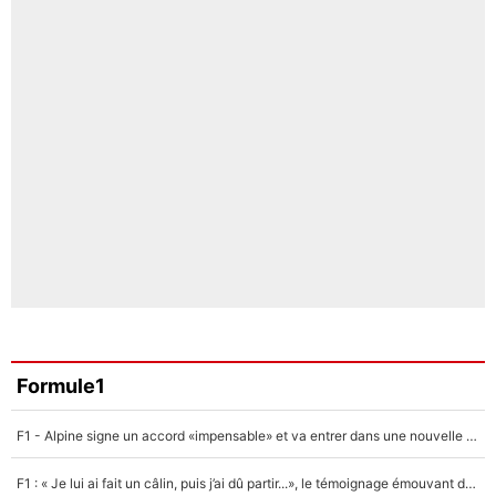
Formule1
F1 - Alpine signe un accord «impensable» et va entrer dans une nouvelle dimension : Grande nouvelle pour Pierre Gasly !
F1 : « Je lui ai fait un câlin, puis j’ai dû partir...», le témoignage émouvant de Max Verstappen sur sa fille