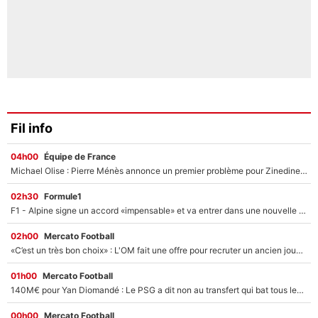
Fil info
04h00
Équipe de France
Michael Olise : Pierre Ménès annonce un premier problème pour Zinedine Zidane en équipe de France
02h30
Formule1
F1 - Alpine signe un accord «impensable» et va entrer dans une nouvelle dimension : Grande nouvelle pour Pierre Gasly !
02h00
Mercato Football
«C’est un très bon choix» : L'OM fait une offre pour recruter un ancien joueur du PSG... et c'est validé dans l'After Foot !
01h00
Mercato Football
140M€ pour Yan Diomandé : Le PSG a dit non au transfert qui bat tous les records sur le mercato
00h00
Mercato Football