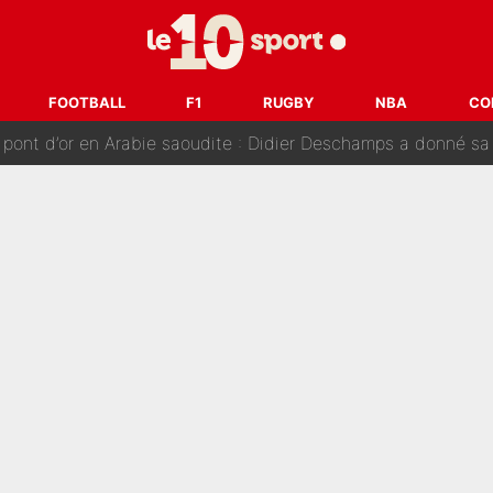
nt de la concurrence ? L’IA annonce les 5 joueurs qui vont dominer 
prête» : Fabrizio Romano dévoile déjà la stratégie du PSG avec
FOOTBALL
F1
RUGBY
NBA
CO
 pont d’or en Arabie saoudite : Didier Deschamps a donné sa
hec, voilà ce que l’avenir réserve à Paul Seixas : «Tant qu’il y
: La «discussion un peu lunaire» qui l'a convaincu de quitter le PS