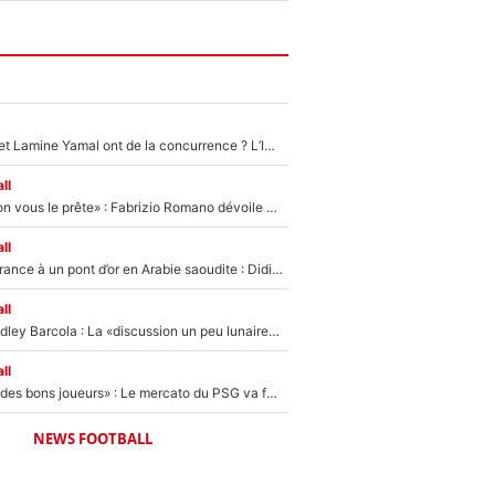
Kylian Mbappé et Lamine Yamal ont de la concurrence ? L’IA annonce les 5 joueurs qui vont dominer le football dans les années à venir !
ll
«On l’achète et on vous le prête» : Fabrizio Romano dévoile déjà la stratégie du PSG avec le transfert de Zion Suzuki !
ll
De l’équipe de France à un pont d’or en Arabie saoudite : Didier Deschamps a donné sa réponse !
ll
Transfert de Bradley Barcola : La «discussion un peu lunaire» qui l'a convaincu de quitter le PSG, son entourage est pointé du doigt
ll
«Ça peut attirer des bons joueurs» : Le mercato du PSG va faire des victimes dans l'effectif de Luis Enrique ?
NEWS FOOTBALL