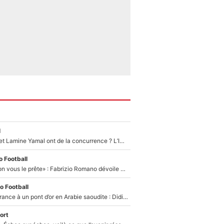
l
Kylian Mbappé et Lamine Yamal ont de la concurrence ? L’IA annonce les 5 joueurs qui vont dominer le football dans les années à venir !
 Football
«On l’achète et on vous le prête» : Fabrizio Romano dévoile déjà la stratégie du PSG avec le transfert de Zion Suzuki !
o Football
De l’équipe de France à un pont d’or en Arabie saoudite : Didier Deschamps a donné sa réponse !
ort