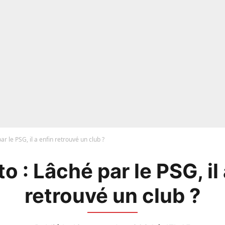
r le PSG, il a enfin retrouvé un club ?
o : Lâché par le PSG, il 
retrouvé un club ?