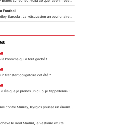
Tour de France - Échec sur échec, voilà ce que l’avenir réserve à Paul Seixas : «Tant qu’il y aura un Pogacar comme celui-là...»
o Football
Transfert de Bradley Barcola : La «discussion un peu lunaire» qui l'a convaincu de quitter le PSG, son entourage est pointé du doigt
es
ll
ilà l'homme qui a tout gâché !
ll
n transfert obligatoire cet été ?
ll
Mercato - OM - «Dès que je prends un club, je t’appellerai» : La promesse de Marcelino au moment de claquer la porte
Victime de racisme contre Murray, Kyrgios pousse un énorme coup de gueule !
hève le Real Madrid, le vestiaire exulte