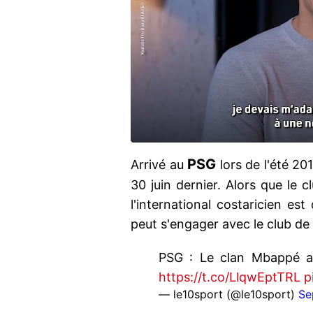
PSG
Arrivé au
lors de l'été 20
30 juin dernier. Alors que le c
l'international costaricien est
peut s'engager avec le club de
PSG : Le clan Mbappé a
https://t.co/LlqwEptTRL
p
— le10sport (@le10sport)
Se