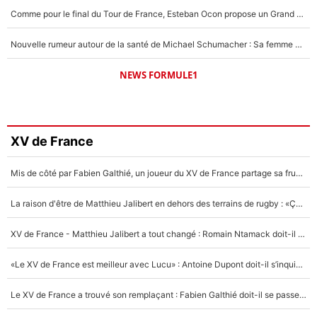
Comme pour le final du Tour de France, Esteban Ocon propose un Grand Prix de Formule 1 à Paris : «Autour de l’Arc de Triomphe, ce serait génial» !
Nouvelle rumeur autour de la santé de Michael Schumacher : Sa femme Corinna sort du silence
NEWS FORMULE1
XV de France
Mis de côté par Fabien Galthié, un joueur du XV de France partage sa frustration : «ils ne me l’ont pas dit tout de suite»
La raison d'être de Matthieu Jalibert en dehors des terrains de rugby : «Ça m'atteint autant que si tu touches à un membre de ma famille»
XV de France - Matthieu Jalibert a tout changé : Romain Ntamack doit-il s’inquiéter pour sa place à un an de la Coupe du monde ?
«Le XV de France est meilleur avec Lucu» : Antoine Dupont doit-il s’inquiéter pour sa place ?
Le XV de France a trouvé son remplaçant : Fabien Galthié doit-il se passer d'Antoine Dupont ?