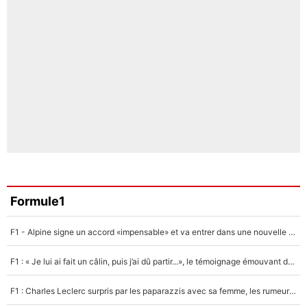
Formule1
F1 - Alpine signe un accord «impensable» et va entrer dans une nouvelle dimension : Grande nouvelle pour Pierre Gasly !
F1 : « Je lui ai fait un câlin, puis j’ai dû partir...», le témoignage émouvant de Max Verstappen sur sa fille
F1 : Charles Leclerc surpris par les paparazzis avec sa femme, les rumeurs étaient vraies !