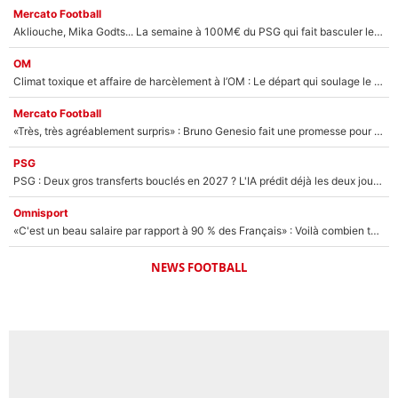
Mercato Football
Akliouche, Mika Godts... La semaine à 100M€ du PSG qui fait basculer le mercato du PSG !
OM
Climat toxique et affaire de harcèlement à l’OM : Le départ qui soulage le vestiaire de Bruno Genesio
Mercato Football
«Très, très agréablement surpris» : Bruno Genesio fait une promesse pour la suite du mercato de l’OM et rassure les supporters
PSG
PSG : Deux gros transferts bouclés en 2027 ? L'IA prédit déjà les deux joueurs qui pourraient rejoindre Luis Enrique !
Omnisport
«C'est un beau salaire par rapport à 90 % des Français» : Voilà combien touchait Nelson Monfort sur France Télévisions avant de rejoindre CNews
NEWS FOOTBALL