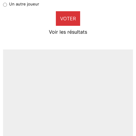
Pierre-Emile Hojbjerg
Un autre joueur
9%
VOTER
Neal Maupay
4%
Voir les résultats
Amine Harit
3%
Faris Moumbagna
4%
Un autre joueur
5%
1598 personnes ont participé aux votes.