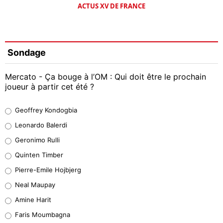
ACTUS XV DE FRANCE
Sondage
Mercato - Ça bouge à l’OM : Qui doit être le prochain
joueur à partir cet été ?
Geoffrey Kondogbia
Geoffrey Kondogbia
38%
Leonardo Balerdi
Leonardo Balerdi
Geronimo Rulli
32%
Quinten Timber
Geronimo Rulli
Pierre-Emile Hojbjerg
5%
Neal Maupay
Quinten Timber
Amine Harit
1%
Faris Moumbagna