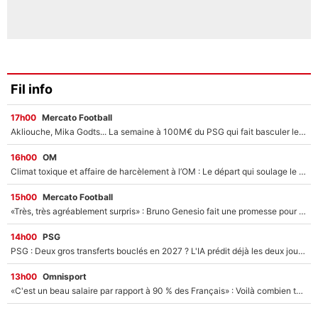
Fil info
17h00
Mercato Football
Akliouche, Mika Godts... La semaine à 100M€ du PSG qui fait basculer le mercato du PSG !
16h00
OM
Climat toxique et affaire de harcèlement à l’OM : Le départ qui soulage le vestiaire de Bruno Genesio
15h00
Mercato Football
«Très, très agréablement surpris» : Bruno Genesio fait une promesse pour la suite du mercato de l’OM et rassure les supporters
14h00
PSG
PSG : Deux gros transferts bouclés en 2027 ? L'IA prédit déjà les deux joueurs qui pourraient rejoindre Luis Enrique !
13h00
Omnisport
«C'est un beau salaire par rapport à 90 % des Français» : Voilà combien touchait Nelson Monfort sur France Télévisions avant de rejoindre CNews