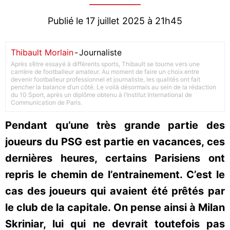
Publié le 17 juillet 2025 à 21h45
Thibault Morlain
-
Journaliste
Après s’être essayé à différents sports, Thibault se tourne vers une
carrière de footballeur amateur. Au moment de faire un choix entre
devenir footballeur professionnel et journaliste, les qualités ont fait
pencher la balance d’un côté. Le voilà désormais au sein de la rédaction
du 10 Sport, après un diplôme obtenu à l’Institut International de
Communication de Paris.
Pendant qu’une très grande partie des
joueurs du PSG est partie en vacances, ces
dernières heures, certains Parisiens ont
repris le chemin de l’entrainement. C’est le
cas des joueurs qui avaient été prêtés par
le club de la capitale. On pense ainsi à Milan
Skriniar, lui qui ne devrait toutefois pas