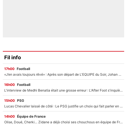
Fil info
17h00
Football
«J’en avais toujours rêvé» : Après son départ de L'EQUIPE du Soir, Johan Micoud va rebondir avec une activité «confidentielle»
16h00
Football
L'interview de Medhi Benatia était une grosse erreur : L'After Foot s'inquiète pour l'avenir de l'ancien dirigeant de l'OM qui pourrait rester longtemps au chômage
15h00
PSG
Lucas Chevalier laissé de côté : Le PSG justifie un choix qui fait parler en plein mercato
14h00
Équipe de France
Olise, Doué, Cherki… Zidane a déjà choisi ses chouchous en équipe de France ? L’IA annonce des surprises sans Kylian Mbappé !