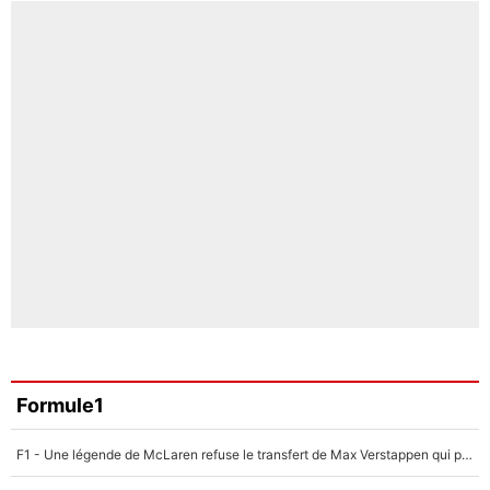
Formule1
F1 - Une légende de McLaren refuse le transfert de Max Verstappen qui pourrait «faire des vagues» et plomber l'ambiance dans l'équipe