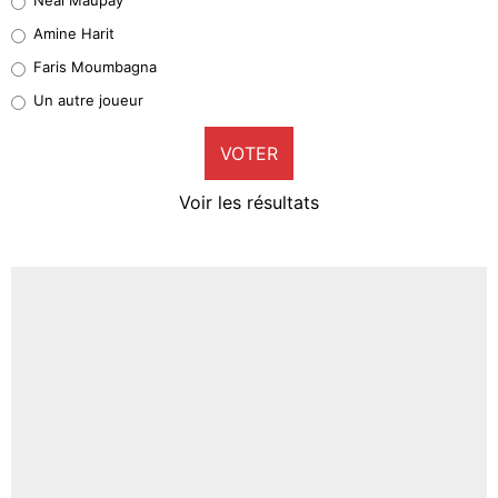
Quinten Timber
Amine Harit
1%
Faris Moumbagna
Pierre-Emile Hojbjerg
Un autre joueur
9%
VOTER
Neal Maupay
4%
Voir les résultats
Amine Harit
3%
Faris Moumbagna
4%
Un autre joueur
5%
1689 personnes ont participé aux votes.