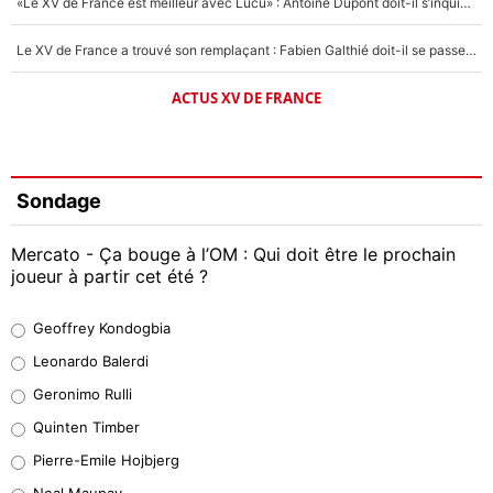
«Le XV de France est meilleur avec Lucu» : Antoine Dupont doit-il s’inquiéter pour sa place ?
Le XV de France a trouvé son remplaçant : Fabien Galthié doit-il se passer d'Antoine Dupont ?
ACTUS XV DE FRANCE
Sondage
Mercato - Ça bouge à l’OM : Qui doit être le prochain
joueur à partir cet été ?
Geoffrey Kondogbia
Geoffrey Kondogbia
38%
Leonardo Balerdi
Leonardo Balerdi
Geronimo Rulli
32%
Quinten Timber
Geronimo Rulli
Pierre-Emile Hojbjerg
5%
Neal Maupay