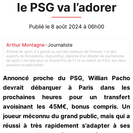
le PSG va l’adorer
Publié le 8 août 2024 à 06h00
Arthur Montagne
-
Journaliste
Affamé de sport, il a grandi au son des moteurs de Formule 1 et des
exploits de Ronaldinho. Aujourd’hui, diplomé d'un Master de journalisme
de sport, il ne rate plus un Grand Prix de F1 ni un match du PSG, ses deux
passions et spécialités
Annoncé proche du PSG, Willian Pacho
devrait débarquer à Paris dans les
prochaines heures pour un transfert
avoisinant les 45M€, bonus compris. Un
joueur méconnu du grand public, mais qui a
réussi à très rapidement s’adapter à ses