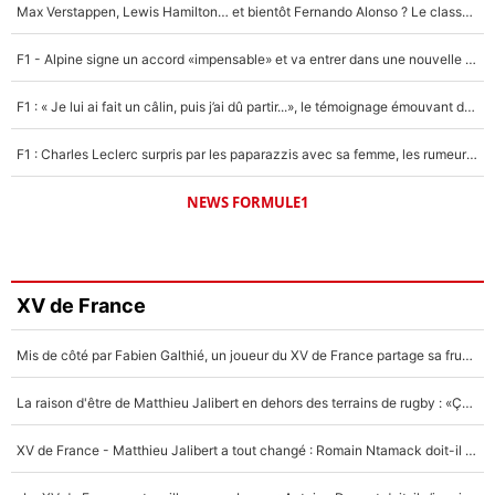
Max Verstappen, Lewis Hamilton… et bientôt Fernando Alonso ? Le classement des pilotes les mieux payés en Formule 1 risque de changer !
F1 - Alpine signe un accord «impensable» et va entrer dans une nouvelle dimension : Grande nouvelle pour Pierre Gasly !
F1 : « Je lui ai fait un câlin, puis j’ai dû partir...», le témoignage émouvant de Max Verstappen sur sa fille
F1 : Charles Leclerc surpris par les paparazzis avec sa femme, les rumeurs étaient vraies !
NEWS FORMULE1
XV de France
Mis de côté par Fabien Galthié, un joueur du XV de France partage sa frustration : «ils ne me l’ont pas dit tout de suite»
La raison d'être de Matthieu Jalibert en dehors des terrains de rugby : «Ça m'atteint autant que si tu touches à un membre de ma famille»
XV de France - Matthieu Jalibert a tout changé : Romain Ntamack doit-il s’inquiéter pour sa place à un an de la Coupe du monde ?