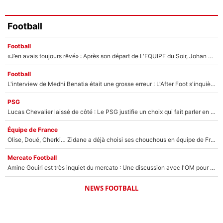
Football
Football
«J’en avais toujours rêvé» : Après son départ de L'EQUIPE du Soir, Johan Micoud va rebondir avec une activité «confidentielle»
Football
L'interview de Medhi Benatia était une grosse erreur : L'After Foot s'inquiète pour l'avenir de l'ancien dirigeant de l'OM qui pourrait rester longtemps au chômage
PSG
Lucas Chevalier laissé de côté : Le PSG justifie un choix qui fait parler en plein mercato
Équipe de France
Olise, Doué, Cherki… Zidane a déjà choisi ses chouchous en équipe de France ? L’IA annonce des surprises sans Kylian Mbappé !
Mercato Football
Amine Gouiri est très inquiet du mercato : Une discussion avec l'OM pour acter son transfert !
NEWS FOOTBALL