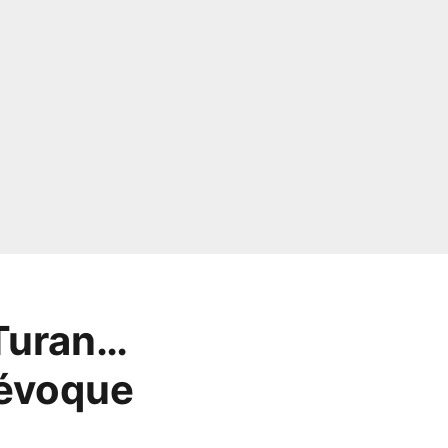
 Turan…
 évoque