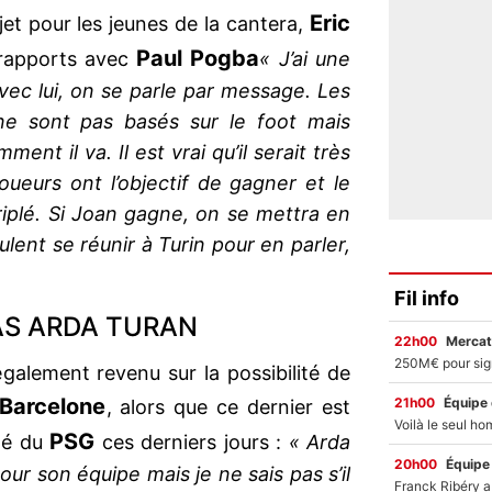
Eric
jet pour les jeunes de la cantera,
Paul Pogba
 rapports avec
« J’ai une
vec lui, on se parle par message. Les
ne sont pas basés sur le foot mais
ent il va. Il est vrai qu’il serait très
oueurs ont l’objectif de gagner et le
riplé. Si Joan gagne, on se mettra en
ulent se réunir à Turin pour en parler,
Fil info
AS ARDA TURAN
22h00
Mercat
également revenu sur la possibilité de
Barcelone
21h00
Équipe
, alors que ce dernier est
PSG
té du
ces derniers jours :
« Arda
20h00
Équipe
ur son équipe mais je ne sais pas s’il