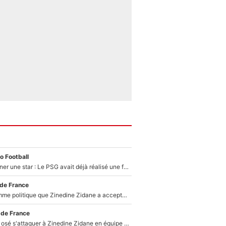
o Football
250M€ pour signer une star : Le PSG avait déjà réalisé une folie sur le mercato bien avant Neymar !
 de France
Voilà le seul homme politique que Zinedine Zidane a accepté dans son entourage : «Je garde un très bon souvenir de lui»
 de France
Franck Ribéry a osé s'attaquer à Zinedine Zidane en équipe de France : «Je n'aurais jamais fait ça»