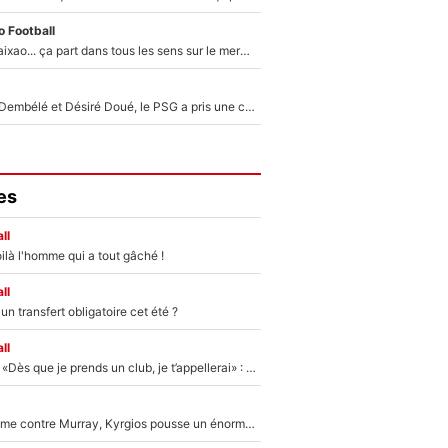
 Football
Medina, Rulli, Paixao... ça part dans tous les sens sur le mercato de l'OM : Frank McCourt va enfin récupérer l'argent qu'il attend ?
Sans Ousmane Dembélé et Désiré Doué, le PSG a pris une correction face à Majorque : Luis Enrique attend avec impatience des renforts !
es
ll
ilà l'homme qui a tout gâché !
ll
n transfert obligatoire cet été ?
ll
Mercato - OM - «Dès que je prends un club, je t’appellerai» : La promesse de Marcelino au moment de claquer la porte
Victime de racisme contre Murray, Kyrgios pousse un énorme coup de gueule !