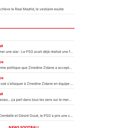
hève le Real Madrid, le vestiaire exulte
ll
250M€ pour signer une star : Le PSG avait déjà réalisé une folie sur le mercato bien avant Neymar !
ce
Voilà le seul homme politique que Zinedine Zidane a accepté dans son entourage : «Je garde un très bon souvenir de lui»
ce
Franck Ribéry a osé s'attaquer à Zinedine Zidane en équipe de France : «Je n'aurais jamais fait ça»
ll
Medina, Rulli, Paixao... ça part dans tous les sens sur le mercato de l'OM : Frank McCourt va enfin récupérer l'argent qu'il attend ?
Sans Ousmane Dembélé et Désiré Doué, le PSG a pris une correction face à Majorque : Luis Enrique attend avec impatience des renforts !
NEWS FOOTBALL