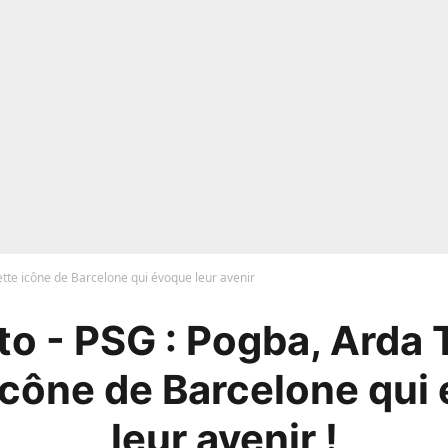
tte icône de Barcelone qui évoque leur avenir
o - PSG : Pogba, Arda
icône de Barcelone qui
leur avenir !