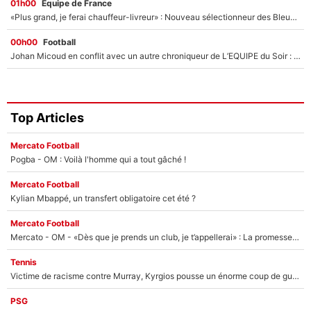
01h00
Équipe de France
«Plus grand, je ferai chauffeur-livreur» : Nouveau sélectionneur des Bleus, Zinédine Zidane s’était imaginé un avenir très différent lorsqu'il était enfant
00h00
Football
Johan Micoud en conflit avec un autre chroniqueur de L’EQUIPE du Soir : «Pendant un moment, je ne les ai pas remis ensemble dans l'émission»
Top Articles
Mercato Football
Pogba - OM : Voilà l'homme qui a tout gâché !
Mercato Football
Kylian Mbappé, un transfert obligatoire cet été ?
Mercato Football
Mercato - OM - «Dès que je prends un club, je t’appellerai» : La promesse de Marcelino au moment de claquer la porte
Tennis
Victime de racisme contre Murray, Kyrgios pousse un énorme coup de gueule !
PSG