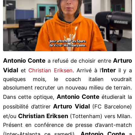
Antonio Conte
Arturo
a refusé de choisir entre
Vidal
Inter
et
Christian Eriksen
. Arrivé à l’
il y a
quelques mois, le coach italien voudrait
absolument recruter un nouveau milieu de terrain.
Antonio Conte
Dans cette optique,
étudierait la
Arturo Vidal
possibilité d’attirer
(FC Barcelone)
Christian Eriksen
et/ou
(Tottenham) vers Milan.
Présent en conférence de presse d’avant-match
Antonio Conte
(Inter-Atalanta ce samedi),
a