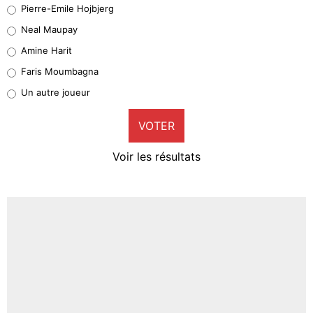
Geronimo Rulli
Pierre-Emile Hojbjerg
4%
Neal Maupay
Quinten Timber
Amine Harit
1%
Faris Moumbagna
Pierre-Emile Hojbjerg
Un autre joueur
9%
VOTER
Neal Maupay
4%
Voir les résultats
Amine Harit
3%
Faris Moumbagna
4%
Un autre joueur
5%
1462 personnes ont participé aux votes.