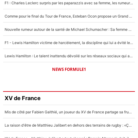
F1 : Charles Leclerc surpris par les paparazzis avec sa femme, les rumeurs étaient vraies !
Comme pour le final du Tour de France, Esteban Ocon propose un Grand Prix de Formule 1 à Paris : «Autour de l’Arc de Triomphe, ce serait génial» !
Nouvelle rumeur autour de la santé de Michael Schumacher : Sa femme Corinna sort du silence
F1 - Lewis Hamilton victime de harcèlement, la discipline qui lui a évité le pire : «J'aurais probablement mal tourné»
Lewis Hamilton : Le talent inattendu dévoilé sur les réseaux sociaux qui a impressionné Kim Kardashian pendant leurs vacances en amoureux !
NEWS FORMULE1
XV de France
Mis de côté par Fabien Galthié, un joueur du XV de France partage sa frustration : «ils ne me l’ont pas dit tout de suite»
La raison d'être de Matthieu Jalibert en dehors des terrains de rugby : «Ça m'atteint autant que si tu touches à un membre de ma famille»