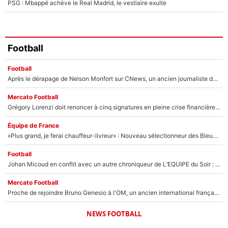
PSG : Mbappé achève le Real Madrid, le vestiaire exulte
Football
Football
Après le dérapage de Nelson Monfort sur CNews, un ancien journaliste de France Télévisions relance la polémique sur les incendies en Gironde
Mercato Football
Grégory Lorenzi doit renoncer à cinq signatures en pleine crise financière : L’IA propose sept noms à l’OM pour un mercato réussi... à seulement 5M€ !
Équipe de France
«Plus grand, je ferai chauffeur-livreur» : Nouveau sélectionneur des Bleus, Zinédine Zidane s’était imaginé un avenir très différent lorsqu'il était enfant
Football
Johan Micoud en conflit avec un autre chroniqueur de L’EQUIPE du Soir : «Pendant un moment, je ne les ai pas remis ensemble dans l'émission»
Mercato Football
Proche de rejoindre Bruno Genesio à l'OM, un ancien international français va finalement débarquer... sur RMC !
NEWS FOOTBALL