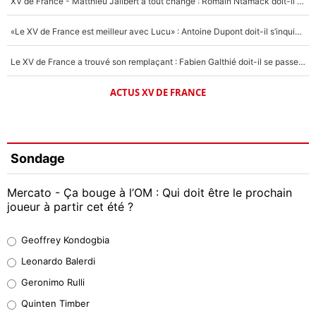
XV de France - Matthieu Jalibert a tout changé : Romain Ntamack doit-il s’inquiéter pour sa place à un an de la Coupe du monde ?
«Le XV de France est meilleur avec Lucu» : Antoine Dupont doit-il s’inquiéter pour sa place ?
Le XV de France a trouvé son remplaçant : Fabien Galthié doit-il se passer d'Antoine Dupont ?
ACTUS XV DE FRANCE
Sondage
Mercato - Ça bouge à l’OM : Qui doit être le prochain
joueur à partir cet été ?
Geoffrey Kondogbia
Geoffrey Kondogbia
38%
Leonardo Balerdi
Leonardo Balerdi
Geronimo Rulli
32%
Quinten Timber