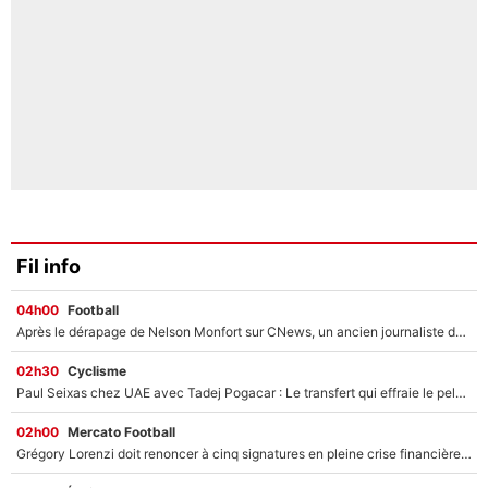
Fil info
04h00
Football
Après le dérapage de Nelson Monfort sur CNews, un ancien journaliste de France Télévisions relance la polémique sur les incendies en Gironde
02h30
Cyclisme
Paul Seixas chez UAE avec Tadej Pogacar : Le transfert qui effraie le peloton, «c’est la pire des choses qui puisse arriver»
02h00
Mercato Football
Grégory Lorenzi doit renoncer à cinq signatures en pleine crise financière : L’IA propose sept noms à l’OM pour un mercato réussi... à seulement 5M€ !