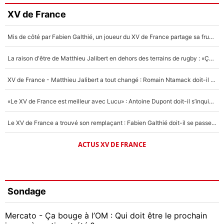
XV de France
Mis de côté par Fabien Galthié, un joueur du XV de France partage sa frustration : «ils ne me l’ont pas dit tout de suite»
La raison d'être de Matthieu Jalibert en dehors des terrains de rugby : «Ça m'atteint autant que si tu touches à un membre de ma famille»
XV de France - Matthieu Jalibert a tout changé : Romain Ntamack doit-il s’inquiéter pour sa place à un an de la Coupe du monde ?
«Le XV de France est meilleur avec Lucu» : Antoine Dupont doit-il s’inquiéter pour sa place ?
Le XV de France a trouvé son remplaçant : Fabien Galthié doit-il se passer d'Antoine Dupont ?
ACTUS XV DE FRANCE
Sondage
Mercato - Ça bouge à l’OM : Qui doit être le prochain