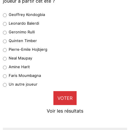
joueur à partir cet été ?
Geoffrey Kondogbia
Geoffrey Kondogbia
38%
Leonardo Balerdi
Leonardo Balerdi
Geronimo Rulli
32%
Quinten Timber
Geronimo Rulli
Pierre-Emile Hojbjerg
5%
Neal Maupay
Quinten Timber
Amine Harit
1%
Faris Moumbagna
Pierre-Emile Hojbjerg
Un autre joueur
9%
VOTER
Neal Maupay
4%
Voir les résultats
Amine Harit
3%