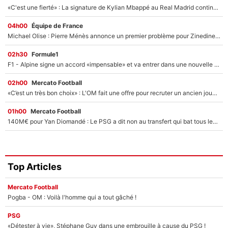
«C'est une fierté» : La signature de Kylian Mbappé au Real Madrid continue de régaler l'Espagne
04h00
Équipe de France
Michael Olise : Pierre Ménès annonce un premier problème pour Zinedine Zidane en équipe de France
02h30
Formule1
F1 - Alpine signe un accord «impensable» et va entrer dans une nouvelle dimension : Grande nouvelle pour Pierre Gasly !
02h00
Mercato Football
«C’est un très bon choix» : L'OM fait une offre pour recruter un ancien joueur du PSG... et c'est validé dans l'After Foot !
01h00
Mercato Football
140M€ pour Yan Diomandé : Le PSG a dit non au transfert qui bat tous les records sur le mercato
Top Articles
Mercato Football
Pogba - OM : Voilà l'homme qui a tout gâché !
PSG
«Détester à vie», Stéphane Guy dans une embrouille à cause du PSG !