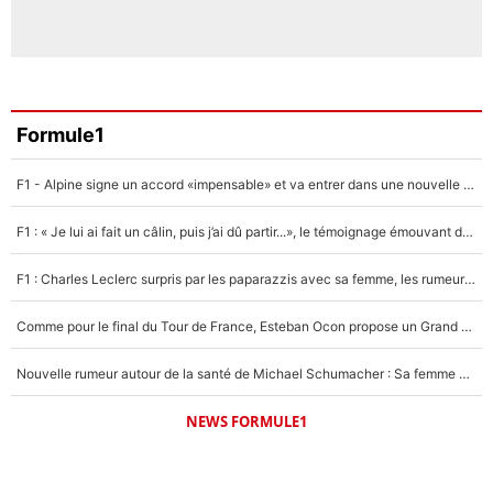
Formule1
F1 - Alpine signe un accord «impensable» et va entrer dans une nouvelle dimension : Grande nouvelle pour Pierre Gasly !
F1 : « Je lui ai fait un câlin, puis j’ai dû partir...», le témoignage émouvant de Max Verstappen sur sa fille
F1 : Charles Leclerc surpris par les paparazzis avec sa femme, les rumeurs étaient vraies !
Comme pour le final du Tour de France, Esteban Ocon propose un Grand Prix de Formule 1 à Paris : «Autour de l’Arc de Triomphe, ce serait génial» !
Nouvelle rumeur autour de la santé de Michael Schumacher : Sa femme Corinna sort du silence
NEWS FORMULE1