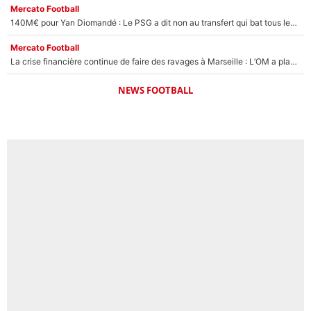
Mercato Football
140M€ pour Yan Diomandé : Le PSG a dit non au transfert qui bat tous les records sur le mercato
Mercato Football
La crise financière continue de faire des ravages à Marseille : L’OM a placé 12 joueurs sur le marché des transferts… et ça pourrait lui rapporter près de 100M€ !
NEWS FOOTBALL