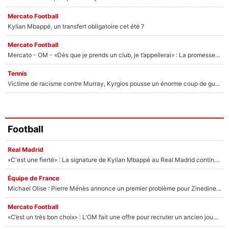
Mercato Football
Kylian Mbappé, un transfert obligatoire cet été ?
Mercato Football
Mercato - OM - «Dès que je prends un club, je t’appellerai» : La promesse de Marcelino au moment de claquer la porte
Tennis
Victime de racisme contre Murray, Kyrgios pousse un énorme coup de gueule !
Football
Real Madrid
«C'est une fierté» : La signature de Kylian Mbappé au Real Madrid continue de régaler l'Espagne
Équipe de France
Michael Olise : Pierre Ménès annonce un premier problème pour Zinedine Zidane en équipe de France
Mercato Football
«C’est un très bon choix» : L'OM fait une offre pour recruter un ancien joueur du PSG... et c'est validé dans l'After Foot !