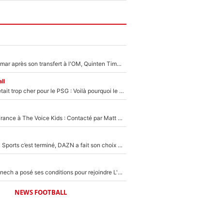
En plein cauchemar après son transfert à l'OM, Quinten Timber raconte ses doutes après sa signature à Marseille
ll
Yan Diomandé était trop cher pour le PSG : Voilà pourquoi le Real Madrid a accepté de payer la somme record de 140M€ pour boucler son transfert !
De l'équipe de France à The Voice Kids : Contacté par Matt Pokora, Kylian Mbappé a accepté de jouer un rôle inédit sur TF1 !
La Liga sur beIN Sports c’est terminé, DAZN a fait son choix pour Benjamin Da Silva et Omar Da Fonseca !
Raymond Domenech a posé ses conditions pour rejoindre L'EQUIPE du Soir : Il refuse de faire l'émission avec un autre chroniqueur !
NEWS FOOTBALL