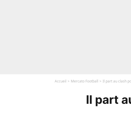
Accueil
Mercato Football
Il part au clash p
Il part 