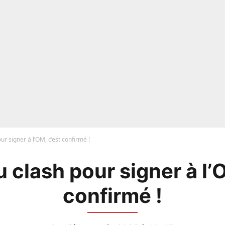
our signer à l’OM, c’est confirmé !
au clash pour signer à l’
confirmé !