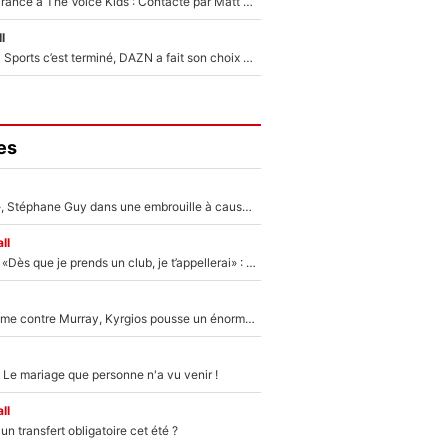
De l'équipe de France à The Voice Kids : Contacté par Matt Pokora, Kylian Mbappé a accepté de jouer un rôle inédit sur TF1 !
l
La Liga sur beIN Sports c’est terminé, DAZN a fait son choix pour Benjamin Da Silva et Omar Da Fonseca !
es
«Détester à vie», Stéphane Guy dans une embrouille à cause du PSG !
ll
Mercato - OM - «Dès que je prends un club, je t’appellerai» : La promesse de Marcelino au moment de claquer la porte
Victime de racisme contre Murray, Kyrgios pousse un énorme coup de gueule !
 Le mariage que personne n'a vu venir !
ll
n transfert obligatoire cet été ?