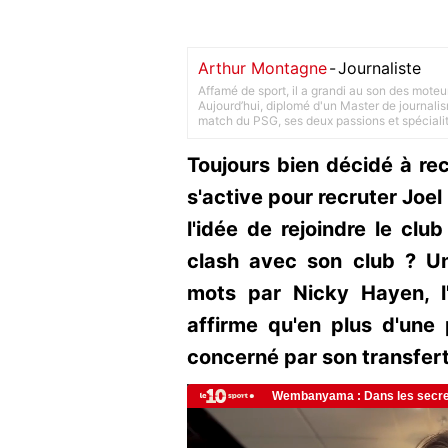
Arthur Montagne
-
Journaliste
Affamé de sport, il a grandi au son des moteu
Aujourd’hui, diplomé d'un Master de journalism
match du PSG, ses deux passions et spéciali
Toujours bien décidé à rec
s'active pour recruter Joe
l'idée de rejoindre le clu
clash avec son club ? U
mots par Nicky Hayen, l
affirme qu'en plus d'une p
concerné par son transfert