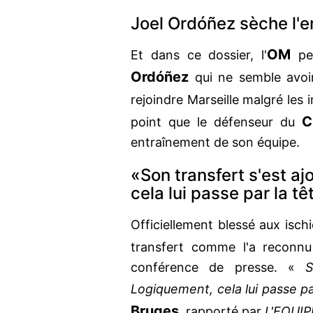
Joel Ordóñez sèche l'
OM
Et dans ce dossier, l'
peu
Ordóñez
qui ne semble avoir
rejoindre Marseille malgré les 
C
point que le défenseur du
entraînement de son équipe.
«Son transfert s'est aj
cela lui passe par la tê
Officiellement blessé aux isch
transfert comme l'a reconnu
conférence de presse. «
S
Logiquement, cela lui passe pa
Bruges
, rapporté par
L'EQUIP