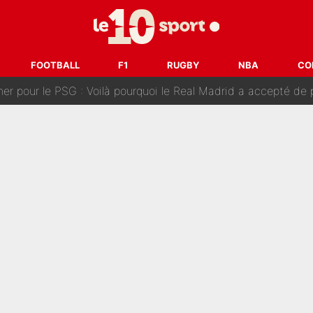
n transfert à l'OM, Quinten Timber raconte ses doutes après
fuse le transfert de Max Verstappen qui pourrait «faire des vagues»
FOOTBALL
F1
RUGBY
NBA
CO
r le PSG : Voilà pourquoi le Real Madrid a accepté de payer la somme reco
Voice Kids : Contacté par Matt Pokora, Kylian Mbappé a accepté
est terminé, DAZN a fait son choix pour Benjamin Da Silva et