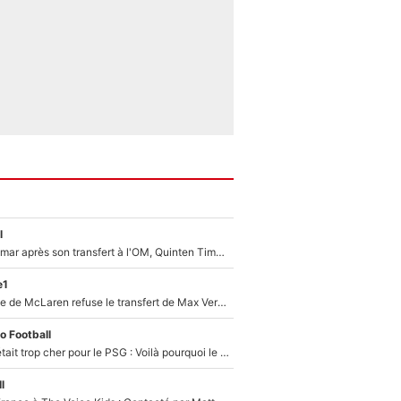
l
En plein cauchemar après son transfert à l'OM, Quinten Timber raconte ses doutes après sa signature à Marseille
e1
F1 - Une légende de McLaren refuse le transfert de Max Verstappen qui pourrait «faire des vagues» et plomber l'ambiance dans l'équipe
o Football
Yan Diomandé était trop cher pour le PSG : Voilà pourquoi le Real Madrid a accepté de payer la somme record de 140M€ pour boucler son transfert !
l