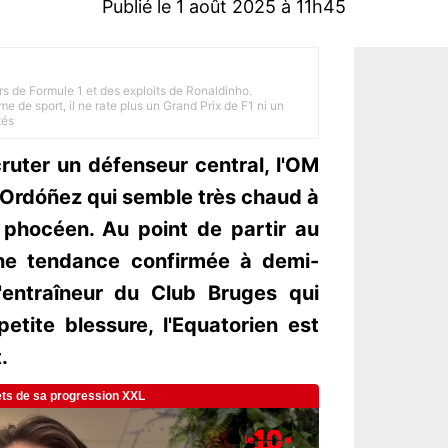
Publié le 1 août 2025 à 11h45
rs de Formule 1 et des exploits de Ronaldinho.
e de sport, il ne rate plus un Grand Prix de F1 ni un
tés
ruter un défenseur central, l'OM
l Ordóñez qui semble très chaud à
b phocéen. Au point de partir au
ne tendance confirmée à demi-
'entraîneur du Club Bruges qui
etite blessure, l'Equatorien est
.