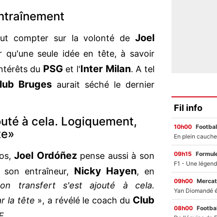
entraînement
Joel
t compter sur la volonté de
 qu'une seule idée en tête, à savoir
PSG
Inter Milan
intérêts du
et l'
. A tel
lub Bruges
aurait séché le dernier
Fil info
outé à cela. Logiquement,
10h00
Footbal
te»
Joel Ordóñez
09h15
Formul
ios,
pense aussi à son
Nicky Hayen
 son entraîneur,
, en
09h00
Mercat
on transfert s'est ajouté à cela.
Club
r la tête
», a révélé le coach du
08h00
Footbal
E
.