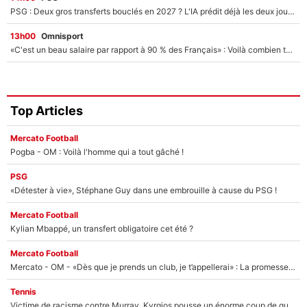
PSG : Deux gros transferts bouclés en 2027 ? L'IA prédit déjà les deux joueurs qui pourraient rejoindre Luis Enrique !
13h00
Omnisport
«C'est un beau salaire par rapport à 90 % des Français» : Voilà combien touchait Nelson Monfort sur France Télévisions avant de rejoindre CNews
Top Articles
Mercato Football
Pogba - OM : Voilà l'homme qui a tout gâché !
PSG
«Détester à vie», Stéphane Guy dans une embrouille à cause du PSG !
Mercato Football
Kylian Mbappé, un transfert obligatoire cet été ?
Mercato Football
Mercato - OM - «Dès que je prends un club, je t’appellerai» : La promesse de Marcelino au moment de claquer la porte
Tennis
Victime de racisme contre Murray, Kyrgios pousse un énorme coup de gueule !