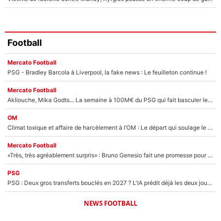
Football
Mercato Football
PSG - Bradley Barcola à Liverpool, la fake news : Le feuilleton continue !
Mercato Football
Akliouche, Mika Godts... La semaine à 100M€ du PSG qui fait basculer le mercato du PSG !
OM
Climat toxique et affaire de harcèlement à l’OM : Le départ qui soulage le vestiaire de Bruno Genesio
Mercato Football
«Très, très agréablement surpris» : Bruno Genesio fait une promesse pour la suite du mercato de l’OM et rassure les supporters
PSG
PSG : Deux gros transferts bouclés en 2027 ? L'IA prédit déjà les deux joueurs qui pourraient rejoindre Luis Enrique !
NEWS FOOTBALL