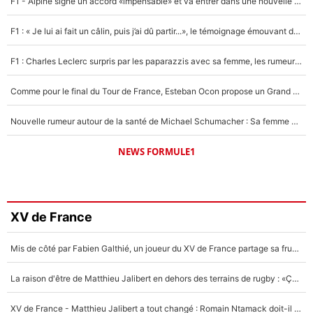
F1 - Alpine signe un accord «impensable» et va entrer dans une nouvelle dimension : Grande nouvelle pour Pierre Gasly !
F1 : « Je lui ai fait un câlin, puis j’ai dû partir...», le témoignage émouvant de Max Verstappen sur sa fille
F1 : Charles Leclerc surpris par les paparazzis avec sa femme, les rumeurs étaient vraies !
Comme pour le final du Tour de France, Esteban Ocon propose un Grand Prix de Formule 1 à Paris : «Autour de l’Arc de Triomphe, ce serait génial» !
Nouvelle rumeur autour de la santé de Michael Schumacher : Sa femme Corinna sort du silence
NEWS FORMULE1
XV de France
Mis de côté par Fabien Galthié, un joueur du XV de France partage sa frustration : «ils ne me l’ont pas dit tout de suite»
La raison d'être de Matthieu Jalibert en dehors des terrains de rugby : «Ça m'atteint autant que si tu touches à un membre de ma famille»
XV de France - Matthieu Jalibert a tout changé : Romain Ntamack doit-il s’inquiéter pour sa place à un an de la Coupe du monde ?