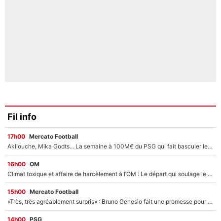
Fil info
17h00
Mercato Football
Akliouche, Mika Godts... La semaine à 100M€ du PSG qui fait basculer le mercato du PSG !
16h00
OM
Climat toxique et affaire de harcèlement à l’OM : Le départ qui soulage le vestiaire de Bruno Genesio
15h00
Mercato Football
«Très, très agréablement surpris» : Bruno Genesio fait une promesse pour la suite du mercato de l’OM et rassure les supporters
14h00
PSG