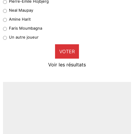
Pierre-Emile Hojbjerg
5%
Neal Maupay
Quinten Timber
Amine Harit
1%
Faris Moumbagna
Pierre-Emile Hojbjerg
Un autre joueur
9%
VOTER
Neal Maupay
4%
Voir les résultats
Amine Harit
3%
Faris Moumbagna
4%
Un autre joueur
5%
1601 personnes ont participé aux votes.