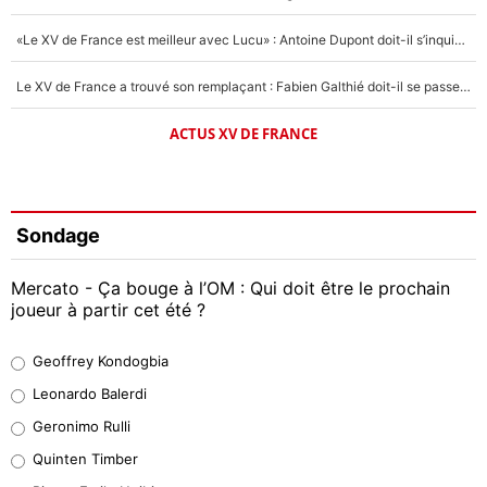
«Le XV de France est meilleur avec Lucu» : Antoine Dupont doit-il s’inquiéter pour sa place ?
Le XV de France a trouvé son remplaçant : Fabien Galthié doit-il se passer d'Antoine Dupont ?
ACTUS XV DE FRANCE
Sondage
Mercato - Ça bouge à l’OM : Qui doit être le prochain
joueur à partir cet été ?
Geoffrey Kondogbia
Geoffrey Kondogbia
38%
Leonardo Balerdi
Leonardo Balerdi
Geronimo Rulli
32%
Quinten Timber
Geronimo Rulli