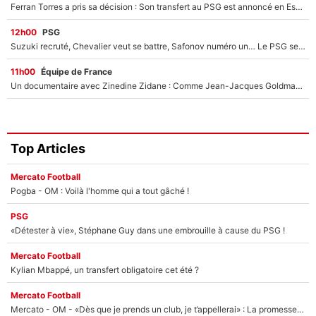
Ferran Torres a pris sa décision : Son transfert au PSG est annoncé en Espagne !
12h00
PSG
Suzuki recruté, Chevalier veut se battre, Safonov numéro un… Le PSG se lance encore dans un gros chantier pour le poste de gardien de but
11h00
Équipe de France
Un documentaire avec Zinedine Zidane : Comme Jean-Jacques Goldman et Mylène Farmer, le nouveau sélectionneur de l'équipe de France a recalé une journaliste très connue
Top Articles
Mercato Football
Pogba - OM : Voilà l'homme qui a tout gâché !
PSG
«Détester à vie», Stéphane Guy dans une embrouille à cause du PSG !
Mercato Football
Kylian Mbappé, un transfert obligatoire cet été ?
Mercato Football
Mercato - OM - «Dès que je prends un club, je t’appellerai» : La promesse de Marcelino au moment de claquer la porte