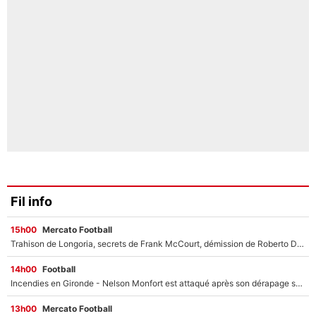
Fil info
15h00
Mercato Football
Trahison de Longoria, secrets de Frank McCourt, démission de Roberto De Zerbi : Medhi Benatia se lâche sur départ de l'OM et fait d'importantes révélations
14h00
Football
Incendies en Gironde - Nelson Monfort est attaqué après son dérapage sur CNews : «Et lui, il prend combien pour parler dans un studio climatisé?»
13h00
Mercato Football