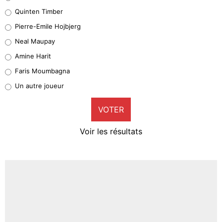
32%
Quinten Timber
Geronimo Rulli
Pierre-Emile Hojbjerg
5%
Neal Maupay
Quinten Timber
Amine Harit
1%
Faris Moumbagna
Pierre-Emile Hojbjerg
Un autre joueur
9%
VOTER
Neal Maupay
4%
Voir les résultats
Amine Harit
3%
Faris Moumbagna
4%
Un autre joueur
5%