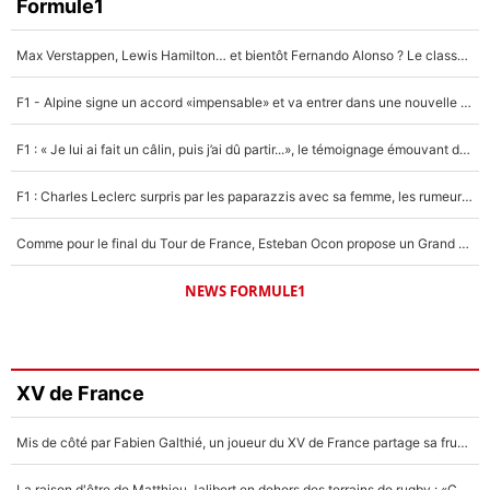
Formule1
Max Verstappen, Lewis Hamilton… et bientôt Fernando Alonso ? Le classement des pilotes les mieux payés en Formule 1 risque de changer !
F1 - Alpine signe un accord «impensable» et va entrer dans une nouvelle dimension : Grande nouvelle pour Pierre Gasly !
F1 : « Je lui ai fait un câlin, puis j’ai dû partir...», le témoignage émouvant de Max Verstappen sur sa fille
F1 : Charles Leclerc surpris par les paparazzis avec sa femme, les rumeurs étaient vraies !
Comme pour le final du Tour de France, Esteban Ocon propose un Grand Prix de Formule 1 à Paris : «Autour de l’Arc de Triomphe, ce serait génial» !
NEWS FORMULE1
XV de France
Mis de côté par Fabien Galthié, un joueur du XV de France partage sa frustration : «ils ne me l’ont pas dit tout de suite»
La raison d'être de Matthieu Jalibert en dehors des terrains de rugby : «Ça m'atteint autant que si tu touches à un membre de ma famille»