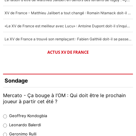
XV de France - Matthieu Jalibert a tout changé : Romain Ntamack doit-il s’inquiéter pour sa place à un an de la Coupe du monde ?
«Le XV de France est meilleur avec Lucu» : Antoine Dupont doit-il s’inquiéter pour sa place ?
Le XV de France a trouvé son remplaçant : Fabien Galthié doit-il se passer d'Antoine Dupont ?
ACTUS XV DE FRANCE
Sondage
Mercato - Ça bouge à l’OM : Qui doit être le prochain
joueur à partir cet été ?
Geoffrey Kondogbia
Geoffrey Kondogbia
38%
Leonardo Balerdi
Leonardo Balerdi
Geronimo Rulli