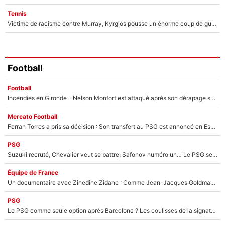
Tennis
Victime de racisme contre Murray, Kyrgios pousse un énorme coup de gueule !
Football
Football
Incendies en Gironde - Nelson Monfort est attaqué après son dérapage sur CNews : «Et lui, il prend combien pour parler dans un studio climatisé?»
Mercato Football
Ferran Torres a pris sa décision : Son transfert au PSG est annoncé en Espagne !
PSG
Suzuki recruté, Chevalier veut se battre, Safonov numéro un… Le PSG se lance encore dans un gros chantier pour le poste de gardien de but
Équipe de France
Un documentaire avec Zinedine Zidane : Comme Jean-Jacques Goldman et Mylène Farmer, le nouveau sélectionneur de l'équipe de France a recalé une journaliste très connue
PSG
Le PSG comme seule option après Barcelone ? Les coulisses de la signature historique de Lionel Messi sont révélées au grand jour !