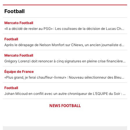
Football
Mercato Football
«Il a décidé de rester au PSG» : Les coulisses de la décision de Lucas Chevalier pour son transfert
Football
Après le dérapage de Nelson Monfort sur CNews, un ancien journaliste de France Télévisions relance la polémique sur les incendies en Gironde
Mercato Football
Grégory Lorenzi doit renoncer à cinq signatures en pleine crise financière : L’IA propose sept noms à l’OM pour un mercato réussi... à seulement 5M€ !
Équipe de France
«Plus grand, je ferai chauffeur-livreur» : Nouveau sélectionneur des Bleus, Zinédine Zidane s’était imaginé un avenir très différent lorsqu'il était enfant
Football
Johan Micoud en conflit avec un autre chroniqueur de L’EQUIPE du Soir : «Pendant un moment, je ne les ai pas remis ensemble dans l'émission»
NEWS FOOTBALL