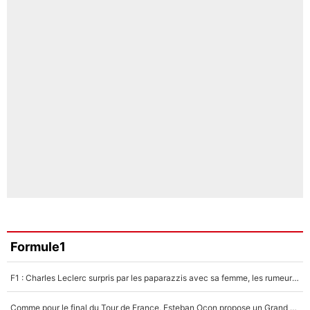
Formule1
F1 : Charles Leclerc surpris par les paparazzis avec sa femme, les rumeurs étaient vraies !
Comme pour le final du Tour de France, Esteban Ocon propose un Grand Prix de Formule 1 à Paris : «Autour de l’Arc de Triomphe, ce serait génial» !