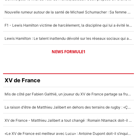
Nouvelle rumeur autour de la santé de Michael Schumacher : Sa femme Corinna sort du silence
F1 - Lewis Hamilton victime de harcèlement, la discipline qui lui a évité le pire : «J'aurais probablement mal tourné»
Lewis Hamilton : Le talent inattendu dévoilé sur les réseaux sociaux qui a impressionné Kim Kardashian pendant leurs vacances en amoureux !
NEWS FORMULE1
XV de France
Mis de côté par Fabien Galthié, un joueur du XV de France partage sa frustration : «ils ne me l’ont pas dit tout de suite»
La raison d'être de Matthieu Jalibert en dehors des terrains de rugby : «Ça m'atteint autant que si tu touches à un membre de ma famille»
XV de France - Matthieu Jalibert a tout changé : Romain Ntamack doit-il s’inquiéter pour sa place à un an de la Coupe du monde ?
«Le XV de France est meilleur avec Lucu» : Antoine Dupont doit-il s’inquiéter pour sa place ?