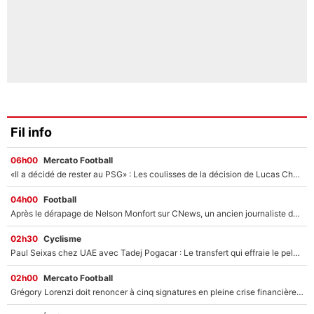
Fil info
06h00
Mercato Football
«Il a décidé de rester au PSG» : Les coulisses de la décision de Lucas Chevalier pour son transfert
04h00
Football
Après le dérapage de Nelson Monfort sur CNews, un ancien journaliste de France Télévisions relance la polémique sur les incendies en Gironde
02h30
Cyclisme
Paul Seixas chez UAE avec Tadej Pogacar : Le transfert qui effraie le peloton, «c’est la pire des choses qui puisse arriver»
02h00
Mercato Football
Grégory Lorenzi doit renoncer à cinq signatures en pleine crise financière : L’IA propose sept noms à l’OM pour un mercato réussi... à seulement 5M€ !