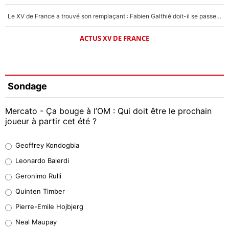
Le XV de France a trouvé son remplaçant : Fabien Galthié doit-il se passer d'Antoine Dupont ?
ACTUS XV DE FRANCE
Sondage
Mercato - Ça bouge à l’OM : Qui doit être le prochain
joueur à partir cet été ?
Geoffrey Kondogbia
Geoffrey Kondogbia
38%
Leonardo Balerdi
Leonardo Balerdi
Geronimo Rulli
32%
Quinten Timber
Geronimo Rulli
Pierre-Emile Hojbjerg
4%
Neal Maupay