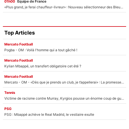
01h00
Équipe de France
«Plus grand, je ferai chauffeur-livreur» : Nouveau sélectionneur des Bleus, Zinédine Zidane s’était imaginé un avenir très différent lorsqu'il était enfant
Top Articles
Mercato Football
Pogba - OM : Voilà l'homme qui a tout gâché !
Mercato Football
Kylian Mbappé, un transfert obligatoire cet été ?
Mercato Football
Mercato - OM - «Dès que je prends un club, je t’appellerai» : La promesse de Marcelino au moment de claquer la porte
Tennis
Victime de racisme contre Murray, Kyrgios pousse un énorme coup de gueule !
PSG
PSG : Mbappé achève le Real Madrid, le vestiaire exulte