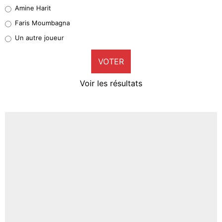
Quinten Timber
Amine Harit
1%
Faris Moumbagna
Pierre-Emile Hojbjerg
Un autre joueur
9%
VOTER
Neal Maupay
4%
Voir les résultats
Amine Harit
3%
Faris Moumbagna
4%
Un autre joueur
5%
1462 personnes ont participé aux votes.