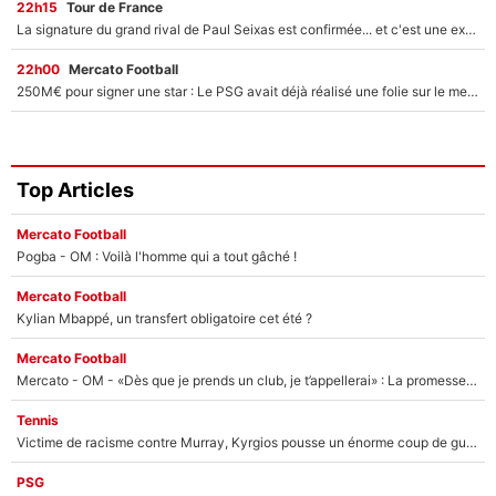
22h15
Tour de France
La signature du grand rival de Paul Seixas est confirmée... et c'est une excellente nouvelle pour l'équipe Decathlon-CMA CGM !
22h00
Mercato Football
250M€ pour signer une star : Le PSG avait déjà réalisé une folie sur le mercato bien avant Neymar !
Top Articles
Mercato Football
Pogba - OM : Voilà l'homme qui a tout gâché !
Mercato Football
Kylian Mbappé, un transfert obligatoire cet été ?
Mercato Football
Mercato - OM - «Dès que je prends un club, je t’appellerai» : La promesse de Marcelino au moment de claquer la porte
Tennis
Victime de racisme contre Murray, Kyrgios pousse un énorme coup de gueule !
PSG