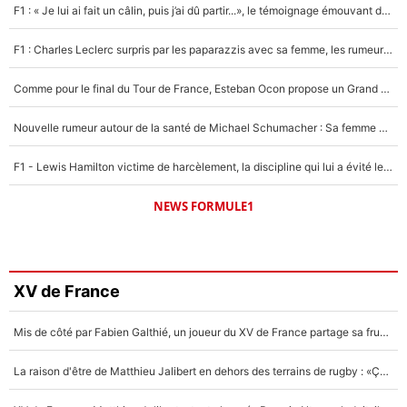
F1 : « Je lui ai fait un câlin, puis j’ai dû partir...», le témoignage émouvant de Max Verstappen sur sa fille
F1 : Charles Leclerc surpris par les paparazzis avec sa femme, les rumeurs étaient vraies !
Comme pour le final du Tour de France, Esteban Ocon propose un Grand Prix de Formule 1 à Paris : «Autour de l’Arc de Triomphe, ce serait génial» !
Nouvelle rumeur autour de la santé de Michael Schumacher : Sa femme Corinna sort du silence
F1 - Lewis Hamilton victime de harcèlement, la discipline qui lui a évité le pire : «J'aurais probablement mal tourné»
NEWS FORMULE1
XV de France
Mis de côté par Fabien Galthié, un joueur du XV de France partage sa frustration : «ils ne me l’ont pas dit tout de suite»
La raison d'être de Matthieu Jalibert en dehors des terrains de rugby : «Ça m'atteint autant que si tu touches à un membre de ma famille»