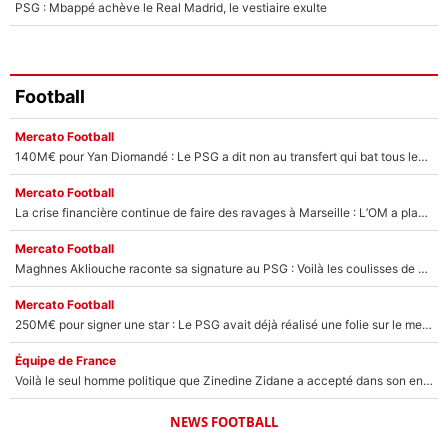
PSG : Mbappé achève le Real Madrid, le vestiaire exulte
Football
Mercato Football
140M€ pour Yan Diomandé : Le PSG a dit non au transfert qui bat tous les records sur le mercato
Mercato Football
La crise financière continue de faire des ravages à Marseille : L’OM a placé 12 joueurs sur le marché des transferts… et ça pourrait lui rapporter près de 100M€ !
Mercato Football
Maghnes Akliouche raconte sa signature au PSG : Voilà les coulisses de son transfert de rêve à 50M€
Mercato Football
250M€ pour signer une star : Le PSG avait déjà réalisé une folie sur le mercato bien avant Neymar !
Équipe de France
Voilà le seul homme politique que Zinedine Zidane a accepté dans son entourage : «Je garde un très bon souvenir de lui»
NEWS FOOTBALL