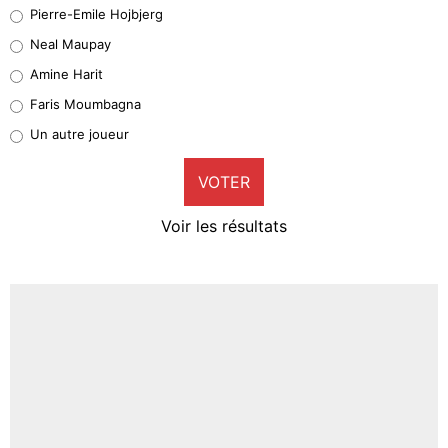
Geronimo Rulli
Pierre-Emile Hojbjerg
5%
Neal Maupay
Quinten Timber
Amine Harit
1%
Faris Moumbagna
Pierre-Emile Hojbjerg
Un autre joueur
9%
VOTER
Neal Maupay
4%
Voir les résultats
Amine Harit
3%
Faris Moumbagna
5%
Un autre joueur
5%
1537 personnes ont participé aux votes.