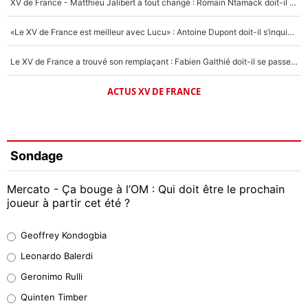
XV de France - Matthieu Jalibert a tout changé : Romain Ntamack doit-il s’inquiéter pour sa place à un an de la Coupe du monde ?
«Le XV de France est meilleur avec Lucu» : Antoine Dupont doit-il s’inquiéter pour sa place ?
Le XV de France a trouvé son remplaçant : Fabien Galthié doit-il se passer d'Antoine Dupont ?
ACTUS XV DE FRANCE
Sondage
Mercato - Ça bouge à l’OM : Qui doit être le prochain
joueur à partir cet été ?
Geoffrey Kondogbia
Geoffrey Kondogbia
38%
Leonardo Balerdi
Leonardo Balerdi
Geronimo Rulli
32%
Quinten Timber