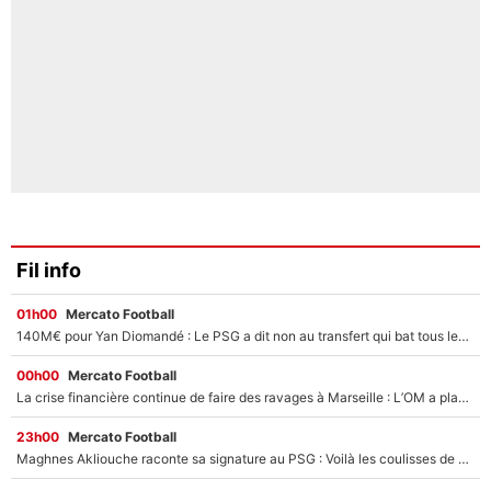
Fil info
01h00
Mercato Football
140M€ pour Yan Diomandé : Le PSG a dit non au transfert qui bat tous les records sur le mercato
00h00
Mercato Football
La crise financière continue de faire des ravages à Marseille : L’OM a placé 12 joueurs sur le marché des transferts… et ça pourrait lui rapporter près de 100M€ !
23h00
Mercato Football
Maghnes Akliouche raconte sa signature au PSG : Voilà les coulisses de son transfert de rêve à 50M€