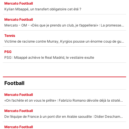
Mercato Football
Kylian Mbappé, un transfert obligatoire cet été ?
Mercato Football
Mercato - OM - «Dès que je prends un club, je t’appellerai» : La promesse de Marcelino au moment de claquer la porte
Tennis
Victime de racisme contre Murray, Kyrgios pousse un énorme coup de gueule !
PSG
PSG : Mbappé achève le Real Madrid, le vestiaire exulte
Football
Mercato Football
«On l’achète et on vous le prête» : Fabrizio Romano dévoile déjà la stratégie du PSG avec le transfert de Zion Suzuki !
Mercato Football
De l’équipe de France à un pont d’or en Arabie saoudite : Didier Deschamps a donné sa réponse !
Mercato Football