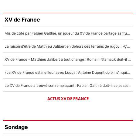
XV de France
Mis de côté par Fabien Galthié, un joueur du XV de France partage sa frustration : «ils ne me l’ont pas dit tout de suite»
La raison d'être de Matthieu Jalibert en dehors des terrains de rugby : «Ça m'atteint autant que si tu touches à un membre de ma famille»
XV de France - Matthieu Jalibert a tout changé : Romain Ntamack doit-il s’inquiéter pour sa place à un an de la Coupe du monde ?
«Le XV de France est meilleur avec Lucu» : Antoine Dupont doit-il s’inquiéter pour sa place ?
Le XV de France a trouvé son remplaçant : Fabien Galthié doit-il se passer d'Antoine Dupont ?
ACTUS XV DE FRANCE
Sondage