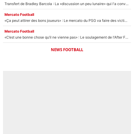
Transfert de Bradley Barcola : La «discussion un peu lunaire» qui l'a convaincu de quitter le PSG, son entourage est pointé du doigt
Mercato Football
«Ça peut attirer des bons joueurs» : Le mercato du PSG va faire des victimes dans l'effectif de Luis Enrique ?
Mercato Football
«C’est une bonne chose qu’il ne vienne pas» : Le soulagement de l'After Foot après le transfert avorté de Yan Diomandé au PSG
NEWS FOOTBALL