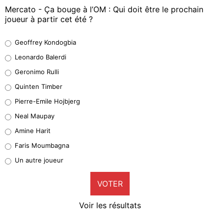
Mercato - Ça bouge à l’OM : Qui doit être le prochain
joueur à partir cet été ?
Geoffrey Kondogbia
Geoffrey Kondogbia
38%
Leonardo Balerdi
Leonardo Balerdi
Geronimo Rulli
32%
Quinten Timber
Geronimo Rulli
Pierre-Emile Hojbjerg
4%
Neal Maupay
Quinten Timber
Amine Harit
1%
Faris Moumbagna
Pierre-Emile Hojbjerg
Un autre joueur
9%
VOTER
Neal Maupay
4%
Voir les résultats
Amine Harit