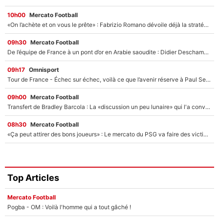
10h00
Mercato Football
«On l’achète et on vous le prête» : Fabrizio Romano dévoile déjà la stratégie du PSG avec le transfert de Zion Suzuki !
09h30
Mercato Football
De l’équipe de France à un pont d’or en Arabie saoudite : Didier Deschamps a donné sa réponse !
09h17
Omnisport
Tour de France - Échec sur échec, voilà ce que l’avenir réserve à Paul Seixas : «Tant qu’il y aura un Pogacar comme celui-là...»
09h00
Mercato Football
Transfert de Bradley Barcola : La «discussion un peu lunaire» qui l'a convaincu de quitter le PSG, son entourage est pointé du doigt
08h30
Mercato Football
«Ça peut attirer des bons joueurs» : Le mercato du PSG va faire des victimes dans l'effectif de Luis Enrique ?
Top Articles
Mercato Football
Pogba - OM : Voilà l'homme qui a tout gâché !