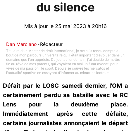
du silence
Mis à jour le 25 mai 2023 à 20h16
Dan Marciano
-
Rédacteur
Titulaire d'un Master de droit international, je me suis rendu compte au
bout de mon parcours universitaire qu'il était important d'évoluer dans un
domaine que l'on apprécie. Du jour au lendemain, j'ai décidé de mettre
fin au rêve de mes parents, qui voyaient en moi un futur avocat, pour
vivre de ma passion : le sport. Depuis, je couvre les mercatos et
l'actualité sportive en essayant d'informer au mieux les lecteurs.
Défait par le LOSC samedi dernier, l'OM a
certainement perdu sa bataille avec le RC
Lens pour la deuxième place.
Immédiatement après cette défaite,
certains journalistes annonçaient le départ