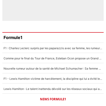
Formule1
F1 : Charles Leclerc surpris par les paparazzis avec sa femme, les rumeurs étaient vraies !
Comme pour le final du Tour de France, Esteban Ocon propose un Grand Prix de Formule 1 à Paris : «Autour de l’Arc de Triomphe, ce serait génial» !
Nouvelle rumeur autour de la santé de Michael Schumacher : Sa femme Corinna sort du silence
F1 - Lewis Hamilton victime de harcèlement, la discipline qui lui a évité le pire : «J'aurais probablement mal tourné»
Lewis Hamilton : Le talent inattendu dévoilé sur les réseaux sociaux qui a impressionné Kim Kardashian pendant leurs vacances en amoureux !
NEWS FORMULE1