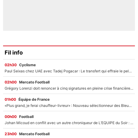
Fil info
02h30
Cyclisme
Paul Seixas chez UAE avec Tadej Pogacar : Le transfert qui effraie le peloton, «c’est la pire des choses qui puisse arriver»
02h00
Mercato Football
Grégory Lorenzi doit renoncer à cinq signatures en pleine crise financière : L’IA propose sept noms à l’OM pour un mercato réussi... à seulement 5M€ !
01h00
Équipe de France
«Plus grand, je ferai chauffeur-livreur» : Nouveau sélectionneur des Bleus, Zinédine Zidane s’était imaginé un avenir très différent lorsqu'il était enfant
00h00
Football
Johan Micoud en conflit avec un autre chroniqueur de L’EQUIPE du Soir : «Pendant un moment, je ne les ai pas remis ensemble dans l'émission»
23h00
Mercato Football