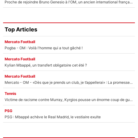
Proche de rejoindre Bruno Genesio à l'OM, un ancien international français va finalement débarquer... sur RMC !
Top Articles
Mercato Football
Pogba - OM : Voilà l'homme qui a tout gâché !
Mercato Football
Kylian Mbappé, un transfert obligatoire cet été ?
Mercato Football
Mercato - OM - «Dès que je prends un club, je t’appellerai» : La promesse de Marcelino au moment de claquer la porte
Tennis
Victime de racisme contre Murray, Kyrgios pousse un énorme coup de gueule !
PSG
PSG : Mbappé achève le Real Madrid, le vestiaire exulte