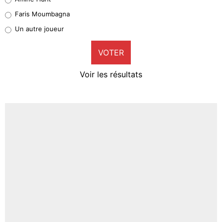
1%
Faris Moumbagna
Pierre-Emile Hojbjerg
Un autre joueur
9%
VOTER
Neal Maupay
4%
Voir les résultats
Amine Harit
3%
Faris Moumbagna
4%
Un autre joueur
5%
1459 personnes ont participé aux votes.