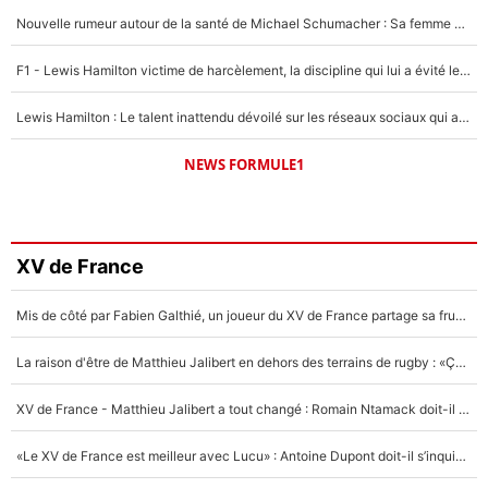
Nouvelle rumeur autour de la santé de Michael Schumacher : Sa femme Corinna sort du silence
F1 - Lewis Hamilton victime de harcèlement, la discipline qui lui a évité le pire : «J'aurais probablement mal tourné»
Lewis Hamilton : Le talent inattendu dévoilé sur les réseaux sociaux qui a impressionné Kim Kardashian pendant leurs vacances en amoureux !
NEWS FORMULE1
XV de France
Mis de côté par Fabien Galthié, un joueur du XV de France partage sa frustration : «ils ne me l’ont pas dit tout de suite»
La raison d'être de Matthieu Jalibert en dehors des terrains de rugby : «Ça m'atteint autant que si tu touches à un membre de ma famille»
XV de France - Matthieu Jalibert a tout changé : Romain Ntamack doit-il s’inquiéter pour sa place à un an de la Coupe du monde ?
«Le XV de France est meilleur avec Lucu» : Antoine Dupont doit-il s’inquiéter pour sa place ?