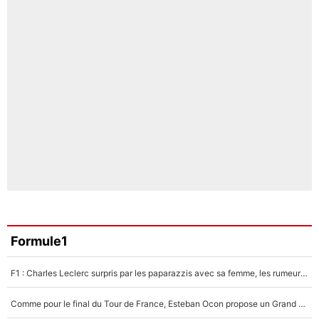
Formule1
F1 : Charles Leclerc surpris par les paparazzis avec sa femme, les rumeurs étaient vraies !
Comme pour le final du Tour de France, Esteban Ocon propose un Grand Prix de Formule 1 à Paris : «Autour de l’Arc de Triomphe, ce serait génial» !