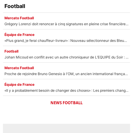
Football
Mercato Football
Grégory Lorenzi doit renoncer à cinq signatures en pleine crise financière : L’IA propose sept noms à l’OM pour un mercato réussi... à seulement 5M€ !
Équipe de France
«Plus grand, je ferai chauffeur-livreur» : Nouveau sélectionneur des Bleus, Zinédine Zidane s’était imaginé un avenir très différent lorsqu'il était enfant
Football
Johan Micoud en conflit avec un autre chroniqueur de L’EQUIPE du Soir : «Pendant un moment, je ne les ai pas remis ensemble dans l'émission»
Mercato Football
Proche de rejoindre Bruno Genesio à l'OM, un ancien international français va finalement débarquer... sur RMC !
Équipe de France
«Il y a probablement besoin de changer des choses» : Les premiers changements de Zinedine Zidane en équipe de France sont révélés ?
NEWS FOOTBALL