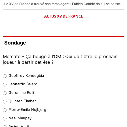
Le XV de France a trouvé son remplaçant : Fabien Galthié doit-il se passer d'Antoine Dupont ?
ACTUS XV DE FRANCE
Sondage
Mercato - Ça bouge à l’OM : Qui doit être le prochain
joueur à partir cet été ?
Geoffrey Kondogbia
Geoffrey Kondogbia
38%
Leonardo Balerdi
Leonardo Balerdi
Geronimo Rulli
32%
Quinten Timber
Geronimo Rulli
Pierre-Emile Hojbjerg
4%
Neal Maupay
Quinten Timber
Amine Harit