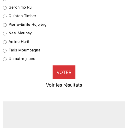
Leonardo Balerdi
Geronimo Rulli
32%
Quinten Timber
Geronimo Rulli
Pierre-Emile Hojbjerg
5%
Neal Maupay
Quinten Timber
Amine Harit
1%
Faris Moumbagna
Pierre-Emile Hojbjerg
Un autre joueur
9%
VOTER
Neal Maupay
4%
Voir les résultats
Amine Harit
3%
Faris Moumbagna
4%
Un autre joueur