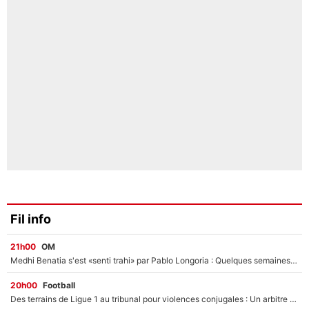
Fil info
21h00
OM
Medhi Benatia s'est «senti trahi» par Pablo Longoria : Quelques semaines après son départ, l'ancien directeur de football de l'OM règle ses comptes
20h00
Football
Des terrains de Ligue 1 au tribunal pour violences conjugales : Un arbitre français encourt une peine de 18 mois de prison !