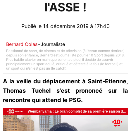
l'ASSE !
Publié le 14 décembre 2019 à 17h40
Bernard Colas
-
Journaliste
Passionné de sport, de cinéma et de télévision (à l’écran comme derrière)
depuis son enfance, Bernard est journaliste pour le 10 Sport depuis 2018.
Plus habile clavier en main que ballon au pied, il décide de couvrir
principalement un sport adulé, critiqué et détesté à la fois (le football) et
un sport qui n’en est pas un (le catch).
A la veille du déplacement à Saint-Etienne,
Thomas Tuchel s'est prononcé sur la
rencontre qui attend le PSG.