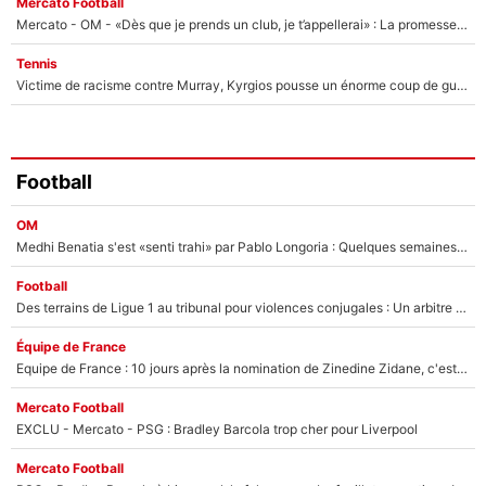
Mercato Football
Mercato - OM - «Dès que je prends un club, je t’appellerai» : La promesse de Marcelino au moment de claquer la porte
Tennis
Victime de racisme contre Murray, Kyrgios pousse un énorme coup de gueule !
Football
OM
Medhi Benatia s'est «senti trahi» par Pablo Longoria : Quelques semaines après son départ, l'ancien directeur de football de l'OM règle ses comptes
Football
Des terrains de Ligue 1 au tribunal pour violences conjugales : Un arbitre français encourt une peine de 18 mois de prison !
Équipe de France
Equipe de France : 10 jours après la nomination de Zinedine Zidane, c'est au tour de son fils de prendre un nouveau départ !
Mercato Football
EXCLU - Mercato - PSG : Bradley Barcola trop cher pour Liverpool
Mercato Football