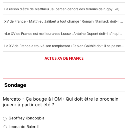
La raison d'être de Matthieu Jalibert en dehors des terrains de rugby : «Ça m'atteint autant que si tu touches à un membre de ma famille»
XV de France - Matthieu Jalibert a tout changé : Romain Ntamack doit-il s’inquiéter pour sa place à un an de la Coupe du monde ?
«Le XV de France est meilleur avec Lucu» : Antoine Dupont doit-il s’inquiéter pour sa place ?
Le XV de France a trouvé son remplaçant : Fabien Galthié doit-il se passer d'Antoine Dupont ?
ACTUS XV DE FRANCE
Sondage
Mercato - Ça bouge à l’OM : Qui doit être le prochain
joueur à partir cet été ?
Geoffrey Kondogbia
Geoffrey Kondogbia
38%
Leonardo Balerdi