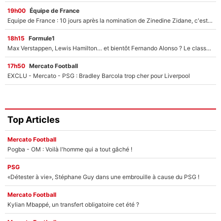
19h00
Équipe de France
Equipe de France : 10 jours après la nomination de Zinedine Zidane, c'est au tour de son fils de prendre un nouveau départ !
18h15
Formule1
Max Verstappen, Lewis Hamilton… et bientôt Fernando Alonso ? Le classement des pilotes les mieux payés en Formule 1 risque de changer !
17h50
Mercato Football
EXCLU - Mercato - PSG : Bradley Barcola trop cher pour Liverpool
Top Articles
Mercato Football
Pogba - OM : Voilà l'homme qui a tout gâché !
PSG
«Détester à vie», Stéphane Guy dans une embrouille à cause du PSG !
Mercato Football
Kylian Mbappé, un transfert obligatoire cet été ?