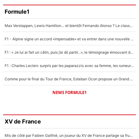
Formule1
Max Verstappen, Lewis Hamilton… et bientôt Fernando Alonso ? Le classement des pilotes les mieux payés en Formule 1 risque de changer !
F1 - Alpine signe un accord «impensable» et va entrer dans une nouvelle dimension : Grande nouvelle pour Pierre Gasly !
F1 : « Je lui ai fait un câlin, puis j’ai dû partir...», le témoignage émouvant de Max Verstappen sur sa fille
F1 : Charles Leclerc surpris par les paparazzis avec sa femme, les rumeurs étaient vraies !
Comme pour le final du Tour de France, Esteban Ocon propose un Grand Prix de Formule 1 à Paris : «Autour de l’Arc de Triomphe, ce serait génial» !
NEWS FORMULE1
XV de France
Mis de côté par Fabien Galthié, un joueur du XV de France partage sa frustration : «ils ne me l’ont pas dit tout de suite»