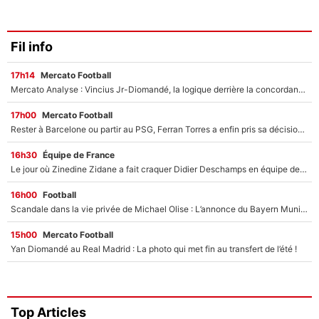
Fil info
17h14
Mercato Football
Mercato Analyse : Vincius Jr-Diomandé, la logique derrière la concordance des temps
17h00
Mercato Football
Rester à Barcelone ou partir au PSG, Ferran Torres a enfin pris sa décision : La course contre la montre est lancée !
16h30
Équipe de France
Le jour où Zinedine Zidane a fait craquer Didier Deschamps en équipe de France : «Je m’en suis voulu», l’ancien sélectionneur a regretté son geste !
16h00
Football
Scandale dans la vie privée de Michael Olise : L’annonce du Bayern Munich sur son enfant caché
15h00
Mercato Football
Yan Diomandé au Real Madrid : La photo qui met fin au transfert de l’été !
Top Articles