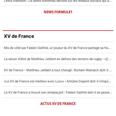
Lewis Hamilton : Le talent inattendu dévoilé sur les réseaux sociaux qui a impressionné Kim Kardashian pendant leurs vacances en amoureux !
NEWS FORMULE1
XV de France
Mis de côté par Fabien Galthié, un joueur du XV de France partage sa frustration : «ils ne me l’ont pas dit tout de suite»
La raison d'être de Matthieu Jalibert en dehors des terrains de rugby : «Ça m'atteint autant que si tu touches à un membre de ma famille»
XV de France - Matthieu Jalibert a tout changé : Romain Ntamack doit-il s’inquiéter pour sa place à un an de la Coupe du monde ?
«Le XV de France est meilleur avec Lucu» : Antoine Dupont doit-il s’inquiéter pour sa place ?
Le XV de France a trouvé son remplaçant : Fabien Galthié doit-il se passer d'Antoine Dupont ?
ACTUS XV DE FRANCE