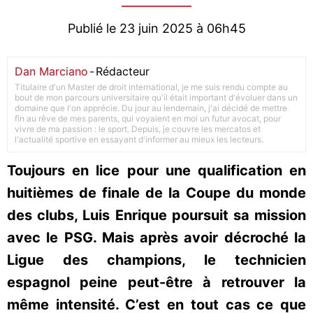
Publié le 23 juin 2025 à 06h45
Dan Marciano
-
Rédacteur
Titulaire d'un Master de droit international, je me suis rendu compte au
bout de mon parcours universitaire qu'il était important d'évoluer dans un
domaine que l'on apprécie. Du jour au lendemain, j'ai décidé de mettre
fin au rêve de mes parents, qui voyaient en moi un futur avocat, pour
vivre de ma passion : le sport. Depuis, je couvre les mercatos et
l'actualité sportive en essayant d'informer au mieux les lecteurs.
Toujours en lice pour une qualification en
huitièmes de finale de la Coupe du monde
des clubs, Luis Enrique poursuit sa mission
avec le PSG. Mais après avoir décroché la
Ligue des champions, le technicien
espagnol peine peut-être à retrouver la
même intensité. C’est en tout cas ce que