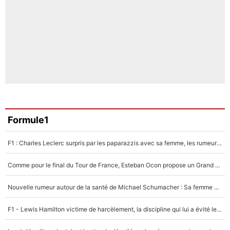
Formule1
F1 : Charles Leclerc surpris par les paparazzis avec sa femme, les rumeurs étaient vraies !
Comme pour le final du Tour de France, Esteban Ocon propose un Grand Prix de Formule 1 à Paris : «Autour de l’Arc de Triomphe, ce serait génial» !
Nouvelle rumeur autour de la santé de Michael Schumacher : Sa femme Corinna sort du silence
F1 - Lewis Hamilton victime de harcèlement, la discipline qui lui a évité le pire : «J'aurais probablement mal tourné»