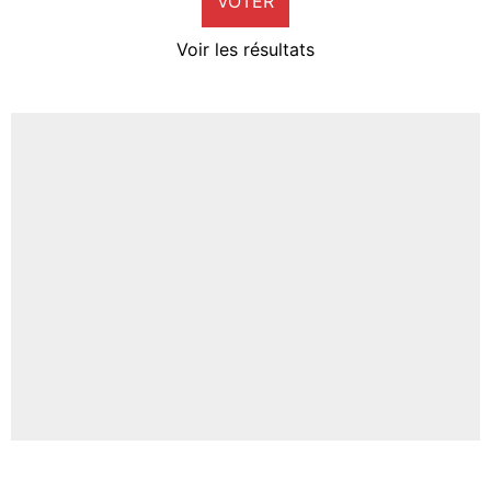
VOTER
Neal Maupay
4%
Voir les résultats
Amine Harit
3%
Faris Moumbagna
5%
Un autre joueur
5%
1510 personnes ont participé aux votes.