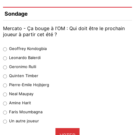
Sondage
Mercato - Ça bouge à l’OM : Qui doit être le prochain
joueur à partir cet été ?
Geoffrey Kondogbia
Geoffrey Kondogbia
38%
Leonardo Balerdi
Leonardo Balerdi
Geronimo Rulli
32%
Quinten Timber
Geronimo Rulli
Pierre-Emile Hojbjerg
5%
Neal Maupay
Quinten Timber
Amine Harit
1%
Faris Moumbagna
Pierre-Emile Hojbjerg
Un autre joueur
9%