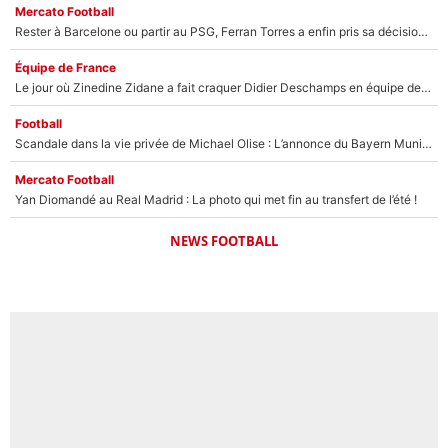
Mercato Football
Rester à Barcelone ou partir au PSG, Ferran Torres a enfin pris sa décision : La course contre la montre est lancée !
Équipe de France
Le jour où Zinedine Zidane a fait craquer Didier Deschamps en équipe de France : «Je m’en suis voulu», l’ancien sélectionneur a regretté son geste !
Football
Scandale dans la vie privée de Michael Olise : L’annonce du Bayern Munich sur son enfant caché
Mercato Football
Yan Diomandé au Real Madrid : La photo qui met fin au transfert de l’été !
NEWS FOOTBALL