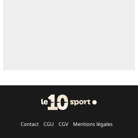
Un autre joueur
5%
1659 personnes ont participé aux votes.
Contact
CGU
CGV
Mentions légales