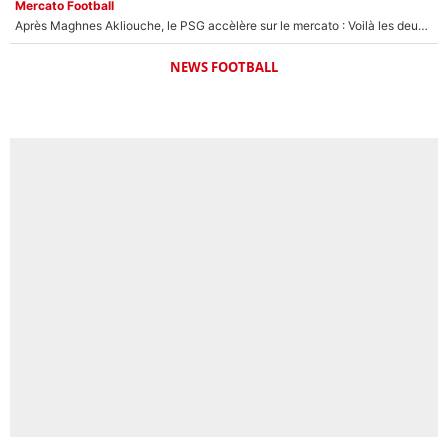
Mercato Football
Après Maghnes Akliouche, le PSG accèlère sur le mercato : Voilà les deux nouvelles recrues qui vont signer la semaine prochaine ?
NEWS FOOTBALL