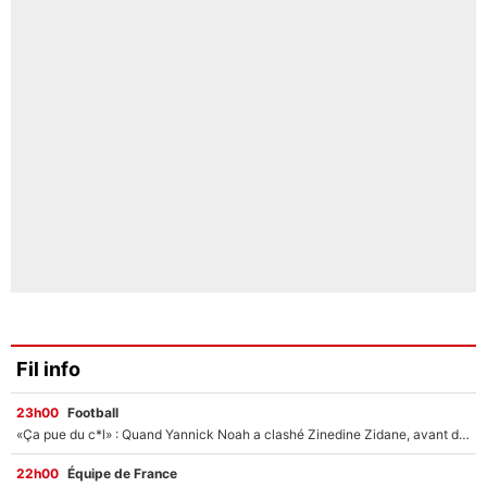
Fil info
23h00
Football
«Ça pue du c*l» : Quand Yannick Noah a clashé Zinedine Zidane, avant de se faire recadrer par le nouveau sélectionneur de l'équipe de France !
22h00
Équipe de France