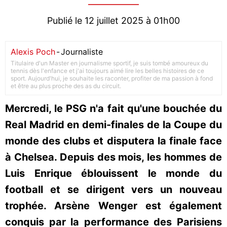
Publié le 12 juillet 2025 à 01h00
Alexis Poch
-
Journaliste
Titulaire d'un Master en journalisme sportif, je suis tombé amoureux du
tennis dès l'enfance et j'ai toujours aimé lire les belles histoires de ce
sport. Aujourd'hui, je souhaite les raconter, profiter de ma passion à fond
et être au plus proche des as du circuit.
Mercredi, le PSG n'a fait qu'une bouchée du
Real Madrid en demi-finales de la Coupe du
monde des clubs et disputera la finale face
à Chelsea. Depuis des mois, les hommes de
Luis Enrique éblouissent le monde du
football et se dirigent vers un nouveau
trophée. Arsène Wenger est également
conquis par la performance des Parisiens