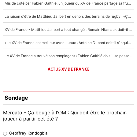
Mis de côté par Fabien Galthié, un joueur du XV de France partage sa frustration : «ils ne me l’ont pas dit tout de suite»
La raison d'être de Matthieu Jalibert en dehors des terrains de rugby : «Ça m'atteint autant que si tu touches à un membre de ma famille»
XV de France - Matthieu Jalibert a tout changé : Romain Ntamack doit-il s’inquiéter pour sa place à un an de la Coupe du monde ?
«Le XV de France est meilleur avec Lucu» : Antoine Dupont doit-il s’inquiéter pour sa place ?
Le XV de France a trouvé son remplaçant : Fabien Galthié doit-il se passer d'Antoine Dupont ?
ACTUS XV DE FRANCE
Sondage
Mercato - Ça bouge à l’OM : Qui doit être le prochain
joueur à partir cet été ?
Geoffrey Kondogbia
Geoffrey Kondogbia