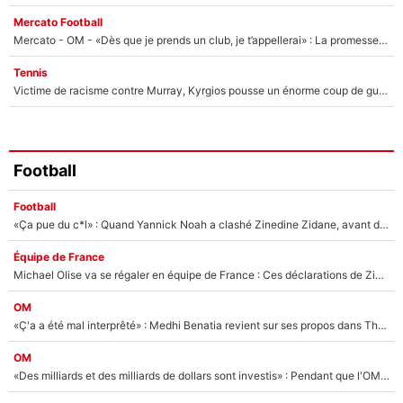
Mercato Football
Mercato - OM - «Dès que je prends un club, je t’appellerai» : La promesse de Marcelino au moment de claquer la porte
Tennis
Victime de racisme contre Murray, Kyrgios pousse un énorme coup de gueule !
Football
Football
«Ça pue du c*l» : Quand Yannick Noah a clashé Zinedine Zidane, avant de se faire recadrer par le nouveau sélectionneur de l'équipe de France !
Équipe de France
Michael Olise va se régaler en équipe de France : Ces déclarations de Zinedine Zidane qui prouvent qu'il va tout miser sur la star du Bayern Munich !
OM
«Ç'a a été mal interprêté» : Medhi Benatia revient sur ses propos dans The Bridge et précise ses conditions pour rejoindre le PSG !
OM
«Des milliards et des milliards de dollars sont investis» : Pendant que l'OM est en pleine crise financière, Frank McCourt lance un nouveau projet à 260M€ !