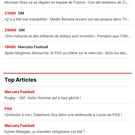
Michael Olise va se régaler en équipe de France : Ces déclarations de Zinedine Zidane qui prouvent qu'il va tout miser sur la star du Bayern Munich !
21h00
OM
«Ç'a a été mal interprêté» : Medhi Benatia revient sur ses propos dans The Bridge et précise ses conditions pour rejoindre le PSG !
20h00
OM
«Des milliards et des milliards de dollars sont investis» : Pendant que l'OM est en pleine crise financière, Frank McCourt lance un nouveau projet à 260M€ !
19h00
Mercato Football
Après Maghnes Akliouche, le PSG accèlère sur le mercato : Voilà les deux nouvelles recrues qui vont signer la semaine prochaine ?
Top Articles
Mercato Football
Pogba - OM : Voilà l'homme qui a tout gâché !
PSG
«Détester à vie», Stéphane Guy dans une embrouille à cause du PSG !
Mercato Football
Kylian Mbappé, un transfert obligatoire cet été ?