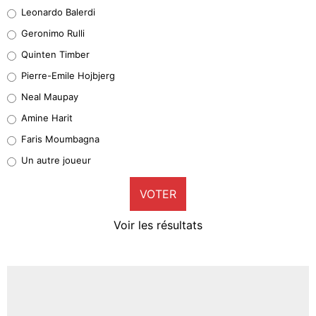
38%
Leonardo Balerdi
Leonardo Balerdi
Geronimo Rulli
32%
Quinten Timber
Geronimo Rulli
Pierre-Emile Hojbjerg
5%
Neal Maupay
Quinten Timber
Amine Harit
1%
Faris Moumbagna
Pierre-Emile Hojbjerg
Un autre joueur
9%
VOTER
Neal Maupay
4%
Voir les résultats
Amine Harit
3%
Faris Moumbagna
4%