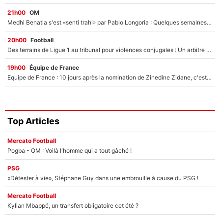
21h00
OM
Medhi Benatia s'est «senti trahi» par Pablo Longoria : Quelques semaines après son départ, l'ancien directeur de football de l'OM règle ses comptes
20h00
Football
Des terrains de Ligue 1 au tribunal pour violences conjugales : Un arbitre français encourt une peine de 18 mois de prison !
19h00
Équipe de France
Equipe de France : 10 jours après la nomination de Zinedine Zidane, c'est au tour de son fils de prendre un nouveau départ !
Top Articles
Mercato Football
Pogba - OM : Voilà l'homme qui a tout gâché !
PSG
«Détester à vie», Stéphane Guy dans une embrouille à cause du PSG !
Mercato Football
Kylian Mbappé, un transfert obligatoire cet été ?