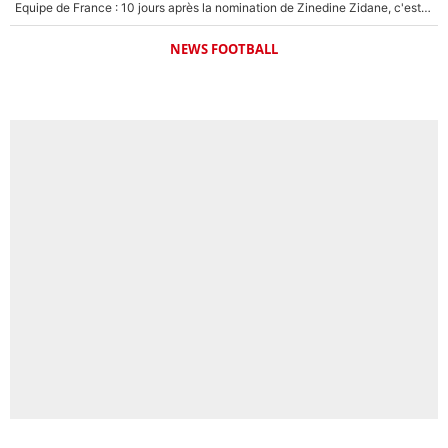
Equipe de France : 10 jours après la nomination de Zinedine Zidane, c'est au tour de son fils de prendre un nouveau départ !
NEWS FOOTBALL