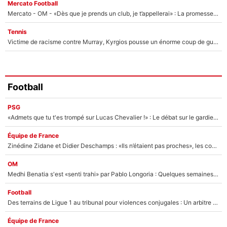
Mercato Football
Mercato - OM - «Dès que je prends un club, je t’appellerai» : La promesse de Marcelino au moment de claquer la porte
Tennis
Victime de racisme contre Murray, Kyrgios pousse un énorme coup de gueule !
Football
PSG
«Admets que tu t'es trompé sur Lucas Chevalier !» : Le débat sur le gardien du PSG vire au clash à l'After Foot
Équipe de France
Zinédine Zidane et Didier Deschamps : «Ils n’étaient pas proches», les confidences d’un membre de l’équipe de France 1998 sur leur relation spéciale
OM
Medhi Benatia s'est «senti trahi» par Pablo Longoria : Quelques semaines après son départ, l'ancien directeur de football de l'OM règle ses comptes
Football
Des terrains de Ligue 1 au tribunal pour violences conjugales : Un arbitre français encourt une peine de 18 mois de prison !
Équipe de France