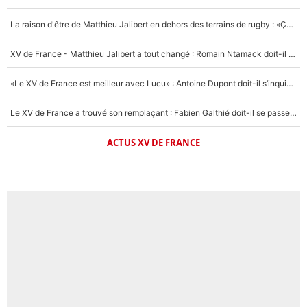
La raison d'être de Matthieu Jalibert en dehors des terrains de rugby : «Ça m'atteint autant que si tu touches à un membre de ma famille»
XV de France - Matthieu Jalibert a tout changé : Romain Ntamack doit-il s’inquiéter pour sa place à un an de la Coupe du monde ?
«Le XV de France est meilleur avec Lucu» : Antoine Dupont doit-il s’inquiéter pour sa place ?
Le XV de France a trouvé son remplaçant : Fabien Galthié doit-il se passer d'Antoine Dupont ?
ACTUS XV DE FRANCE