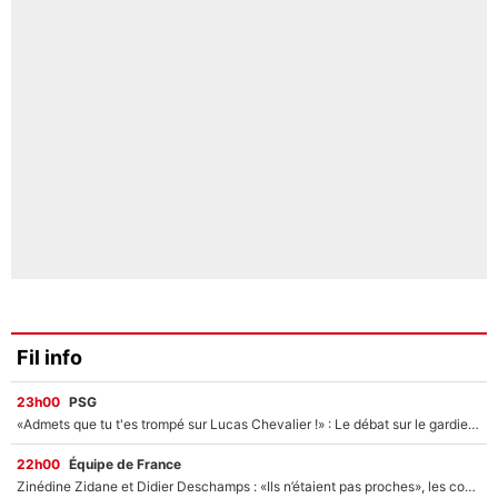
Fil info
23h00
PSG
«Admets que tu t'es trompé sur Lucas Chevalier !» : Le débat sur le gardien du PSG vire au clash à l'After Foot
22h00
Équipe de France
Zinédine Zidane et Didier Deschamps : «Ils n’étaient pas proches», les confidences d’un membre de l’équipe de France 1998 sur leur relation spéciale