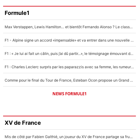
Formule1
Max Verstappen, Lewis Hamilton… et bientôt Fernando Alonso ? Le classement des pilotes les mieux payés en Formule 1 risque de changer !
F1 - Alpine signe un accord «impensable» et va entrer dans une nouvelle dimension : Grande nouvelle pour Pierre Gasly !
F1 : « Je lui ai fait un câlin, puis j’ai dû partir...», le témoignage émouvant de Max Verstappen sur sa fille
F1 : Charles Leclerc surpris par les paparazzis avec sa femme, les rumeurs étaient vraies !
Comme pour le final du Tour de France, Esteban Ocon propose un Grand Prix de Formule 1 à Paris : «Autour de l’Arc de Triomphe, ce serait génial» !
NEWS FORMULE1
XV de France
Mis de côté par Fabien Galthié, un joueur du XV de France partage sa frustration : «ils ne me l’ont pas dit tout de suite»