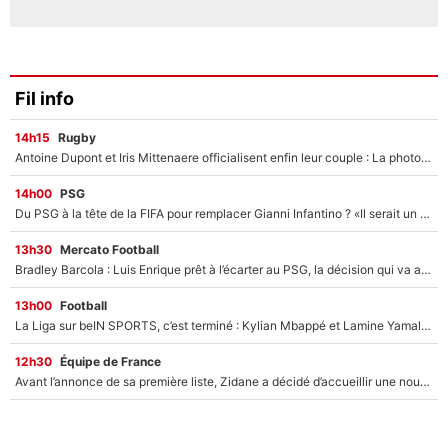
Fil info
14h15
Rugby
Antoine Dupont et Iris Mittenaere officialisent enfin leur couple : La photo qui enflamme les réseaux sociaux
14h00
PSG
Du PSG à la tête de la FIFA pour remplacer Gianni Infantino ? «Il serait un mauvais président», le patron de la Liga s'attaque à Nasser Al-Khelaïfi !
13h30
Mercato Football
Bradley Barcola : Luis Enrique prêt à l’écarter au PSG, la décision qui va accélérer son transfert à Liverpool ?
13h00
Football
La Liga sur beIN SPORTS, c’est terminé : Kylian Mbappé et Lamine Yamal changent de chaîne, «le moment était venu d'ouvrir un nouveau chapitre»
12h30
Équipe de France
Avant l’annonce de sa première liste, Zidane a décidé d’accueillir une nouvelle tête en équipe de France