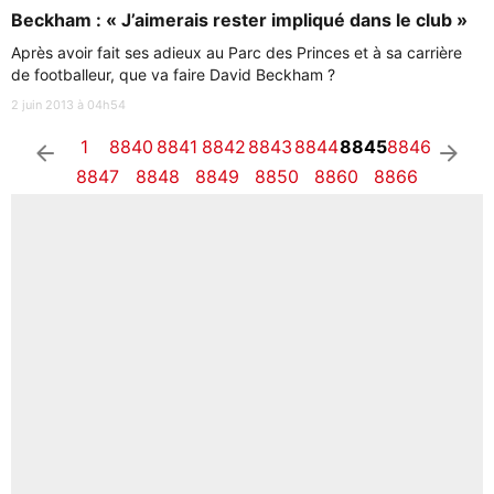
Beckham : « J’aimerais rester impliqué dans le club »
Après avoir fait ses adieux au Parc des Princes et à sa carrière
de footballeur, que va faire David Beckham ?
2 juin 2013 à 04h54
1
8840
8841
8842
8843
8844
8845
8846
arrow_left
arrow_right
8847
8848
8849
8850
8860
8866