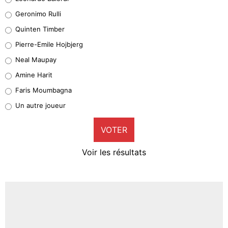
Leonardo Balerdi
Geronimo Rulli
32%
Quinten Timber
Geronimo Rulli
Pierre-Emile Hojbjerg
5%
Neal Maupay
Quinten Timber
Amine Harit
1%
Faris Moumbagna
Pierre-Emile Hojbjerg
Un autre joueur
9%
VOTER
Neal Maupay
4%
Voir les résultats
Amine Harit
3%
Faris Moumbagna
4%
Un autre joueur