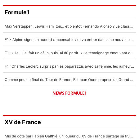
Formule1
Max Verstappen, Lewis Hamilton… et bientôt Fernando Alonso ? Le classement des pilotes les mieux payés en Formule 1 risque de changer !
F1 - Alpine signe un accord «impensable» et va entrer dans une nouvelle dimension : Grande nouvelle pour Pierre Gasly !
F1 : « Je lui ai fait un câlin, puis j’ai dû partir...», le témoignage émouvant de Max Verstappen sur sa fille
F1 : Charles Leclerc surpris par les paparazzis avec sa femme, les rumeurs étaient vraies !
Comme pour le final du Tour de France, Esteban Ocon propose un Grand Prix de Formule 1 à Paris : «Autour de l’Arc de Triomphe, ce serait génial» !
NEWS FORMULE1
XV de France
Mis de côté par Fabien Galthié, un joueur du XV de France partage sa frustration : «ils ne me l’ont pas dit tout de suite»