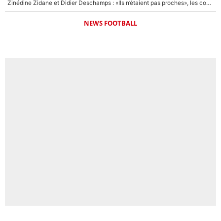
Zinédine Zidane et Didier Deschamps : «Ils n’étaient pas proches», les confidences d’un membre de l’équipe de France 1998 sur leur relation spéciale
NEWS FOOTBALL