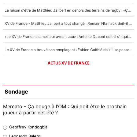
La raison d'être de Matthieu Jalibert en dehors des terrains de rugby : «Ça m'atteint autant que si tu touches à un membre de ma famille»
XV de France - Matthieu Jalibert a tout changé : Romain Ntamack doit-il s’inquiéter pour sa place à un an de la Coupe du monde ?
«Le XV de France est meilleur avec Lucu» : Antoine Dupont doit-il s’inquiéter pour sa place ?
Le XV de France a trouvé son remplaçant : Fabien Galthié doit-il se passer d'Antoine Dupont ?
ACTUS XV DE FRANCE
Sondage
Mercato - Ça bouge à l’OM : Qui doit être le prochain
joueur à partir cet été ?
Geoffrey Kondogbia
Geoffrey Kondogbia
38%
Leonardo Balerdi