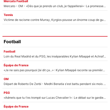
Mercato Football
Mercato - OM - «Dès que je prends un club, je t’appellerai» : La promesse de Marcelino au moment de claquer la porte
Tennis
Victime de racisme contre Murray, Kyrgios pousse un énorme coup de gueule !
Football
Football
Loin du Real Madrid et du PSG, les inséparables Kylian Mbappé et Achraf Hakimi changent d'équipe le temps d'une journée !
Équipe de France
«Je ne sais pas pourquoi j’ai dit ça...» : Kylian Mbappé raconte sa première rencontre avec Zinédine Zidane (et c’est très drôle)
OM
Départ de Roberto De Zerbi - Medhi Benatia s'est battu pendant six mois pour le retenir à l'OM, le PSG a été le naufrage de trop : «Je pars avec toi»
PSG
«Admets que tu t'es trompé sur Lucas Chevalier !» : Le débat sur le gardien du PSG vire au clash à l'After Foot
Équipe de France