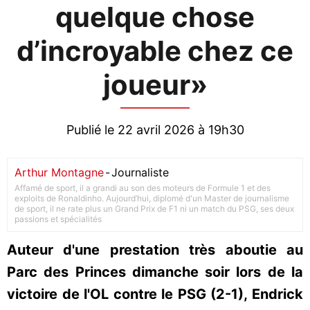
quelque chose
d’incroyable chez ce
joueur»
Publié le 22 avril 2026 à 19h30
Arthur Montagne
-
Journaliste
Affamé de sport, il a grandi au son des moteurs de Formule 1 et des
exploits de Ronaldinho. Aujourd’hui, diplomé d'un Master de journalisme
de sport, il ne rate plus un Grand Prix de F1 ni un match du PSG, ses deux
passions et spécialités
Auteur d'une prestation très aboutie au
Parc des Princes dimanche soir lors de la
victoire de l'OL contre le PSG (2-1), Endrick