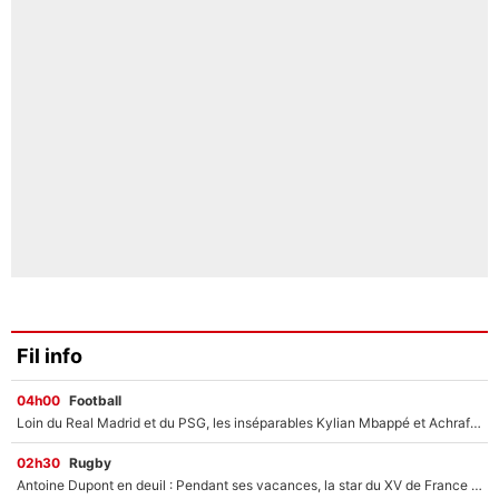
Fil info
04h00
Football
Loin du Real Madrid et du PSG, les inséparables Kylian Mbappé et Achraf Hakimi changent d'équipe le temps d'une journée !
02h30
Rugby
Antoine Dupont en deuil : Pendant ses vacances, la star du XV de France a perdu sa grand-mère