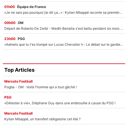
01h00
Équipe de France
«Je ne sais pas pourquoi j’ai dit ça...» : Kylian Mbappé raconte sa première rencontre avec Zinédine Zidane (et c’est très drôle)
00h00
OM
Départ de Roberto De Zerbi - Medhi Benatia s'est battu pendant six mois pour le retenir à l'OM, le PSG a été le naufrage de trop : «Je pars avec toi»
23h00
PSG
«Admets que tu t'es trompé sur Lucas Chevalier !» : Le débat sur le gardien du PSG vire au clash à l'After Foot
Top Articles
Mercato Football
Pogba - OM : Voilà l'homme qui a tout gâché !
PSG
«Détester à vie», Stéphane Guy dans une embrouille à cause du PSG !
Mercato Football
Kylian Mbappé, un transfert obligatoire cet été ?