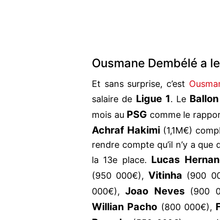
Ousmane Dembélé a le p
Et sans surprise, c’est
Ousma
Ligue 1
Ballo
salaire de
. Le
PSG
mois au
comme le rappo
Achraf Hakimi
(1,1M€) compl
rendre compte qu’il n’y a que
Lucas Hernan
la 13e place.
Vitinha
(950 000€),
(900 0
Joao Neves
000€),
(900 0
Willian Pacho
(800 000€),