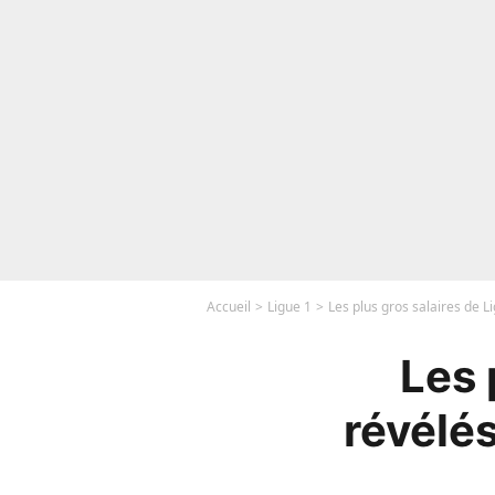
Accueil
Ligue 1
Les plus gros salaires de L
Les 
révélés