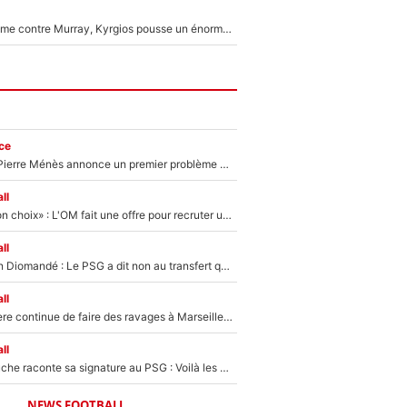
Victime de racisme contre Murray, Kyrgios pousse un énorme coup de gueule !
ce
Michael Olise : Pierre Ménès annonce un premier problème pour Zinedine Zidane en équipe de France
ll
«C’est un très bon choix» : L'OM fait une offre pour recruter un ancien joueur du PSG... et c'est validé dans l'After Foot !
ll
140M€ pour Yan Diomandé : Le PSG a dit non au transfert qui bat tous les records sur le mercato
ll
La crise financière continue de faire des ravages à Marseille : L’OM a placé 12 joueurs sur le marché des transferts… et ça pourrait lui rapporter près de 100M€ !
ll
Maghnes Akliouche raconte sa signature au PSG : Voilà les coulisses de son transfert de rêve à 50M€
NEWS FOOTBALL