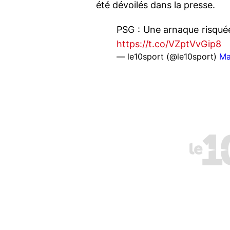
été dévoilés dans la presse.
PSG : Une arnaque risquée
https://t.co/VZptVvGip8
— le10sport (@le10sport)
Ma