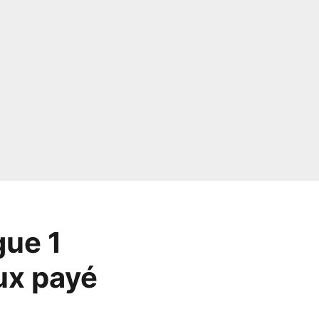
gue 1
eux payé