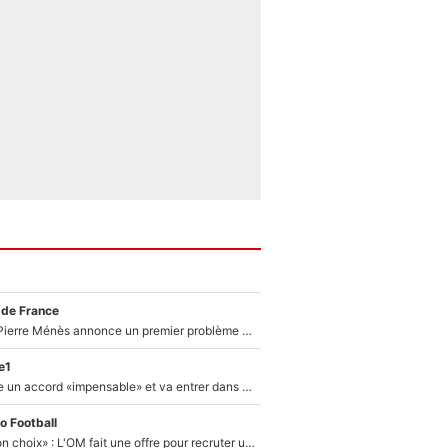
 de France
Michael Olise : Pierre Ménès annonce un premier problème pour Zinedine Zidane en équipe de France
e1
F1 - Alpine signe un accord «impensable» et va entrer dans une nouvelle dimension : Grande nouvelle pour Pierre Gasly !
o Football
«C’est un très bon choix» : L'OM fait une offre pour recruter un ancien joueur du PSG... et c'est validé dans l'After Foot !