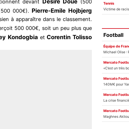
Désiré Doué
tionnent devant
(500
Tennis
Pierre-Emile Hojbjerg
500 000€).
sien à apparaître dans le classement.
rçoit 500 000€, soit un peu plus que
Football
rey Kondogbia
Corentin Tolisso
et
Équipe de Fran
Mercato Footba
Mercato Footba
Mercato Footba
Mercato Footba