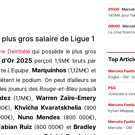
01h00
Mercato
00h00
Mercat
lus gros salaire de Ligue 1
ne Dembélé
qui possède le plus gros
Top Articl
n d’Or 2025
perçoit 1,5M€ bruts par
Marquinhos
rte
L’Equipe
.
(1,12M€) et
Mercato Footba
Pogba - OM : Vo
ètent le podium. On peut d’ailleurs se
PSG
 des joueurs des
Rouge-et-Bleu
jusqu’à
dez
Warren Zaïre-Emery
(1,1M€),
Mercato Footba
Khvicha Kvaratskhelia
00€),
(900
Kylian Mbappé, u
Nuno Mendes
00€),
(800 000€),
Mercato Footba
Fabian Ruiz
Bradley
(800 000€) et