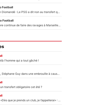
 Football
140M€ pour Yan Diomandé : Le PSG a dit non au transfert qui bat tous les records sur le mercato
o Football
La crise financière continue de faire des ravages à Marseille : L’OM a placé 12 joueurs sur le marché des transferts… et ça pourrait lui rapporter près de 100M€ !
es
ll
ilà l'homme qui a tout gâché !
«Détester à vie», Stéphane Guy dans une embrouille à cause du PSG !
ll
n transfert obligatoire cet été ?
ll
Mercato - OM - «Dès que je prends un club, je t’appellerai» : La promesse de Marcelino au moment de claquer la porte