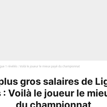
igue 1 révélés : Voilà le joueur le mieux payé du championnat
plus gros salaires de Li
 : Voilà le joueur le mi
du championnat