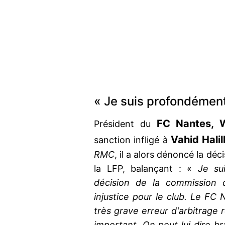
« Je suis profondémen
FC Nantes, 
Président du
Vahid Hali
sanction infligé à
RMC
, il a alors dénoncé la dé
la LFP, balançant : «
Je su
décision de la commission d
injustice pour le club. Le FC
très grave erreur d'arbitrage 
important. On peut lui dire br