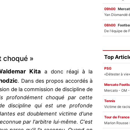
09h00
Mercat
08h00
Footbal
Top Articl
t choqué »
PSG
Waldemar Kita
a donc réagi à la
lhodzic
. Dans des propos accordés à
Mercato Footba
cision de la commission de discipline de
is profondément choqué par cette
Tennis
e discipline qui est une profonde
 Nantes est doublement victime d'une
Tour de France
reconnue par l'arbitre lui-même. C'est
Marion Rousse :
avo parce qu'il l’a reconnu. Quand on