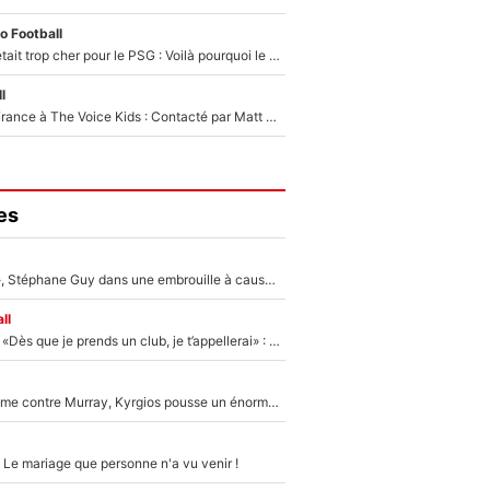
o Football
Yan Diomandé était trop cher pour le PSG : Voilà pourquoi le Real Madrid a accepté de payer la somme record de 140M€ pour boucler son transfert !
l
De l'équipe de France à The Voice Kids : Contacté par Matt Pokora, Kylian Mbappé a accepté de jouer un rôle inédit sur TF1 !
es
«Détester à vie», Stéphane Guy dans une embrouille à cause du PSG !
ll
Mercato - OM - «Dès que je prends un club, je t’appellerai» : La promesse de Marcelino au moment de claquer la porte
Victime de racisme contre Murray, Kyrgios pousse un énorme coup de gueule !
 Le mariage que personne n'a vu venir !