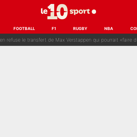
SG : Le FC Barcelone prend la parole alors qu'un transfert de
n transfert à l'OM, Quinten Timber raconte ses doutes après
FOOTBALL
F1
RUGBY
NBA
CO
fuse le transfert de Max Verstappen qui pourrait «faire des vagues»
r le PSG : Voilà pourquoi le Real Madrid a accepté de payer la somme reco
Voice Kids : Contacté par Matt Pokora, Kylian Mbappé a accepté