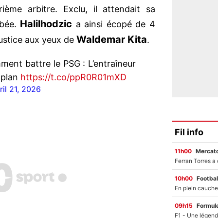
ème arbitre. Exclu, il attendait sa
Halilhodzic
mbée.
a ainsi écopé de 4
Waldemar Kita
ustice aux yeux de
.
ment battre le PSG : L’entraîneur
 plan
https://t.co/ppR0R01mXD
ril 21, 2026
Fil info
11h00
Mercato
10h00
Footbal
09h15
Formul