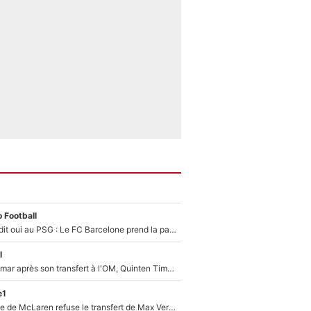
 Football
Ferran Torres a dit oui au PSG : Le FC Barcelone prend la parole alors qu'un transfert de l'attaquant espagnol prend forme
l
En plein cauchemar après son transfert à l'OM, Quinten Timber raconte ses doutes après sa signature à Marseille
e1
F1 - Une légende de McLaren refuse le transfert de Max Verstappen qui pourrait «faire des vagues» et plomber l'ambiance dans l'équipe