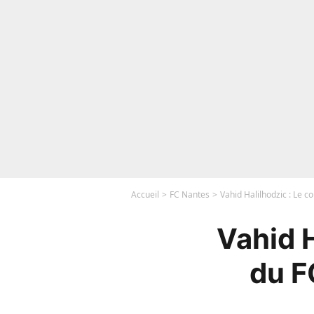
Accueil
FC Nantes
Vahid Halilhodzic : Le 
Vahid H
du F