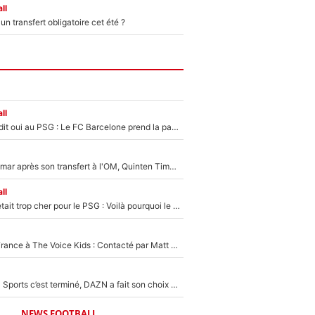
ll
n transfert obligatoire cet été ?
ll
Ferran Torres a dit oui au PSG : Le FC Barcelone prend la parole alors qu'un transfert de l'attaquant espagnol prend forme
En plein cauchemar après son transfert à l'OM, Quinten Timber raconte ses doutes après sa signature à Marseille
ll
Yan Diomandé était trop cher pour le PSG : Voilà pourquoi le Real Madrid a accepté de payer la somme record de 140M€ pour boucler son transfert !
De l'équipe de France à The Voice Kids : Contacté par Matt Pokora, Kylian Mbappé a accepté de jouer un rôle inédit sur TF1 !
La Liga sur beIN Sports c’est terminé, DAZN a fait son choix pour Benjamin Da Silva et Omar Da Fonseca !
NEWS FOOTBALL