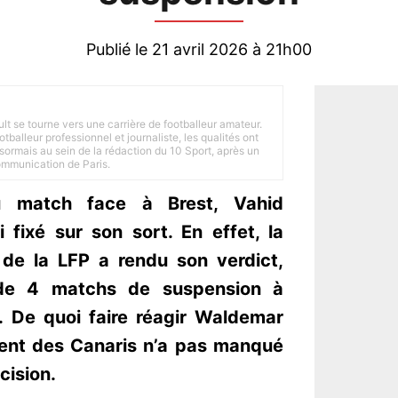
Publié le 21 avril 2026 à 21h00
ult se tourne vers une carrière de footballeur amateur.
balleur professionnel et journaliste, les qualités ont
ésormais au sein de la rédaction du 10 Sport, après un
Communication de Paris.
u match face à Brest, Vahid
i fixé sur son sort. En effet, la
 de la LFP a rendu son verdict,
n de 4 matchs de suspension à
. De quoi faire réagir Waldemar
ident des Canaris n’a pas manqué
cision.