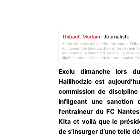
Thibault Morlain
-
Journaliste
Après s’être essayé à différents sports, Thiba
Au moment de faire un choix entre devenir foot
fait pencher la balance d’un côté. Le voilà d
diplôme obtenu à l’Institut International de 
Exclu dimanche lors d
Halilhodzic est aujourd’hu
commission de discipline
infligeant une sanctio
l’entraineur du FC Nantes
Kita et voilà que le prés
de s’insurger d’une telle dé