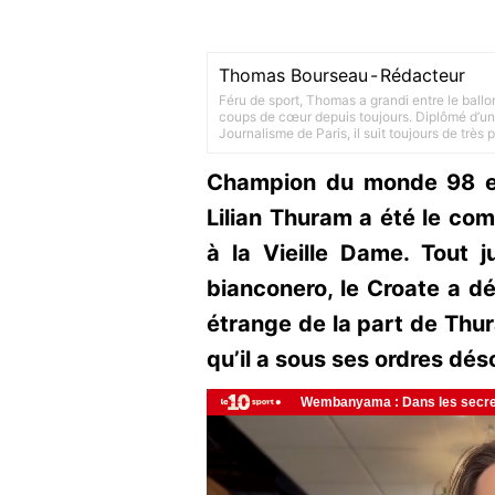
Thomas Bourseau
-
Rédacteur
Féru de sport, Thomas a grandi entre le ballo
coups de cœur depuis toujours. Diplômé d’un 
Journalisme de Paris, il suit toujours de très
Champion du monde 98 et
Lilian Thuram a été le co
à la Vieille Dame. Tout 
bianconero, le Croate a dé
étrange de la part de Thur
qu’il a sous ses ordres dés