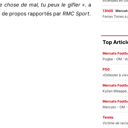
e chose de mal, tu peux le gifler »
. a
13h00
Mercato
is de propos rapportés par
RMC Sport.
Top Articl
Mercato Footba
Pogba - OM : Vo
PSG
Mercato Footba
Kylian Mbappé, u
Mercato Footba
Tennis