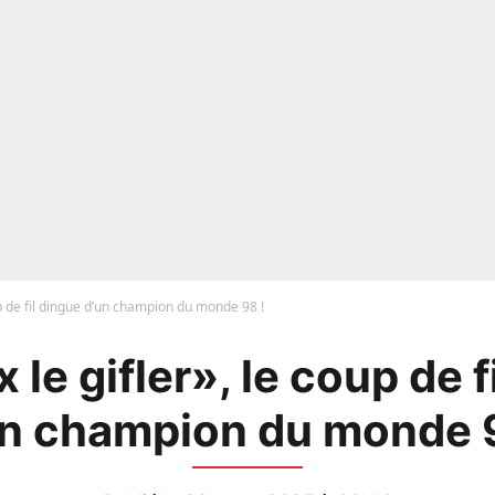
up de fil dingue d’un champion du monde 98 !
 le gifler», le coup de f
un champion du monde 9