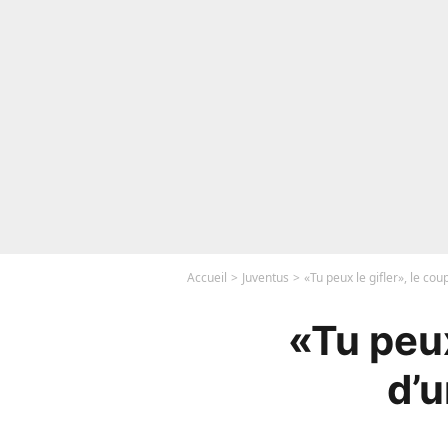
Accueil
Juventus
«Tu peux le gifler», le co
«Tu peux
d’