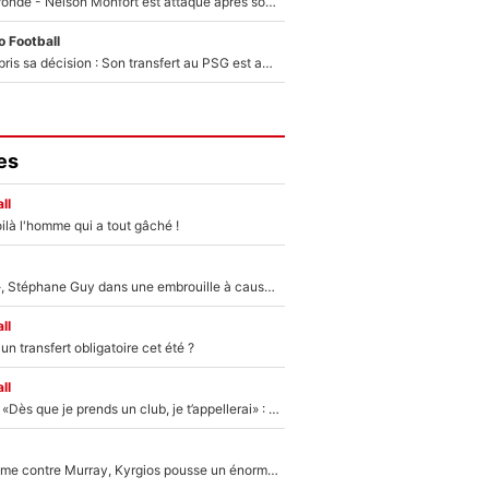
Incendies en Gironde - Nelson Monfort est attaqué après son dérapage sur CNews : «Et lui, il prend combien pour parler dans un studio climatisé?»
 Football
Ferran Torres a pris sa décision : Son transfert au PSG est annoncé en Espagne !
es
ll
ilà l'homme qui a tout gâché !
«Détester à vie», Stéphane Guy dans une embrouille à cause du PSG !
ll
n transfert obligatoire cet été ?
ll
Mercato - OM - «Dès que je prends un club, je t’appellerai» : La promesse de Marcelino au moment de claquer la porte
Victime de racisme contre Murray, Kyrgios pousse un énorme coup de gueule !