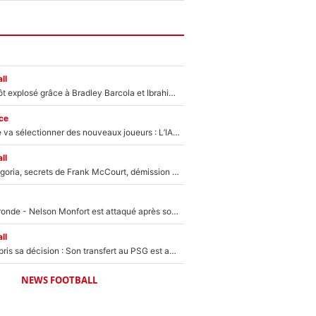
ll
Un record bientôt explosé grâce à Bradley Barcola et Ibrahim Mbaye : Le PSG sur le point de réaliser un mercato historique ?
ce
Zinédine Zidane va sélectionner des nouveaux joueurs : L’IA dévoile les 5 cracks qui pourraient rapidement le rejoindre en équipe de France !
ll
Trahison de Longoria, secrets de Frank McCourt, démission de Roberto De Zerbi : Medhi Benatia se lâche sur son départ de l'OM et fait d'importantes révélations
Incendies en Gironde - Nelson Monfort est attaqué après son dérapage sur CNews : «Et lui, il prend combien pour parler dans un studio climatisé?»
ll
Ferran Torres a pris sa décision : Son transfert au PSG est annoncé en Espagne !
NEWS FOOTBALL