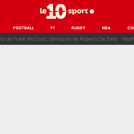
âce à Bradley Barcola et Ibrahim Mbaye : Le PSG sur le point de
des nouveaux joueurs : L’IA dévoile les 5 cracks qui pourraient rapidem
FOOTBALL
F1
RUGBY
NBA
CO
nk McCourt, démission de Roberto De Zerbi : Medhi Benatia se lâche sur son dépar
fort est attaqué après son dérapage sur CNews : «Et lui, il prend combie
ision : Son transfert au PSG est annoncé en Espagne !