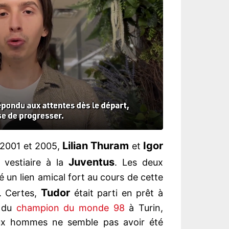
Lilian Thuram
Igor
 2001 et 2005,
et
Juventus
vestiaire à la
. Les deux
 un lien amical fort au cours de cette
Tudor
. Certes,
était parti en prêt à
n du
champion du monde 98
à Turin,
deux hommes ne semble pas avoir été