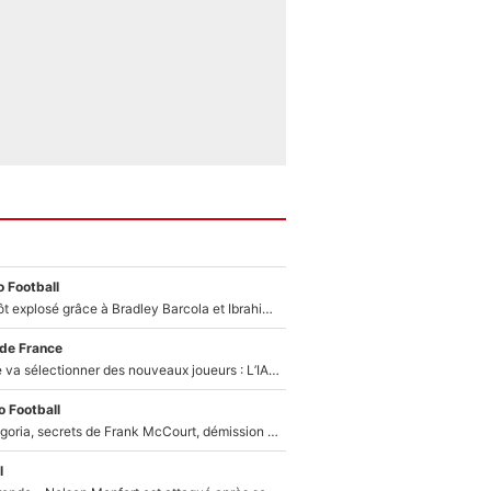
 Football
Un record bientôt explosé grâce à Bradley Barcola et Ibrahim Mbaye : Le PSG sur le point de réaliser un mercato historique ?
 de France
Zinédine Zidane va sélectionner des nouveaux joueurs : L’IA dévoile les 5 cracks qui pourraient rapidement le rejoindre en équipe de France !
 Football
Trahison de Longoria, secrets de Frank McCourt, démission de Roberto De Zerbi : Medhi Benatia se lâche sur son départ de l'OM et fait d'importantes révélations
l