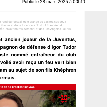
Publié le 28 mars 2025 à 00h10
n rond du football et le orange du basket, ses deux
Master et d’une Licence à l’Institut Européen du
 près les aventures d’Arsenal et des Los Angeles Lakers.
 ancien joueur de la Juventus,
mpagnon de défense d’Igor Tudor
juste nommé entraîneur du club
voilé avoir reçu un feu vert bien
am au sujet de son fils Khéphren
ormais.