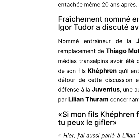
entachée même 20 ans après.
Fraîchement nommé ent
Igor Tudor a discuté a
Nommé entraîneur de la
Thiago Mo
remplacement de
médias transalpins avoir été
Khéphren
de son fils
qu’il en
détour de cette discussion 
Juventus
défense à la
, une a
Lilian Thuram
par
concernant 
«Si mon fils Khéphren 
tu peux le gifler»
« Hier, j'ai aussi parlé à Lilia