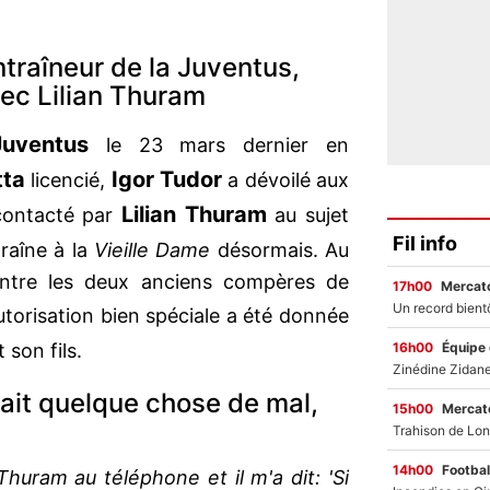
raîneur de la Juventus,
vec Lilian Thuram
Juventus
le 23 mars dernier en
tta
Igor Tudor
licencié,
a dévoilé aux
Lilian Thuram
 contacté par
au sujet
Fil info
traîne à la
Vieille Dame
désormais. Au
entre les deux anciens compères de
17h00
Mercato
utorisation bien spéciale a été donnée
16h00
Équipe
son fils.
fait quelque chose de mal,
15h00
Mercato
14h00
Footbal
n Thuram au téléphone et il m'a dit: 'Si