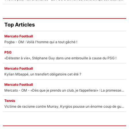
Top Articles
Mercato Football
Pogba - OM : Voilà l'homme qui a tout gâché !
PSG
«Détester à vie», Stéphane Guy dans une embrouille à cause du PSG !
Mercato Football
Kylian Mbappé, un transfert obligatoire cet été ?
Mercato Football
Mercato - OM - «Dès que je prends un club, je t’appellerai» : La promesse de Marcelino au moment de claquer la porte
Tennis
Victime de racisme contre Murray, Kyrgios pousse un énorme coup de gueule !