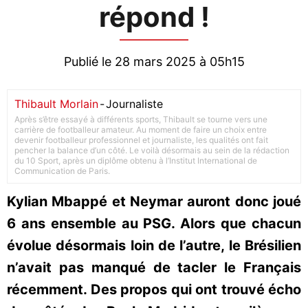
répond !
Publié le 28 mars 2025 à 05h15
Thibault Morlain
-
Journaliste
Après s’être essayé à différents sports, Thibault se tourne vers une
carrière de footballeur amateur. Au moment de faire un choix entre
devenir footballeur professionnel et journaliste, les qualités ont fait
pencher la balance d’un côté. Le voilà désormais au sein de la rédaction
du 10 Sport, après un diplôme obtenu à l’Institut International de
Communication de Paris.
Kylian Mbappé et Neymar auront donc joué
6 ans ensemble au PSG. Alors que chacun
évolue désormais loin de l’autre, le Brésilien
n’avait pas manqué de tacler le Français
récemment. Des propos qui ont trouvé écho