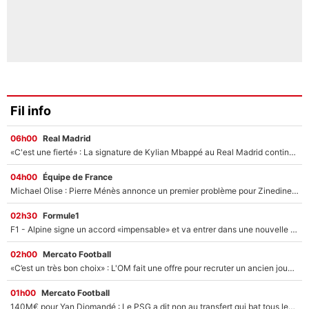
Fil info
06h00
Real Madrid
«C'est une fierté» : La signature de Kylian Mbappé au Real Madrid continue de régaler l'Espagne
04h00
Équipe de France
Michael Olise : Pierre Ménès annonce un premier problème pour Zinedine Zidane en équipe de France
02h30
Formule1
F1 - Alpine signe un accord «impensable» et va entrer dans une nouvelle dimension : Grande nouvelle pour Pierre Gasly !
02h00
Mercato Football
«C’est un très bon choix» : L'OM fait une offre pour recruter un ancien joueur du PSG... et c'est validé dans l'After Foot !
01h00
Mercato Football
140M€ pour Yan Diomandé : Le PSG a dit non au transfert qui bat tous les records sur le mercato