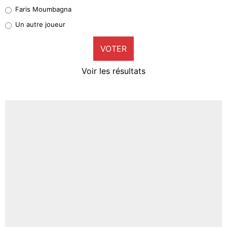
1%
Faris Moumbagna
Pierre-Emile Hojbjerg
Un autre joueur
9%
VOTER
Neal Maupay
4%
Voir les résultats
Amine Harit
3%
Faris Moumbagna
5%
Un autre joueur
5%
1547 personnes ont participé aux votes.