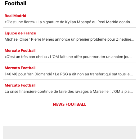
Football
Real Madrid
«C'est une fierté» : La signature de Kylian Mbappé au Real Madrid continue de régaler l'Espagne
Équipe de France
Michael Olise : Pierre Ménès annonce un premier problème pour Zinedine Zidane en équipe de France
Mercato Football
«C’est un très bon choix» : L'OM fait une offre pour recruter un ancien joueur du PSG... et c'est validé dans l'After Foot !
Mercato Football
140M€ pour Yan Diomandé : Le PSG a dit non au transfert qui bat tous les records sur le mercato
Mercato Football
La crise financière continue de faire des ravages à Marseille : L’OM a placé 12 joueurs sur le marché des transferts… et ça pourrait lui rapporter près de 100M€ !
NEWS FOOTBALL