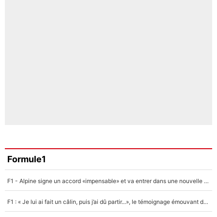
Formule1
F1 - Alpine signe un accord «impensable» et va entrer dans une nouvelle dimension : Grande nouvelle pour Pierre Gasly !
F1 : « Je lui ai fait un câlin, puis j’ai dû partir...», le témoignage émouvant de Max Verstappen sur sa fille