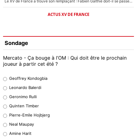
Le XV de France a trouvé son remplaçant : Fabien Galthié doit-il se passer d'Antoine Dupont ?
ACTUS XV DE FRANCE
Sondage
Mercato - Ça bouge à l’OM : Qui doit être le prochain
joueur à partir cet été ?
Geoffrey Kondogbia
Geoffrey Kondogbia
38%
Leonardo Balerdi
Leonardo Balerdi
Geronimo Rulli
32%
Quinten Timber
Geronimo Rulli
Pierre-Emile Hojbjerg
5%
Neal Maupay
Quinten Timber
Amine Harit