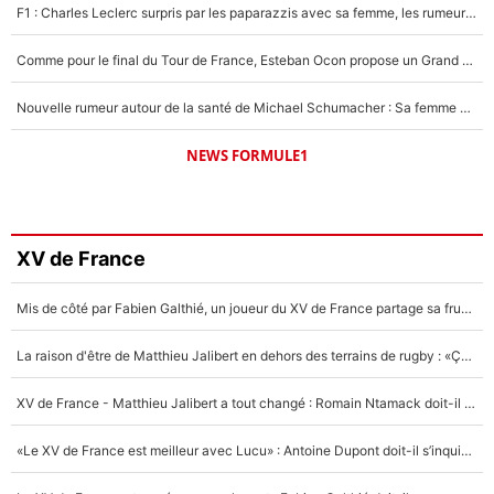
F1 : Charles Leclerc surpris par les paparazzis avec sa femme, les rumeurs étaient vraies !
Comme pour le final du Tour de France, Esteban Ocon propose un Grand Prix de Formule 1 à Paris : «Autour de l’Arc de Triomphe, ce serait génial» !
Nouvelle rumeur autour de la santé de Michael Schumacher : Sa femme Corinna sort du silence
NEWS FORMULE1
XV de France
Mis de côté par Fabien Galthié, un joueur du XV de France partage sa frustration : «ils ne me l’ont pas dit tout de suite»
La raison d'être de Matthieu Jalibert en dehors des terrains de rugby : «Ça m'atteint autant que si tu touches à un membre de ma famille»
XV de France - Matthieu Jalibert a tout changé : Romain Ntamack doit-il s’inquiéter pour sa place à un an de la Coupe du monde ?
«Le XV de France est meilleur avec Lucu» : Antoine Dupont doit-il s’inquiéter pour sa place ?