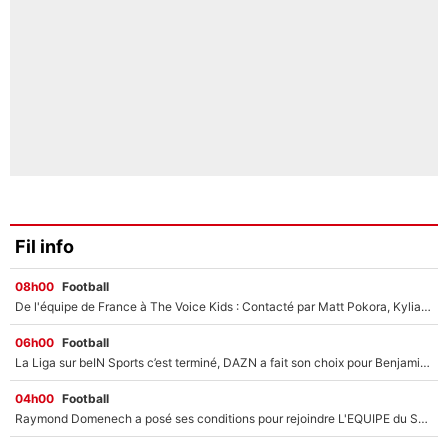
Fil info
08h00
Football
De l'équipe de France à The Voice Kids : Contacté par Matt Pokora, Kylian Mbappé a accepté de jouer un rôle inédit sur TF1 !
06h00
Football
La Liga sur beIN Sports c’est terminé, DAZN a fait son choix pour Benjamin Da Silva et Omar Da Fonseca !
04h00
Football
Raymond Domenech a posé ses conditions pour rejoindre L'EQUIPE du Soir : Il refuse de faire l'émission avec un autre chroniqueur !