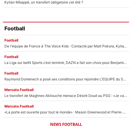
Kylian Mbappé, un transfert obligatoire cet été ?
Football
Football
De l'équipe de France à The Voice Kids : Contacté par Matt Pokora, Kylian Mbappé a accepté de jouer un rôle inédit sur TF1 !
Football
La Liga sur beIN Sports c’est terminé, DAZN a fait son choix pour Benjamin Da Silva et Omar Da Fonseca !
Football
Raymond Domenech a posé ses conditions pour rejoindre L'EQUIPE du Soir : Il refuse de faire l'émission avec un autre chroniqueur !
Mercato Football
Le transfert de Maghnes Akliouche menace Désiré Doué au PSG : «Je valide à 200%»
Mercato Football
«La porte est ouverte pour tout le monde» : Mason Greenwood et Pierre-Emerick Aubameyang ont quitté l'OM, Amine Gouiri balance sur la suite du mercato et sur la réaction du vestiaire !
NEWS FOOTBALL