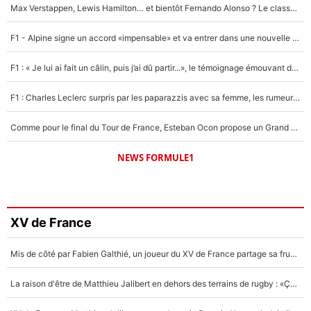
Max Verstappen, Lewis Hamilton… et bientôt Fernando Alonso ? Le classement des pilotes les mieux payés en Formule 1 risque de changer !
F1 - Alpine signe un accord «impensable» et va entrer dans une nouvelle dimension : Grande nouvelle pour Pierre Gasly !
F1 : « Je lui ai fait un câlin, puis j’ai dû partir...», le témoignage émouvant de Max Verstappen sur sa fille
F1 : Charles Leclerc surpris par les paparazzis avec sa femme, les rumeurs étaient vraies !
Comme pour le final du Tour de France, Esteban Ocon propose un Grand Prix de Formule 1 à Paris : «Autour de l’Arc de Triomphe, ce serait génial» !
NEWS FORMULE1
XV de France
Mis de côté par Fabien Galthié, un joueur du XV de France partage sa frustration : «ils ne me l’ont pas dit tout de suite»
La raison d'être de Matthieu Jalibert en dehors des terrains de rugby : «Ça m'atteint autant que si tu touches à un membre de ma famille»