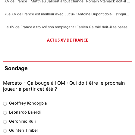
XV de France - Matthieu Jalibert a tout changé : Romain Ntamack doit-il s’inquiéter pour sa place à un an de la Coupe du monde ?
«Le XV de France est meilleur avec Lucu» : Antoine Dupont doit-il s’inquiéter pour sa place ?
Le XV de France a trouvé son remplaçant : Fabien Galthié doit-il se passer d'Antoine Dupont ?
ACTUS XV DE FRANCE
Sondage
Mercato - Ça bouge à l’OM : Qui doit être le prochain
joueur à partir cet été ?
Geoffrey Kondogbia
Geoffrey Kondogbia
38%
Leonardo Balerdi
Leonardo Balerdi
Geronimo Rulli
32%
Quinten Timber