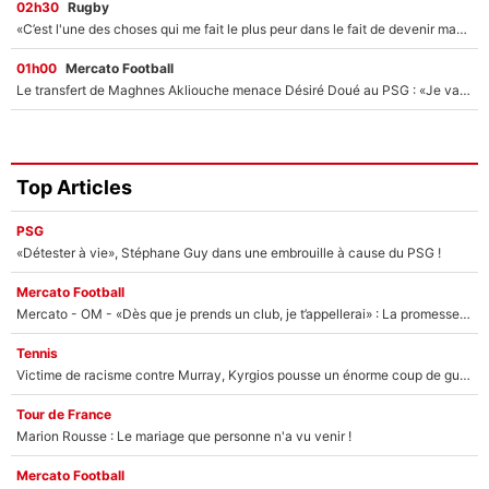
02h30
Rugby
«C’est l'une des choses qui me fait le plus peur dans le fait de devenir maman» : En couple avec Antoine Dupont, Iris Mittenaere s'inquiète déjà pour ses futurs enfants !
01h00
Mercato Football
Le transfert de Maghnes Akliouche menace Désiré Doué au PSG : «Je valide à 200%»
Top Articles
PSG
«Détester à vie», Stéphane Guy dans une embrouille à cause du PSG !
Mercato Football
Mercato - OM - «Dès que je prends un club, je t’appellerai» : La promesse de Marcelino au moment de claquer la porte
Tennis
Victime de racisme contre Murray, Kyrgios pousse un énorme coup de gueule !
Tour de France
Marion Rousse : Le mariage que personne n'a vu venir !
Mercato Football