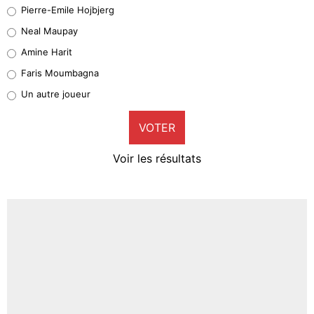
Geronimo Rulli
Pierre-Emile Hojbjerg
5%
Neal Maupay
Quinten Timber
Amine Harit
1%
Faris Moumbagna
Pierre-Emile Hojbjerg
Un autre joueur
9%
VOTER
Neal Maupay
4%
Voir les résultats
Amine Harit
3%
Faris Moumbagna
4%
Un autre joueur
5%
1666 personnes ont participé aux votes.