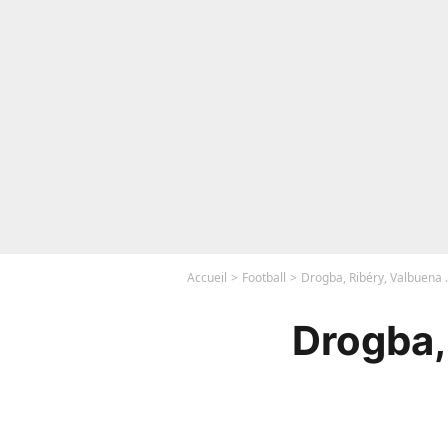
Accueil
Football
Drogba, Ribéry, Valbuena … 
Drogba, 