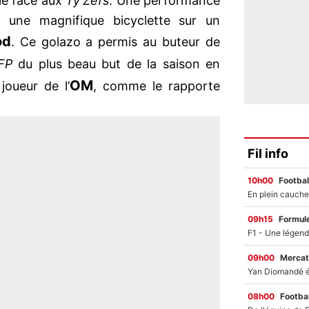
plé face aux
Ty’Zefs
. Une performance
r une magnifique bicyclette sur un
od
. Ce golazo a permis au buteur de
FP
du plus beau but de la saison en
OM
joueur de l’
, comme le rapporte
Fil info
10h00
Footbal
09h15
Formul
09h00
Mercat
08h00
Footbal