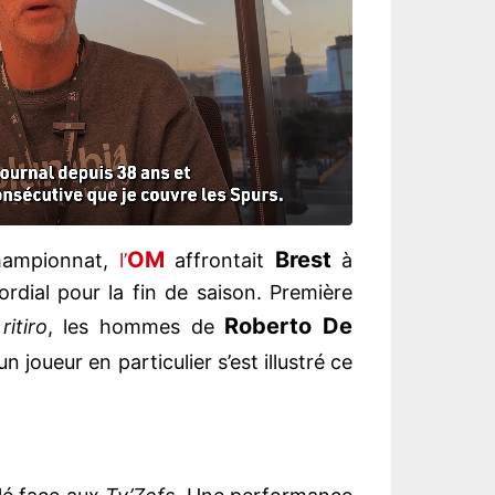
OM
Brest
championnat,
l’
affrontait
à
rdial pour la fin de saison. Première
Roberto De
x
ritiro
, les hommes de
 joueur en particulier s’est illustré ce