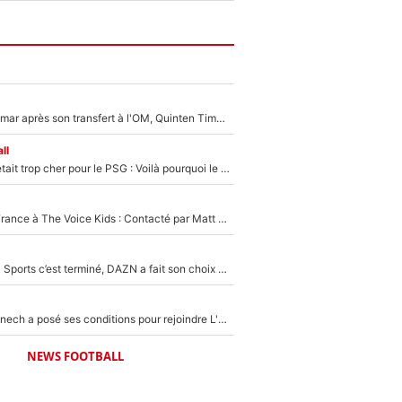
En plein cauchemar après son transfert à l'OM, Quinten Timber raconte ses doutes après sa signature à Marseille
ll
Yan Diomandé était trop cher pour le PSG : Voilà pourquoi le Real Madrid a accepté de payer la somme record de 140M€ pour boucler son transfert !
De l'équipe de France à The Voice Kids : Contacté par Matt Pokora, Kylian Mbappé a accepté de jouer un rôle inédit sur TF1 !
La Liga sur beIN Sports c’est terminé, DAZN a fait son choix pour Benjamin Da Silva et Omar Da Fonseca !
Raymond Domenech a posé ses conditions pour rejoindre L'EQUIPE du Soir : Il refuse de faire l'émission avec un autre chroniqueur !
NEWS FOOTBALL