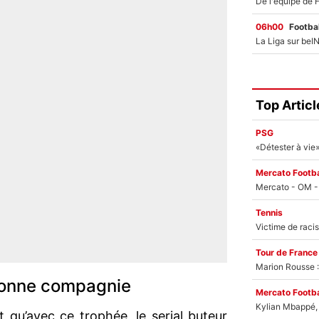
06h00
Footbal
Top Articl
PSG
Mercato Footba
Tennis
Tour de France
Marion Rousse :
bonne compagnie
Mercato Footba
Kylian Mbappé, u
qu’avec ce trophée, le serial buteur