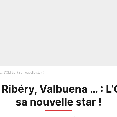
: L’OM tient sa nouvelle star !
Ribéry, Valbuena … : L
sa nouvelle star !