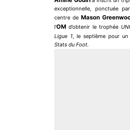
Amine Gouiri
a inscrit un tri
exceptionnelle, ponctuée pa
Mason Greenwo
centre de
OM
l’
d’obtenir le trophée
UN
Ligue 1
, le septième pour un 
Stats du Foot.