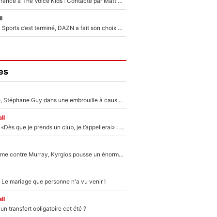
De l'équipe de France à The Voice Kids : Contacté par Matt Pokora, Kylian Mbappé a accepté de jouer un rôle inédit sur TF1 !
l
La Liga sur beIN Sports c’est terminé, DAZN a fait son choix pour Benjamin Da Silva et Omar Da Fonseca !
es
«Détester à vie», Stéphane Guy dans une embrouille à cause du PSG !
ll
Mercato - OM - «Dès que je prends un club, je t’appellerai» : La promesse de Marcelino au moment de claquer la porte
Victime de racisme contre Murray, Kyrgios pousse un énorme coup de gueule !
 Le mariage que personne n'a vu venir !
ll
n transfert obligatoire cet été ?