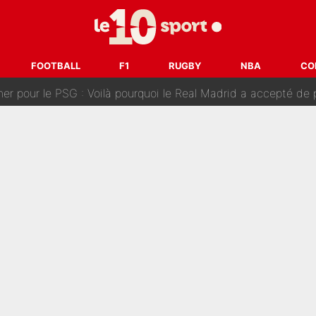
n transfert à l'OM, Quinten Timber raconte ses doutes après
fuse le transfert de Max Verstappen qui pourrait «faire des vagues»
FOOTBALL
F1
RUGBY
NBA
CO
r le PSG : Voilà pourquoi le Real Madrid a accepté de payer la somme reco
Voice Kids : Contacté par Matt Pokora, Kylian Mbappé a accepté
est terminé, DAZN a fait son choix pour Benjamin Da Silva et