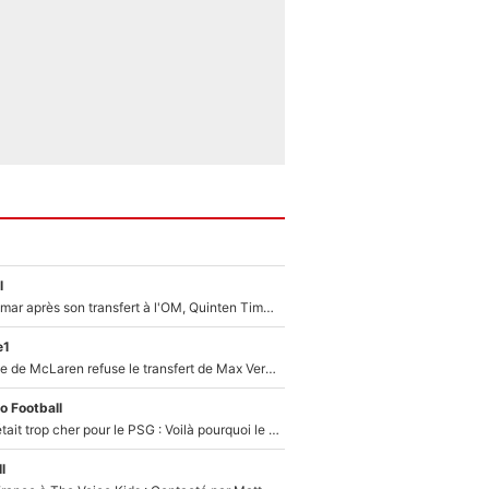
l
En plein cauchemar après son transfert à l'OM, Quinten Timber raconte ses doutes après sa signature à Marseille
e1
F1 - Une légende de McLaren refuse le transfert de Max Verstappen qui pourrait «faire des vagues» et plomber l'ambiance dans l'équipe
o Football
Yan Diomandé était trop cher pour le PSG : Voilà pourquoi le Real Madrid a accepté de payer la somme record de 140M€ pour boucler son transfert !
l