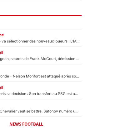
ce
Zinédine Zidane va sélectionner des nouveaux joueurs : L’IA dévoile les 5 cracks qui pourraient rapidement le rejoindre en équipe de France !
ll
Trahison de Longoria, secrets de Frank McCourt, démission de Roberto De Zerbi : Medhi Benatia se lâche sur son départ de l'OM et fait d'importantes révélations
Incendies en Gironde - Nelson Monfort est attaqué après son dérapage sur CNews : «Et lui, il prend combien pour parler dans un studio climatisé?»
ll
Ferran Torres a pris sa décision : Son transfert au PSG est annoncé en Espagne !
Suzuki recruté, Chevalier veut se battre, Safonov numéro un… Le PSG se lance encore dans un gros chantier pour le poste de gardien de but
NEWS FOOTBALL