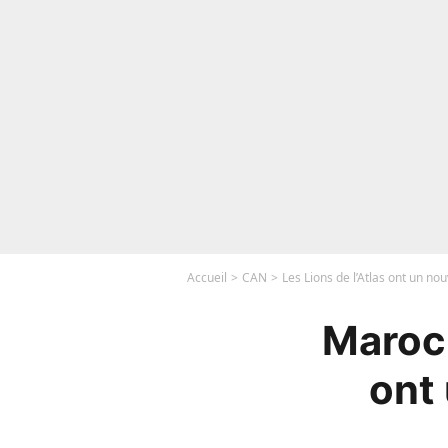
Accueil
CAN
Les Lions de l’Atlas ont un no
Maroc -
ont