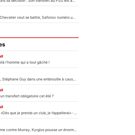
Ferran Torres a pris sa décision : Son transfert au PSG est annoncé en Espagne !
Suzuki recruté, Chevalier veut se battre, Safonov numéro un… Le PSG se lance encore dans un gros chantier pour le poste de gardien de but
es
ll
ilà l'homme qui a tout gâché !
«Détester à vie», Stéphane Guy dans une embrouille à cause du PSG !
ll
n transfert obligatoire cet été ?
ll
Mercato - OM - «Dès que je prends un club, je t’appellerai» : La promesse de Marcelino au moment de claquer la porte
Victime de racisme contre Murray, Kyrgios pousse un énorme coup de gueule !