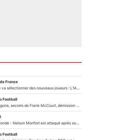
 de France
Zinédine Zidane va sélectionner des nouveaux joueurs : L’IA dévoile les 5 cracks qui pourraient rapidement le rejoindre en équipe de France !
 Football
Trahison de Longoria, secrets de Frank McCourt, démission de Roberto De Zerbi : Medhi Benatia se lâche sur son départ de l'OM et fait d'importantes révélations
l
Incendies en Gironde - Nelson Monfort est attaqué après son dérapage sur CNews : «Et lui, il prend combien pour parler dans un studio climatisé?»
 Football