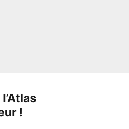
 l’Atlas
ur !