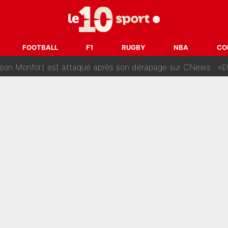
des nouveaux joueurs : L’IA dévoile les 5 cracks qui pourraient rapidem
nk McCourt, démission de Roberto De Zerbi : Medhi Benatia se lâche sur son dépar
FOOTBALL
F1
RUGBY
NBA
CO
fort est attaqué après son dérapage sur CNews : «Et lui, il prend combie
ision : Son transfert au PSG est annoncé en Espagne !
se battre, Safonov numéro un… Le PSG se lance encore dans un gros ch