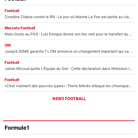
Football
Zinedine Zidane contre le RN : Le jour où Marine Le Pen est partie au clash avec le sélectionneur de l’équipe de France
Mercato Football
Malo Gusto au PSG : Luis Enrique donne son feu vert pour le transfert du Français qui pourrait atteindre une somme record
OM
Jusqu’à 50M€ garantis ? L’OM annonce un changement important qui va faire du bien à ses finances !
Football
Johan Micoud quitte L’Équipe du Soir : Cette déclaration dans l’émission lui a valu un clash avec cet ancien joueur du PSG
Football
«C’est vraiment des pauvres types» : Pierre Ménès attaque les chroniqueurs de l’After Foot… et s’en prend violemment à Walid Acherchour
NEWS FOOTBALL
Formule1