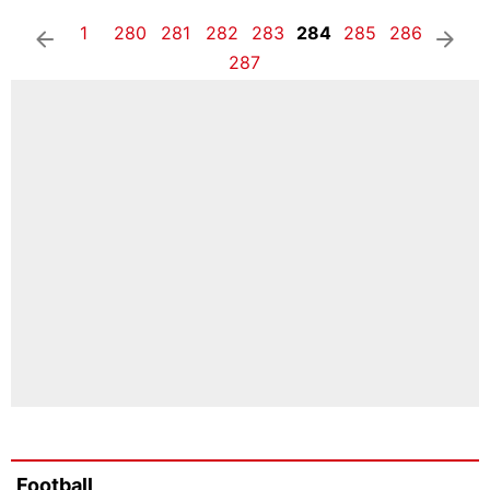
1
280
281
282
283
284
285
286
arrow_left
arrow_right
287
Football