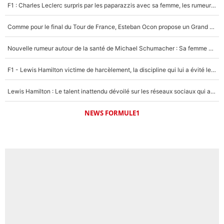
F1 : Charles Leclerc surpris par les paparazzis avec sa femme, les rumeurs étaient vraies !
Comme pour le final du Tour de France, Esteban Ocon propose un Grand Prix de Formule 1 à Paris : «Autour de l’Arc de Triomphe, ce serait génial» !
Nouvelle rumeur autour de la santé de Michael Schumacher : Sa femme Corinna sort du silence
F1 - Lewis Hamilton victime de harcèlement, la discipline qui lui a évité le pire : «J'aurais probablement mal tourné»
Lewis Hamilton : Le talent inattendu dévoilé sur les réseaux sociaux qui a impressionné Kim Kardashian pendant leurs vacances en amoureux !
NEWS FORMULE1