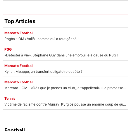
Top Articles
Mercato Football
Pogba - OM : Voilà l'homme qui a tout gâché !
PSG
«Détester à vie», Stéphane Guy dans une embrouille à cause du PSG !
Mercato Football
Kylian Mbappé, un transfert obligatoire cet été ?
Mercato Football
Mercato - OM - «Dès que je prends un club, je t’appellerai» : La promesse de Marcelino au moment de claquer la porte
Tennis
Victime de racisme contre Murray, Kyrgios pousse un énorme coup de gueule !
Football