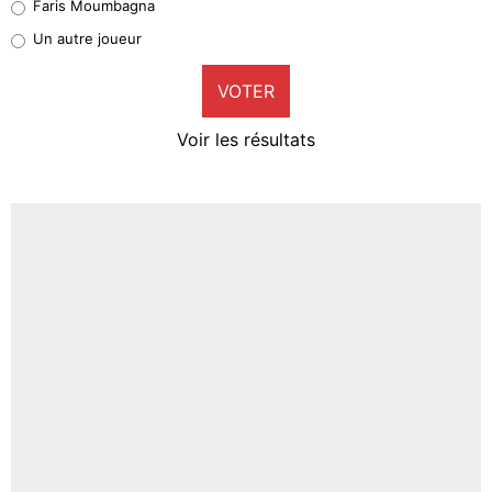
Faris Moumbagna
Pierre-Emile Hojbjerg
Un autre joueur
9%
VOTER
Neal Maupay
4%
Voir les résultats
Amine Harit
3%
Faris Moumbagna
4%
Un autre joueur
5%
1659 personnes ont participé aux votes.