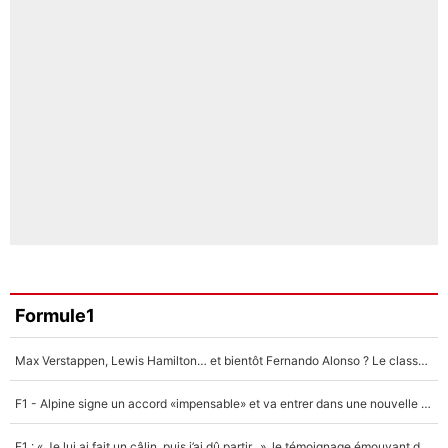
Formule1
Max Verstappen, Lewis Hamilton… et bientôt Fernando Alonso ? Le classement des pilotes les mieux payés en Formule 1 risque de changer !
F1 - Alpine signe un accord «impensable» et va entrer dans une nouvelle dimension : Grande nouvelle pour Pierre Gasly !
F1 : « Je lui ai fait un câlin, puis j’ai dû partir...», le témoignage émouvant de Max Verstappen sur sa fille