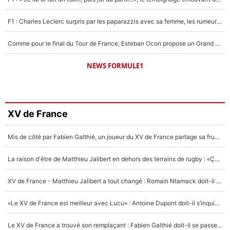
F1 : Charles Leclerc surpris par les paparazzis avec sa femme, les rumeurs étaient vraies !
Comme pour le final du Tour de France, Esteban Ocon propose un Grand Prix de Formule 1 à Paris : «Autour de l’Arc de Triomphe, ce serait génial» !
NEWS FORMULE1
XV de France
Mis de côté par Fabien Galthié, un joueur du XV de France partage sa frustration : «ils ne me l’ont pas dit tout de suite»
La raison d'être de Matthieu Jalibert en dehors des terrains de rugby : «Ça m'atteint autant que si tu touches à un membre de ma famille»
XV de France - Matthieu Jalibert a tout changé : Romain Ntamack doit-il s’inquiéter pour sa place à un an de la Coupe du monde ?
«Le XV de France est meilleur avec Lucu» : Antoine Dupont doit-il s’inquiéter pour sa place ?
Le XV de France a trouvé son remplaçant : Fabien Galthié doit-il se passer d'Antoine Dupont ?