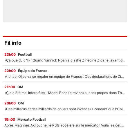
Fil info
23h00
Football
«Ça pue du c*l» : Quand Yannick Noah a clashé Zinedine Zidane, avant de se faire recadrer par le nouveau sélectionneur de l'équipe de France !
22h00
Équipe de France
Michael Olise va se régaler en équipe de France : Ces déclarations de Zinedine Zidane qui prouvent qu'il va tout miser sur la star du Bayern Munich !
21h00
OM
«Ç'a a été mal interprêté» : Medhi Benatia revient sur ses propos dans The Bridge et précise ses conditions pour rejoindre le PSG !
20h00
OM
«Des milliards et des milliards de dollars sont investis» : Pendant que l'OM est en pleine crise financière, Frank McCourt lance un nouveau projet à 260M€ !
19h00
Mercato Football
Après Maghnes Akliouche, le PSG accèlère sur le mercato : Voilà les deux nouvelles recrues qui vont signer la semaine prochaine ?