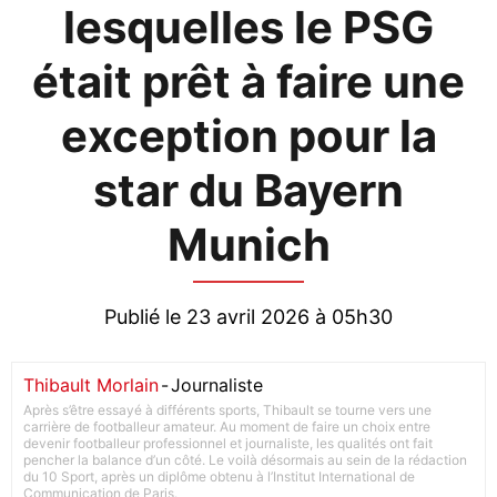
lesquelles le PSG
était prêt à faire une
exception pour la
star du Bayern
Munich
Publié le 23 avril 2026 à 05h30
Thibault Morlain
-
Journaliste
Après s’être essayé à différents sports, Thibault se tourne vers une
carrière de footballeur amateur. Au moment de faire un choix entre
devenir footballeur professionnel et journaliste, les qualités ont fait
pencher la balance d’un côté. Le voilà désormais au sein de la rédaction
du 10 Sport, après un diplôme obtenu à l’Institut International de
Communication de Paris.