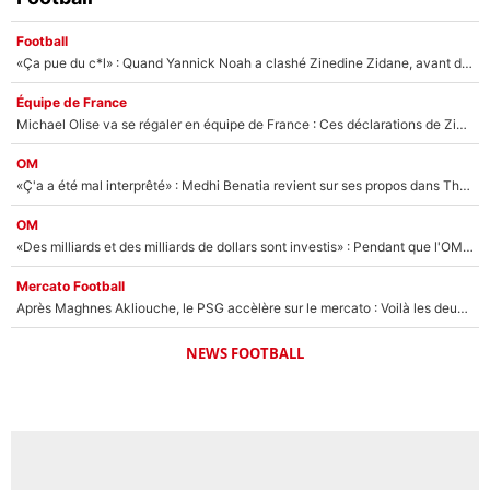
Football
«Ça pue du c*l» : Quand Yannick Noah a clashé Zinedine Zidane, avant de se faire recadrer par le nouveau sélectionneur de l'équipe de France !
Équipe de France
Michael Olise va se régaler en équipe de France : Ces déclarations de Zinedine Zidane qui prouvent qu'il va tout miser sur la star du Bayern Munich !
OM
«Ç'a a été mal interprêté» : Medhi Benatia revient sur ses propos dans The Bridge et précise ses conditions pour rejoindre le PSG !
OM
«Des milliards et des milliards de dollars sont investis» : Pendant que l'OM est en pleine crise financière, Frank McCourt lance un nouveau projet à 260M€ !
Mercato Football
Après Maghnes Akliouche, le PSG accèlère sur le mercato : Voilà les deux nouvelles recrues qui vont signer la semaine prochaine ?
NEWS FOOTBALL