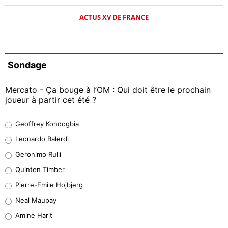
ACTUS XV DE FRANCE
Sondage
Mercato - Ça bouge à l’OM : Qui doit être le prochain
joueur à partir cet été ?
Geoffrey Kondogbia
Geoffrey Kondogbia
38%
Leonardo Balerdi
Leonardo Balerdi
Geronimo Rulli
32%
Quinten Timber
Geronimo Rulli
Pierre-Emile Hojbjerg
5%
Neal Maupay
Quinten Timber
Amine Harit
1%