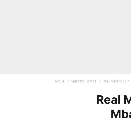
Accueil
Mercato Football
Real Madrid : Un 
Real M
Mba