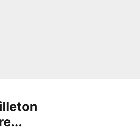
illeton
e...