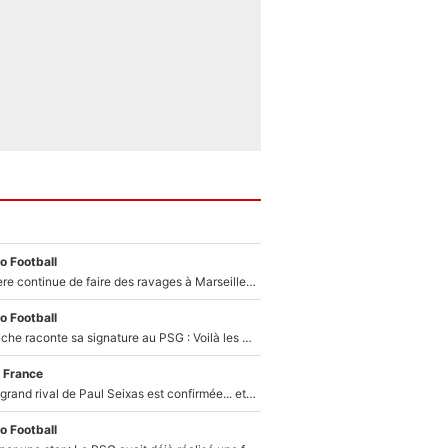
o Football
La crise financière continue de faire des ravages à Marseille : L’OM a placé 12 joueurs sur le marché des transferts… et ça pourrait lui rapporter près de 100M€ !
o Football
Maghnes Akliouche raconte sa signature au PSG : Voilà les coulisses de son transfert de rêve à 50M€
 France
La signature du grand rival de Paul Seixas est confirmée... et c'est une excellente nouvelle pour l'équipe Decathlon-CMA CGM !
o Football