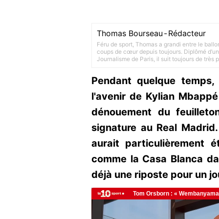
Thomas Bourseau
-
Rédacteur
Féru de sport, Thomas a grandi entre le ballo
coups de cœur depuis toujours. Diplômé d’un 
Journalisme de Paris, il suit toujours de très
Pendant quelque temps, i
l'avenir de Kylian Mbappé 
dénouement du feuilleto
signature au Real Madrid.
aurait particulièrement 
comme la Casa Blanca dan
déjà une riposte pour un jo