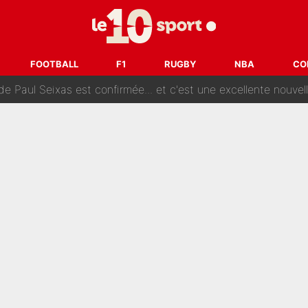
e des ravages à Marseille : L’OM a placé 12 joueurs sur le marché des transferts… 
sa signature au PSG : Voilà les coulisses de son transfert 
FOOTBALL
F1
RUGBY
NBA
CO
e Paul Seixas est confirmée... et c'est une excellente nouvelle 
: Le PSG avait déjà réalisé une folie sur le mercato bien av
ue que Zinedine Zidane a accepté dans son entourage : «Je g