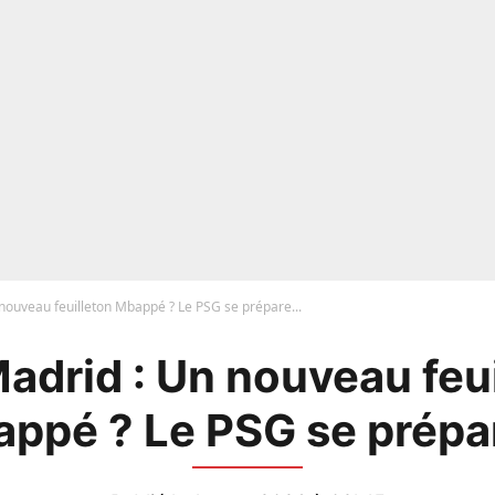
nouveau feuilleton Mbappé ? Le PSG se prépare...
adrid : Un nouveau feu
ppé ? Le PSG se prépar