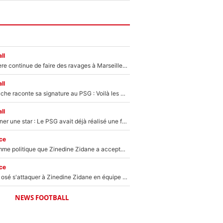
ll
La crise financière continue de faire des ravages à Marseille : L’OM a placé 12 joueurs sur le marché des transferts… et ça pourrait lui rapporter près de 100M€ !
ll
Maghnes Akliouche raconte sa signature au PSG : Voilà les coulisses de son transfert de rêve à 50M€
ll
250M€ pour signer une star : Le PSG avait déjà réalisé une folie sur le mercato bien avant Neymar !
ce
Voilà le seul homme politique que Zinedine Zidane a accepté dans son entourage : «Je garde un très bon souvenir de lui»
ce
Franck Ribéry a osé s'attaquer à Zinedine Zidane en équipe de France : «Je n'aurais jamais fait ça»
NEWS FOOTBALL