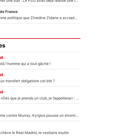
250M€ pour signer une star : Le PSG avait déjà réalisé une folie sur le mercato bien avant Neymar !
 de France
Voilà le seul homme politique que Zinedine Zidane a accepté dans son entourage : «Je garde un très bon souvenir de lui»
es
ll
ilà l'homme qui a tout gâché !
ll
n transfert obligatoire cet été ?
ll
Mercato - OM - «Dès que je prends un club, je t’appellerai» : La promesse de Marcelino au moment de claquer la porte
Victime de racisme contre Murray, Kyrgios pousse un énorme coup de gueule !
hève le Real Madrid, le vestiaire exulte