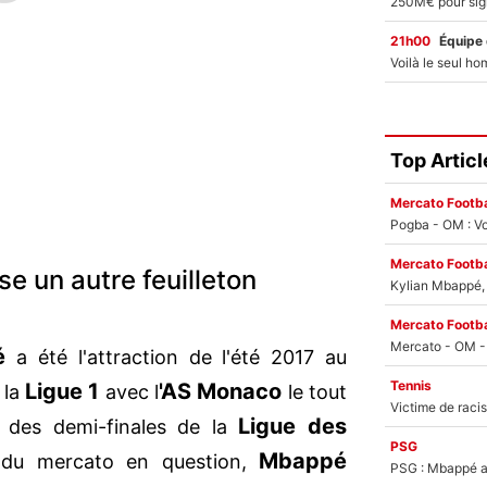
21h00
Équipe
Top Articl
Mercato Footba
Pogba - OM : Vo
Mercato Footba
se un autre feuilleton
Kylian Mbappé, u
Mercato Footba
é
a été l'attraction de l'été 2017 au
Tennis
Ligue 1
'AS Monaco
 la
avec l
le tout
Ligue des
e des demi-finales de la
PSG
Mbappé
n du mercato en question,
PSG : Mbappé ac