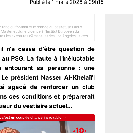
Publié le 1 mars 2026 à 09h15
n rond du football et le orange du basket, ses deux
Master et d’une Licence à l’Institut Européen du
 près les aventures d’Arsenal et des Los Angeles Lakers.
l n'a cessé d'être question de
au PSG. La faute à l'inéluctable
n entourant sa personne : une
 Le président Nasser Al-Khelaïfi
été agacé de renforcer un club
s ces conditions et préparerait
ueur du vestiaire actuel...